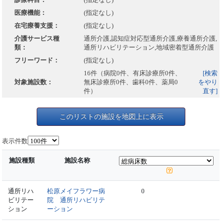
医療機能：
(指定なし)
在宅療養支援：
(指定なし)
介護サービス種
通所介護,認知症対応型通所介護,療養通所介護,
類：
通所リハビリテーション,地域密着型通所介護
フリーワード：
(指定なし)
16件（病院0件、有床診療所0件、
[検索
対象施設数：
無床診療所0件、歯科0件、薬局0
をやり
件）
直す]
このリストの施設を地図上に表示
表示件数
施設種類
施設名称
通所リハ
松原メイフラワー病
0
ビリテー
院 通所リハビリテ
ション
ーション