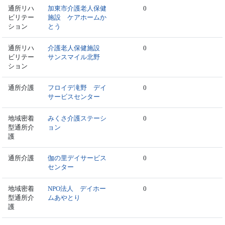
通所リハ
加東市介護老人保健
0
ビリテー
施設 ケアホームか
ション
とう
通所リハ
介護老人保健施設
0
ビリテー
サンスマイル北野
ション
通所介護
フロイデ滝野 デイ
0
サービスセンター
地域密着
みくさ介護ステーシ
0
型通所介
ョン
護
通所介護
伽の里デイサービス
0
センター
地域密着
NPO法人 デイホー
0
型通所介
ムあやとり
護