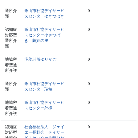
通所介
飯山市社協デイサービ
0
護
スセンターゆきつばき
認知症
飯山市社協デイサービ
0
対応型
スセンターゆきつば
通所介
き 舞姫の里
護
地域密
宅幼老所ゆりかご
0
着型通
所介護
通所介
飯山市社協デイサービ
0
護
スセンター瑞穂
地域密
飯山市社協デイサービ
0
着型通
スセンター外様
所介護
認知症
社会福祉法人 ジェイ
0
対応型
エー長野会 デイサー
通所介
ビスセンター北部ひだ