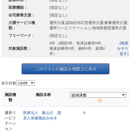
医療機能：
(指定なし)
在宅療養支援：
(指定なし)
介護サービス種
通所介護,認知症対応型通所介護,療養通所介護,
類：
通所リハビリテーション,地域密着型通所介護
フリーワード：
(指定なし)
8件（病院0件、有床診療所0件、
[検索
対象施設数：
無床診療所0件、歯科0件、薬局0
をやり
件）
直す]
このリストの施設を地図上に表示
表示件数
施設種
施設名称
類
通所リ
医療法人 飯山介 護
0
ハビリ
老人保健施設みゆき
テーシ
ョン