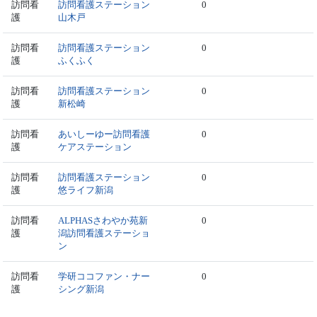
訪問看
訪問看護ステーション
0
護
山木戸
訪問看
訪問看護ステーション
0
護
ふくふく
訪問看
訪問看護ステーション
0
護
新松崎
訪問看
あいしーゆー訪問看護
0
護
ケアステーション
訪問看
訪問看護ステーション
0
護
悠ライフ新潟
訪問看
ALPHASさわやか苑新
0
護
潟訪問看護ステーショ
ン
訪問看
学研ココファン・ナー
0
護
シング新潟