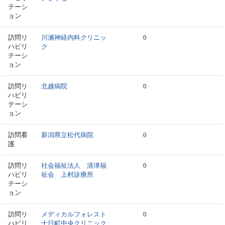
テーシ
ョン
訪問リ
川瀬神経内科クリニッ
0
ハビリ
ク
テーシ
ョン
訪問リ
北越病院
0
ハビリ
テーシ
ョン
訪問看
新潟県立松代病院
0
護
訪問リ
社会福祉法人 清津福
0
ハビリ
祉会 上村診療所
テーシ
ョン
訪問リ
メディカルフォレスト
0
ハビリ
十日町中央クリニック