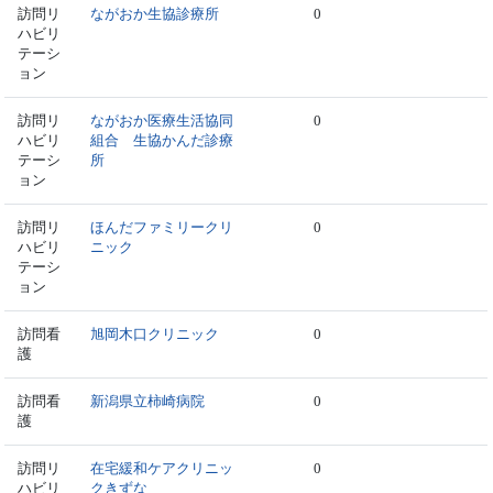
訪問リ
ながおか生協診療所
0
ハビリ
テーシ
ョン
訪問リ
ながおか医療生活協同
0
ハビリ
組合 生協かんだ診療
テーシ
所
ョン
訪問リ
ほんだファミリークリ
0
ハビリ
ニック
テーシ
ョン
訪問看
旭岡木口クリニック
0
護
訪問看
新潟県立柿崎病院
0
護
訪問リ
在宅緩和ケアクリニッ
0
ハビリ
クきずな