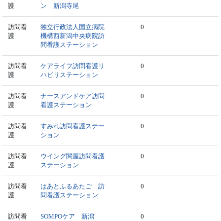
護
ン 新潟寺尾
訪問看
独立行政法人国立病院
0
護
機構西新潟中央病院訪
問看護ステーション
訪問看
ケアライフ訪問看護リ
0
護
ハビリステーション
訪問看
ナースアンドケア訪問
0
護
看護ステーション
訪問看
すみれ訪問看護ステー
0
護
ション
訪問看
ウイング関屋訪問看護
0
護
ステーション
訪問看
はあとふるあたご 訪
0
護
問看護ステーション
訪問看
SOMPOケア 新潟
0