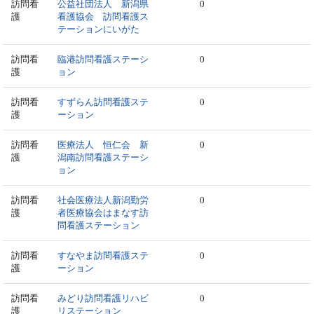
訪問看
公益社団法人 新潟県
0
護
看護協会 訪問看護ス
テーションにいがた
訪問看
臨港訪問看護ステーシ
0
護
ョン
訪問看
すずらん訪問看護ステ
0
護
ーション
訪問看
医療法人 恒仁会 新
0
護
潟南訪問看護ステーシ
ョン
訪問看
社会医療法人新潟勤労
0
護
者医療協会はまなす訪
問看護ステーション
訪問看
すなやま訪問看護ステ
0
護
ーション
訪問看
みどり訪問看護リハビ
0
護
リステーション