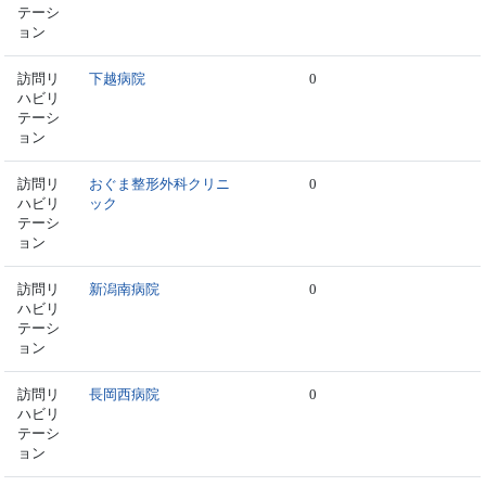
テーシ
ョン
訪問リ
下越病院
0
ハビリ
テーシ
ョン
訪問リ
おぐま整形外科クリニ
0
ハビリ
ック
テーシ
ョン
訪問リ
新潟南病院
0
ハビリ
テーシ
ョン
訪問リ
長岡西病院
0
ハビリ
テーシ
ョン