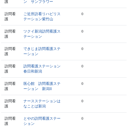
護
ン サンフラワー
訪問看
ご近所訪看リハビリス
0
護
テーション紫竹山
訪問看
ツクイ新潟訪問看護ス
0
護
テーション
訪問看
できじま訪問看護ステ
0
護
ーション
訪問看
訪問看護ステーション
0
護
春日和新潟
訪問看
医心館 訪問看護ステ
0
護
ーション 新潟II
訪問看
ナースステーションは
0
護
なことば新潟
訪問看
とやの訪問看護ステー
0
護
ション