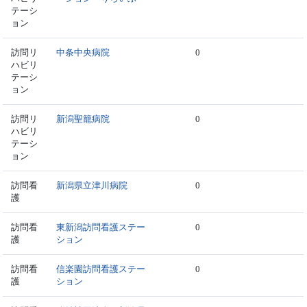
テーシ
ョン
訪問リ
中条中央病院
0
ハビリ
テーシ
ョン
訪問リ
新潟聖籠病院
0
ハビリ
テーシ
ョン
訪問看
新潟県立津川病院
0
護
訪問看
東新潟訪問看護ステー
0
護
ション
訪問看
信楽園訪問看護ステー
0
護
ション