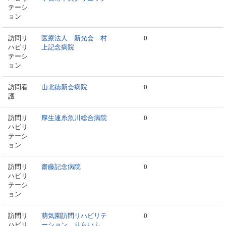
テーシ
ョン
訪問リ
医療法人 新光会 村
0
ハビリ
上記念病院
テーシ
ョン
訪問看
山北徳新会病院
0
護
訪問リ
厚生連糸魚川総合病院
0
ハビリ
テーシ
ョン
訪問リ
齋藤記念病院
0
ハビリ
テーシ
ョン
訪問リ
萌気園訪問リハビリテ
0
ハビリ
ーション りらいふ