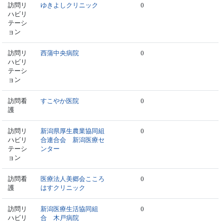
訪問リ
ゆきよしクリニック
0
ハビリ
テーシ
ョン
訪問リ
西蒲中央病院
0
ハビリ
テーシ
ョン
訪問看
すこやか医院
0
護
訪問リ
新潟県厚生農業協同組
0
ハビリ
合連合会 新潟医療セ
テーシ
ンター
ョン
訪問看
医療法人美郷会こころ
0
護
はすクリニック
訪問リ
新潟医療生活協同組
0
ハビリ
合 木戸病院