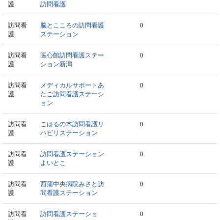
護
訪問看護
訪問看
脳とこころの訪問看護
0
護
ステーション
訪問看
医心館訪問看護ステー
0
護
ション新潟
訪問看
メディカルサポートあ
0
護
たご訪問看護ステーシ
ョン
訪問看
こはるの木訪問看護リ
0
護
ハビリステーション
訪問看
訪問看護ステーション
0
護
よいとこ
訪問看
西蒲中央病院みさと訪
0
護
問看護ステーション
訪問看
訪問看護ステーショ
0