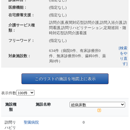
医療機能：
(指定なし)
在宅療養支援：
(指定なし)
訪問介護,夜間対応型訪問介護,訪問入浴介護,訪
介護サービス種
問看護,訪問リハビリテーション,定期巡回・随
類：
時対応型訪問介護看護
フリーワード：
(指定なし)
[検索
634件（病院0件、有床診療所0
をや
対象施設数：
件、無床診療所0件、歯科0件、薬
り直
局0件）
す]
このリストの施設を地図上に表示
表示件数
施設種
施設名称
類
訪問リ
聖園病院
0
ハビリ