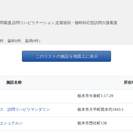
訪問看護,訪問リハビリテーション,定期巡回・随時対応型訪問介護看護
0件、歯科0件、薬局0件）
このリストの施設を地図上に表示
施設名称
所在
栃木市今泉町1-17-29
ス 訪問リハビリマンダリン
栃木市大平町西水代1943-1
エシュテルン
栃木市惣社町138