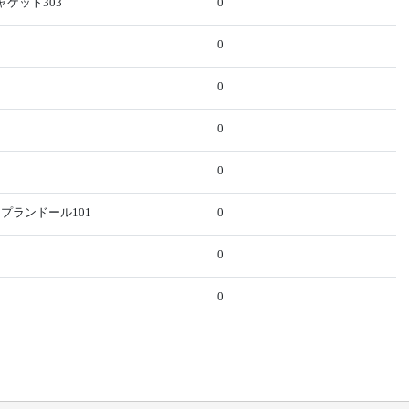
ャケット303
0
0
0
0
0
・プランドール101
0
0
0