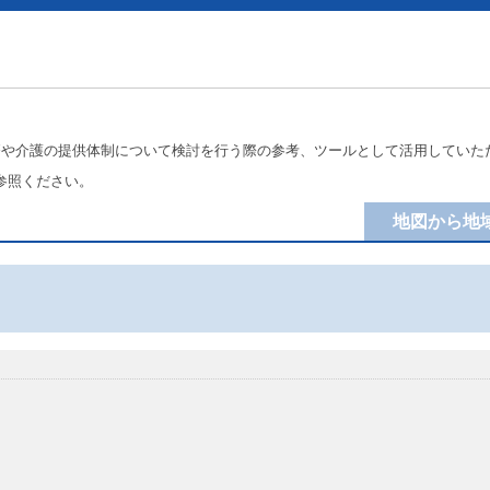
療や介護の提供体制について検討を行う際の参考、ツールとして活用していた
参照ください。
地図から地