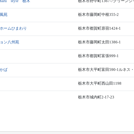
u style 栃木
栃木市野中町1367-7グリーンジ
風苑
栃木市藤岡町中根355-2
ホームひまわり
栃木市都賀町原宿1424-1
ョン八州苑
栃木市藤岡町太田1386-1
栃木市都賀町富張999-1
かば
栃木市大平町富田590-1ルネス
栃木市大平町西山田1198
栃木市城内町2-17-23