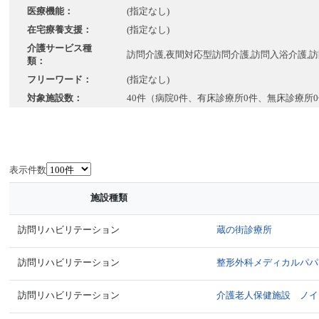
医療機能：
(指定なし)
在宅療養支援：
(指定なし)
介護サービス種
訪問介護,夜間対応型訪問介護,訪問入浴介護,
類：
フリーワード：
(指定なし)
対象施設数：
40件（病院0件、有床診療所0件、無床診療所
表示件数
施設種類
訪問リハビリテーション
蔵の街診療所
訪問リハビリテーション
整形外科メディカルパパ
訪問リハビリテーション
介護老人保健施設 ノイ