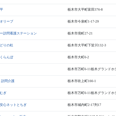
平
栃木市大平町富田376-8
オリーブ
栃木市今泉町1-17-29
ー訪問看護ステーション
栃木市境町27-21
どりの杜
栃木市大平町下皆川132-3
くらんぼ
栃木市大町6-2
栃木市万町6-11栃木グランドホ
 訪問介護
栃木市吹上町166-1
むぎ
栃木市万町6-11栃木グランドホ
安心ネットとちぎ
栃木市城内町2-17判17