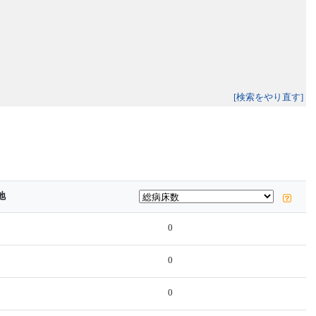
[検索をやり直す]
地
0
0
0