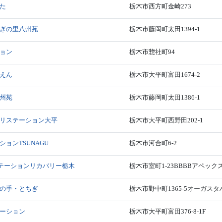
た
栃木市西方町金崎273
ぎの里八州苑
栃木市藤岡町太田1394-1
ョン
栃木市惣社町94
えん
栃木市大平町富田1674-2
州苑
栃木市藤岡町太田1386-1
リステーション大平
栃木市大平町西野田202-1
ョンTSUNAGU
栃木市河合町6-2
ステーションリカバリー栃木
栃木市室町1-23BBBBアペックス
の手・とちぎ
栃木市野中町1365-5オーガスタ
ーション
栃木市大平町富田376-8-1F