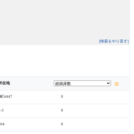
[検索をやり直す]
所在地
4447
0
-3
0
64
0