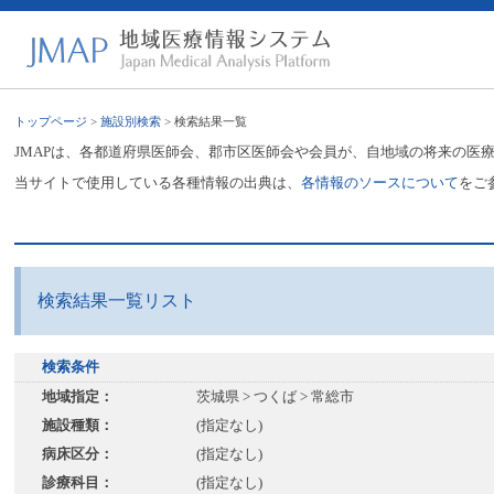
トップページ
>
施設別検索
> 検索結果一覧
JMAPは、各都道府県医師会、郡市区医師会や会員が、自地域の将来の医
当サイトで使用している各種情報の出典は、
各情報のソースについて
をご
検索結果一覧リスト
検索条件
地域指定：
茨城県 > つくば > 常総市
施設種類：
(指定なし)
病床区分：
(指定なし)
診療科目：
(指定なし)