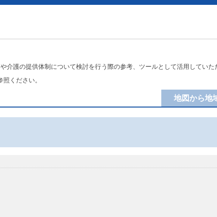
療や介護の提供体制について検討を行う際の参考、ツールとして活用していた
参照ください。
地図から地