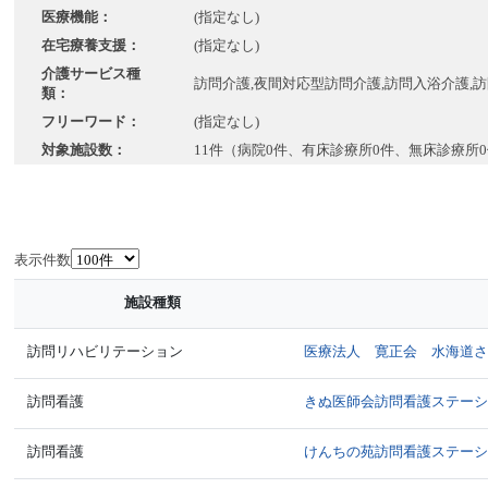
医療機能：
(指定なし)
在宅療養支援：
(指定なし)
介護サービス種
訪問介護,夜間対応型訪問介護,訪問入浴介護,
類：
フリーワード：
(指定なし)
対象施設数：
11件（病院0件、有床診療所0件、無床診療所
表示件数
施設種類
訪問リハビリテーション
医療法人 寛正会 水海道
訪問看護
きぬ医師会訪問看護ステー
訪問看護
けんちの苑訪問看護ステー