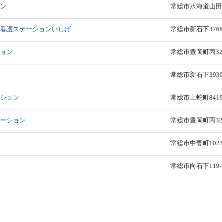
ョン
常総市水海道山田町
問看護ステーションいしげ
常総市新石下376
ション
常総市豊岡町丙32
総
常総市新石下3930
ーション
常総市上蛇町841
テーション
常総市豊岡町丙32
常総市中妻町1023
常総市向石下119-