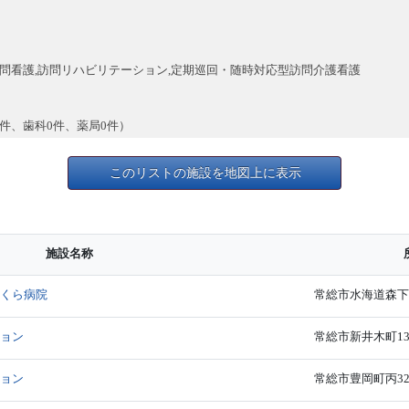
訪問看護,訪問リハビリテーション,定期巡回・随時対応型訪問介護看護
0件、歯科0件、薬局0件）
このリストの施設を地図上に表示
施設名称
さくら病院
常総市水海道森下町
ション
常総市新井木町13
ション
常総市豊岡町丙32