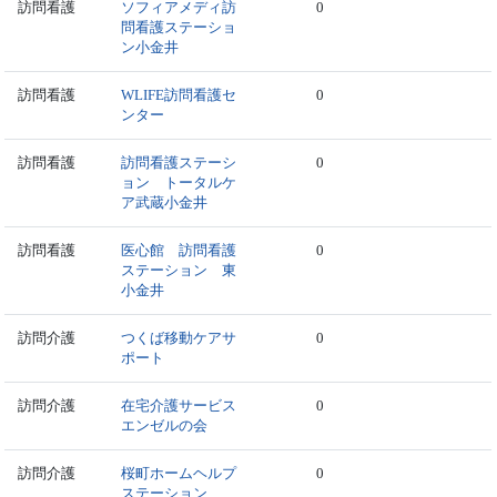
訪問看護
ソフィアメディ訪
0
問看護ステーショ
ン小金井
訪問看護
WLIFE訪問看護セ
0
ンター
訪問看護
訪問看護ステーシ
0
ョン トータルケ
ア武蔵小金井
訪問看護
医心館 訪問看護
0
ステーション 東
小金井
訪問介護
つくば移動ケアサ
0
ポート
訪問介護
在宅介護サービス
0
エンゼルの会
訪問介護
桜町ホームヘルプ
0
ステーション