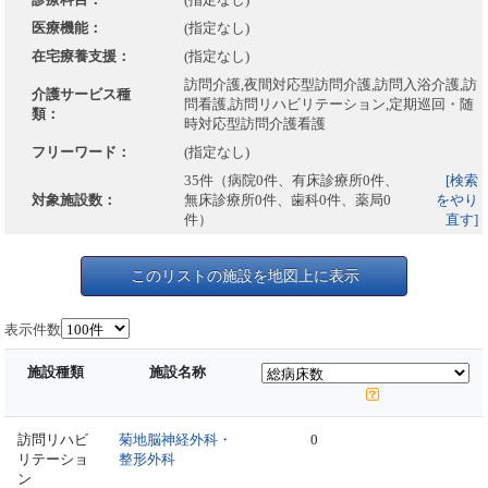
医療機能：
(指定なし)
在宅療養支援：
(指定なし)
訪問介護,夜間対応型訪問介護,訪問入浴介護,訪
介護サービス種
問看護,訪問リハビリテーション,定期巡回・随
類：
時対応型訪問介護看護
フリーワード：
(指定なし)
35件（病院0件、有床診療所0件、
[検索
対象施設数：
無床診療所0件、歯科0件、薬局0
をやり
件）
直す]
このリストの施設を地図上に表示
表示件数
施設種類
施設名称
訪問リハビ
菊地脳神経外科・
0
リテーショ
整形外科
ン