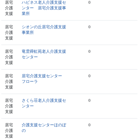
居宅
ハピネス老人介護支援セ
0
介護
ンター 居宅介護支援事
支援
業所
居宅
シオンの丘居宅介護支援
0
介護
事業所
支援
居宅
竜雲舜虹苑老人介護支援
0
介護
センター
支援
居宅
居宅介護支援センター
0
介護
フローラ
支援
居宅
さくら荘老人介護支援セ
0
介護
ンター
支援
居宅
介護支援センターほのぼ
0
介護
の
支援