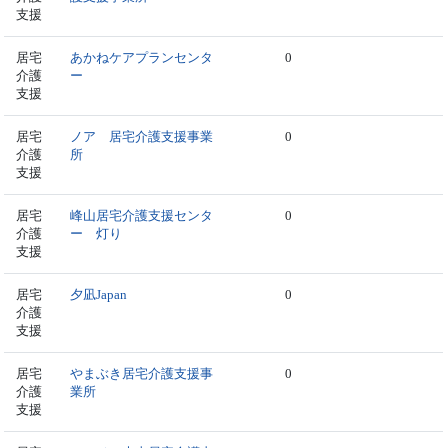
支援
居宅
あかねケアプランセンタ
0
介護
ー
支援
居宅
ノア 居宅介護支援事業
0
介護
所
支援
居宅
峰山居宅介護支援センタ
0
介護
ー 灯り
支援
居宅
夕凪Japan
0
介護
支援
居宅
やまぶき居宅介護支援事
0
介護
業所
支援