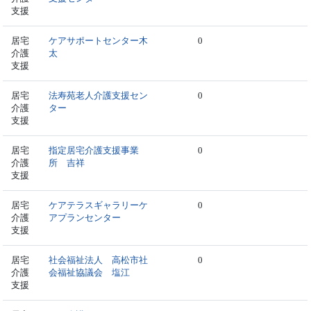
支援
居宅
ケアサポートセンター木
0
介護
太
支援
居宅
法寿苑老人介護支援セン
0
介護
ター
支援
居宅
指定居宅介護支援事業
0
介護
所 吉祥
支援
居宅
ケアテラスギャラリーケ
0
介護
アプランセンター
支援
居宅
社会福祉法人 高松市社
0
介護
会福祉協議会 塩江
支援