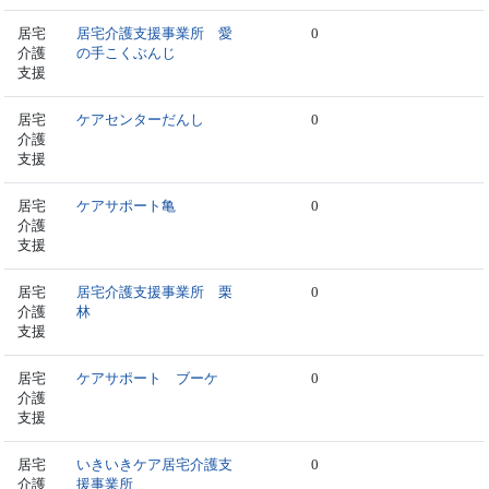
居宅
居宅介護支援事業所 愛
0
介護
の手こくぶんじ
支援
居宅
ケアセンターだんし
0
介護
支援
居宅
ケアサポート亀
0
介護
支援
居宅
居宅介護支援事業所 栗
0
介護
林
支援
居宅
ケアサポート ブーケ
0
介護
支援
居宅
いきいきケア居宅介護支
0
介護
援事業所