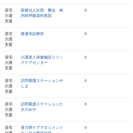
居宅
医療法人社団 響会 林
0
介護
内科呼吸器科医院
支援
居宅
善通寺診療所
0
介護
支援
居宅
介護老人保健施設リリッ
0
介護
クケアセンター
支援
居宅
訪問看護ステーションや
0
介護
しま
支援
居宅
訪問看護ステーションた
0
介護
きのみや
支援
居宅
香川県ケアマネジメント
0
介護
センター株式会社