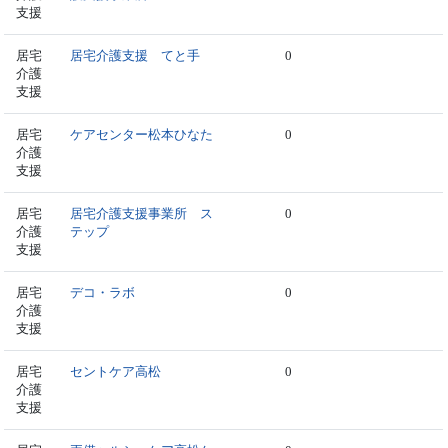
支援
居宅
居宅介護支援 てと手
0
介護
支援
居宅
ケアセンター松本ひなた
0
介護
支援
居宅
居宅介護支援事業所 ス
0
介護
テップ
支援
居宅
デコ・ラボ
0
介護
支援
居宅
セントケア高松
0
介護
支援