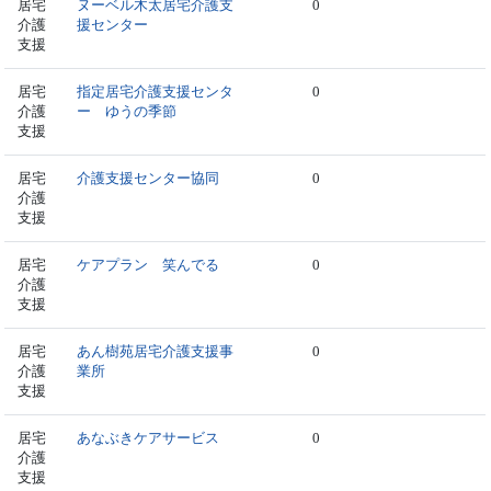
居宅
ヌーベル木太居宅介護支
0
介護
援センター
支援
居宅
指定居宅介護支援センタ
0
介護
ー ゆうの季節
支援
居宅
介護支援センター協同
0
介護
支援
居宅
ケアプラン 笑んでる
0
介護
支援
居宅
あん樹苑居宅介護支援事
0
介護
業所
支援
居宅
あなぶきケアサービス
0
介護
支援