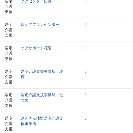
居宅
ケアセンター松縄
0
介護
支援
居宅
扇ケアプランセンター
0
介護
支援
居宅
ケアサポート花暖
0
介護
支援
居宅
居宅介護支援事業所 瑞
0
介護
穂
支援
居宅
居宅介護支援事業所 な
0
介護
つめ
支援
居宅
さんさん浅野居宅介護支
0
介護
援事業所
支援