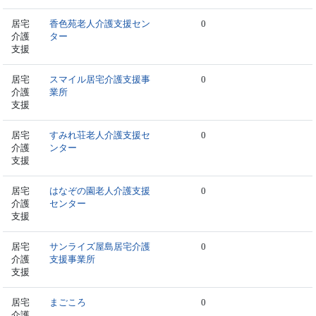
居宅
香色苑老人介護支援セン
0
介護
ター
支援
居宅
スマイル居宅介護支援事
0
介護
業所
支援
居宅
すみれ荘老人介護支援セ
0
介護
ンター
支援
居宅
はなぞの園老人介護支援
0
介護
センター
支援
居宅
サンライズ屋島居宅介護
0
介護
支援事業所
支援
居宅
まごころ
0
介護