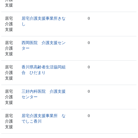
支援
居宅
居宅介護支援事業所きな
0
介護
し
支援
居宅
西岡医院 介護支援セン
0
介護
ター
支援
居宅
香川県高齢者生活協同組
0
介護
合 ひだまり
支援
居宅
三好内科医院 介護支援
0
介護
センター
支援
居宅
居宅介護支援事業所 な
0
介護
でしこ香川
支援