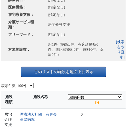
医療機能：
(指定なし)
在宅療養支援：
(指定なし)
介護サービス種
居宅介護支援
類：
フリーワード：
(指定なし)
[検索
341件（病院0件、有床診療所0
をや
対象施設数：
件、無床診療所0件、歯科0件、薬
り直
局0件）
す]
このリストの施設を地図上に表示
表示件数
施設
施設名称
種類
居宅
医療法人社団 有史会
0
介護
高畠病院
支援