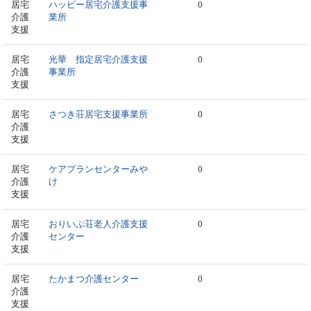
居宅
ハッピー居宅介護支援事
0
介護
業所
支援
居宅
光華 指定居宅介護支援
0
介護
事業所
支援
居宅
さつき荘居宅支援事業所
0
介護
支援
居宅
ケアプランセンターみや
0
介護
け
支援
居宅
おりいぶ荘老人介護支援
0
介護
センター
支援
居宅
たかまつ介護センター
0
介護
支援