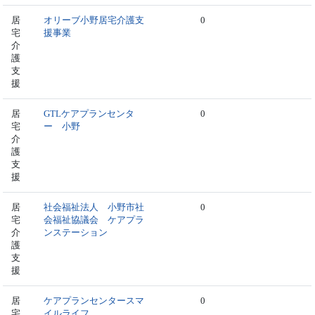
居
オリーブ小野居宅介護支
0
宅
援事業
介
護
支
援
居
GTLケアプランセンタ
0
宅
ー 小野
介
護
支
援
居
社会福祉法人 小野市社
0
宅
会福祉協議会 ケアプラ
介
ンステーション
護
支
援
居
ケアプランセンタースマ
0
宅
イルライフ