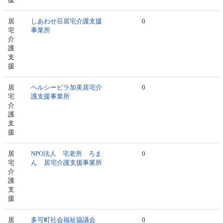
居
しあわせ荘居宅介護支援
0
宅
事業所
介
護
支
援
居
ヘルシービラ加美居宅介
0
宅
護支援事業所
介
護
支
援
居
NPO法人 宅老所 ろま
0
宅
ん 居宅介護支援事業所
介
護
支
援
居
多可町社会福祉協議会
0