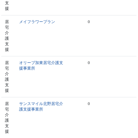
支
援
居
メイフラワープラン
0
宅
介
護
支
援
居
オリーブ加東居宅介護支
0
宅
援事業所
介
護
支
援
居
サンスマイル北野居宅介
0
宅
護支援事業所
介
護
支
援