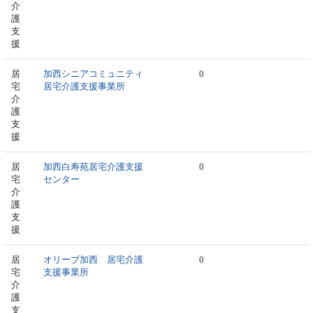
介
護
支
援
居
加西シニアコミュニティ
0
宅
居宅介護支援事業所
介
護
支
援
居
加西白寿苑居宅介護支援
0
宅
センター
介
護
支
援
居
オリーブ加西 居宅介護
0
宅
支援事業所
介
護
支