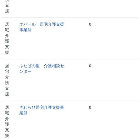
支
援
居
オパール 居宅介護支援
0
宅
事業所
介
護
支
援
居
ふたばの里 介護相談セ
0
宅
ンター
介
護
支
援
居
さわらび居宅介護支援事
0
宅
業所
介
護
支
援