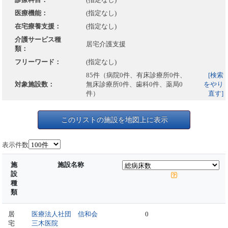
医療機能：
(指定なし)
在宅療養支援：
(指定なし)
介護サービス種
居宅介護支援
類：
フリーワード：
(指定なし)
85件（病院0件、有床診療所0件、
[検索
対象施設数：
無床診療所0件、歯科0件、薬局0
をやり
件）
直す]
このリストの施設を地図上に表示
表示件数
施
施設名称
設
種
類
居
医療法人社団 信和会
0
宅
三木医院