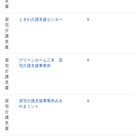
支
援
居
ときわ介護支援センター
0
宅
介
護
支
援
居
グリーンホーム三木 居
0
宅
宅介護支援事業所
介
護
支
援
居
居宅介護支援事業所みき
0
宅
やまミント
介
護
支
援