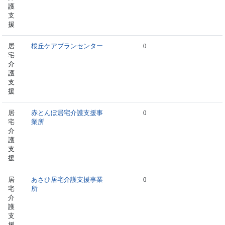
護
支
援
居
桜丘ケアプランセンター
0
宅
介
護
支
援
居
赤とんぼ居宅介護支援事
0
宅
業所
介
護
支
援
居
あさひ居宅介護支援事業
0
宅
所
介
護
支
援