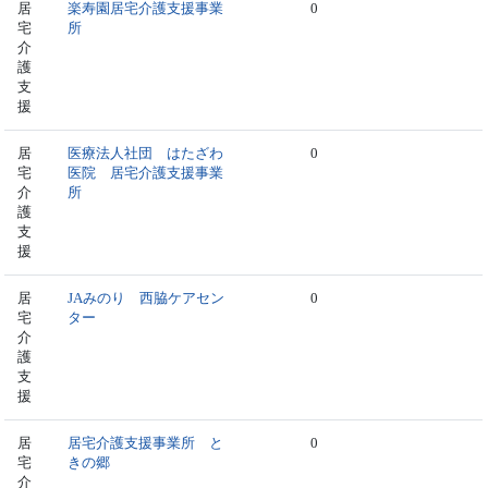
居
楽寿園居宅介護支援事業
0
宅
所
介
護
支
援
居
医療法人社団 はたざわ
0
宅
医院 居宅介護支援事業
介
所
護
支
援
居
JAみのり 西脇ケアセン
0
宅
ター
介
護
支
援
居
居宅介護支援事業所 と
0
宅
きの郷
介