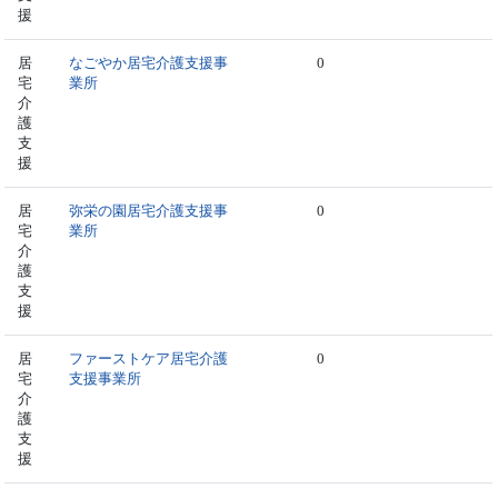
援
居
なごやか居宅介護支援事
0
宅
業所
介
護
支
援
居
弥栄の園居宅介護支援事
0
宅
業所
介
護
支
援
居
ファーストケア居宅介護
0
宅
支援事業所
介
護
支
援