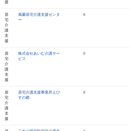
援
居
風蘭居宅介護支援センタ
0
宅
ー
介
護
支
援
居
株式会社あいむ介護サー
0
宅
ビス
介
護
支
援
居
居宅介護支援事業所えび
0
宅
すの郷
介
護
支
援