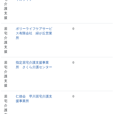
介
護
支
援
居
ポリーライフケアサービ
0
宅
ス有限会社 緑が丘営業
介
所
護
支
援
居
指定居宅介護支援事業
0
宅
所 さくら介護センター
介
護
支
援
居
仁徳会 早川居宅介護支
0
宅
援事業所
介
護