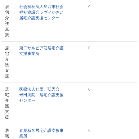
居
社会福祉法人加西市社会
0
宅
福祉協議会ラヴィかさい
介
居宅介護支援センター
護
支
援
居
第二サルビア荘居宅介護
0
宅
支援事業所
介
護
支
援
居
医療法人社団 弘秀会
0
宅
米田病院 居宅介護支援
介
センター
護
支
援
居
春夏秋冬居宅介護支援事
0
宅
業所