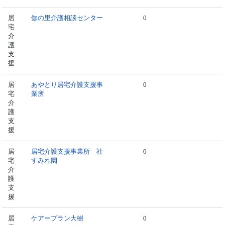
居
伽の里介護相談センター
0
宅
介
護
支
援
居
あやとり居宅介護支援事
0
宅
業所
介
護
支
援
居
居宅介護支援事業所 社
0
宅
すみれ園
介
護
支
援
居
ケアープラン大樹
0