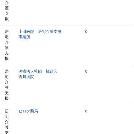
介
護
支
援
居
上田医院 居宅介護支援
0
宅
事業所
介
護
支
援
居
医療法人社団 敬命会
0
宅
吉川病院
介
護
支
援
居
ヒロタ薬局
0
宅
介
護
支