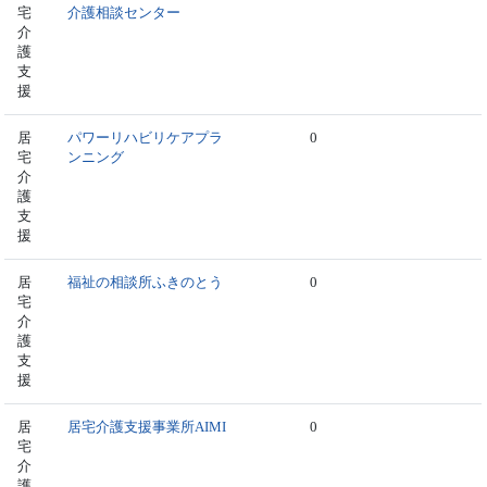
宅
介護相談センター
介
護
支
援
居
パワーリハビリケアプラ
0
宅
ンニング
介
護
支
援
居
福祉の相談所ふきのとう
0
宅
介
護
支
援
居
居宅介護支援事業所AIMI
0
宅
介
護