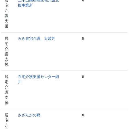
居
三木山陽病院居宅介護支
0
宅
援事業所
介
護
支
援
居
みき在宅介護 太鼓判
0
宅
介
護
支
援
居
在宅介護支援センター細
0
宅
川
介
護
支
援
居
さざんかの郷
0
宅
介