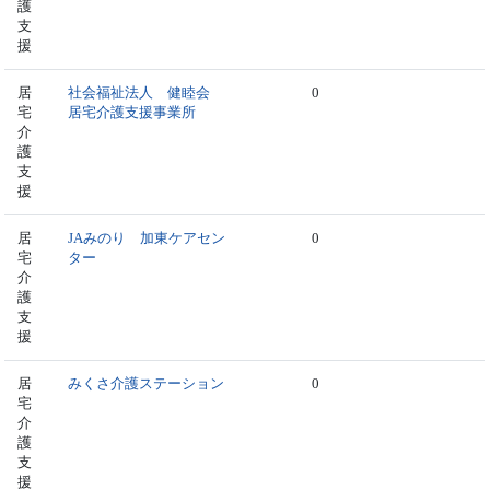
護
支
援
居
社会福祉法人 健睦会
0
宅
居宅介護支援事業所
介
護
支
援
居
JAみのり 加東ケアセン
0
宅
ター
介
護
支
援
居
みくさ介護ステーション
0
宅
介
護
支
援