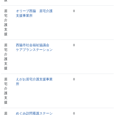
居
オリーブ西脇 居宅介護
0
宅
支援事業所
介
護
支
援
居
西脇市社会福祉協議会
0
宅
ケアプランステーション
介
護
支
援
居
えがお居宅介護支援事業
0
宅
所
介
護
支
援
居
めぐみ訪問看護ステーシ
0