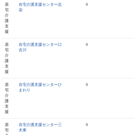
居
在宅介護支援センター志
0
宅
染
介
護
支
援
居
在宅介護支援センター口
0
宅
吉川
介
護
支
援
居
在宅介護支援センターひ
0
宅
まわり
介
護
支
援
居
在宅介護支援センター三
0
宅
木東