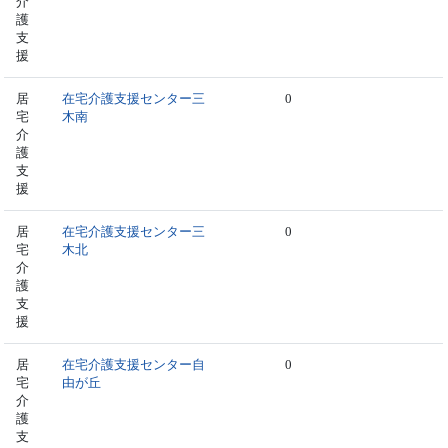
介
護
支
援
居
在宅介護支援センター三
0
宅
木南
介
護
支
援
居
在宅介護支援センター三
0
宅
木北
介
護
支
援
居
在宅介護支援センター自
0
宅
由が丘
介
護
支