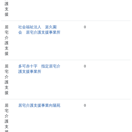
護
支
援
居
社会福祉法人 楽久園
0
宅
会 居宅介護支援事業所
介
護
支
援
居
多可赤十字 指定居宅介
0
宅
護支援事業所
介
護
支
援
居
居宅介護支援事業向陽苑
0
宅
介
護
支
援