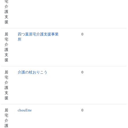
宅
介
護
支
援
居
四つ葉居宅介護支援事業
0
宅
所
介
護
支
援
居
介護の杖おりこう
0
宅
介
護
支
援
居
chouEtte
0
宅
介
護