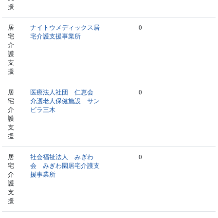
援
居
ナイトウメディックス居
0
宅
宅介護支援事業所
介
護
支
援
居
医療法人社団 仁恵会
0
宅
介護老人保健施設 サン
介
ビラ三木
護
支
援
居
社会福祉法人 みぎわ
0
宅
会 みぎわ園居宅介護支
介
援事業所
護
支
援