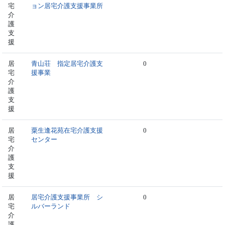
宅
ョン居宅介護支援事業所
介
護
支
援
居
青山荘 指定居宅介護支
0
宅
援事業
介
護
支
援
居
粟生逢花苑在宅介護支援
0
宅
センター
介
護
支
援
居
居宅介護支援事業所 シ
0
宅
ルバーランド
介
護