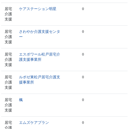
居宅
ケアステーション明星
0
介護
支援
居宅
さわやか介護支援センタ
0
介護
ー
支援
居宅
エスポワール松戸居宅介
0
介護
護支援事業所
支援
居宅
ルポゼ東松戸居宅介護支
0
介護
援事業所
支援
居宅
楓
0
介護
支援
居宅
エムズケアプラン
0
介護