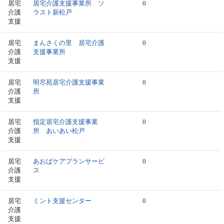
居宅
居宅介護支援事業所 ソ
0
介護
ラスト新松戸
支援
居宅
まんさくの里 居宅介護
0
介護
支援事業所
支援
居宅
明尽苑居宅介護支援事業
0
介護
所
支援
居宅
指定居宅介護支援事業
0
介護
所 あいあい松戸
支援
居宅
あおばケアプランサービ
0
介護
ス
支援
居宅
ミント支援センター
0
介護
支援