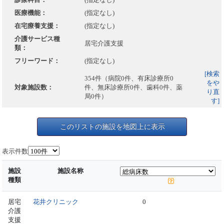
医療機能：
(指定なし)
在宅療養支援：
(指定なし)
介護サービス種
居宅介護支援
類：
フリーワード：
(指定なし)
[検索
354件（病院0件、有床診療所0
をや
対象施設数：
件、無床診療所0件、歯科0件、薬
り直
局0件）
す]
このリストの施設を地図上に表示
表示件数
施設
施設名称
種類
居宅
花井クリニック
0
介護
支援