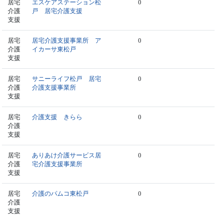
居宅
エスケアステーション松
0
介護
戸 居宅介護支援
支援
居宅
居宅介護支援事業所 ア
0
介護
イカーサ東松戸
支援
居宅
サニーライフ松戸 居宅
0
介護
介護支援事業所
支援
居宅
介護支援 きらら
0
介護
支援
居宅
ありあけ介護サービス居
0
介護
宅介護支援事業所
支援
居宅
介護のパムコ東松戸
0
介護
支援