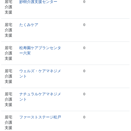
居宅
妙樹介護支援センター
0
介護
支援
居宅
たくみケア
0
介護
支援
居宅
松寿園ケアプランセンタ
0
介護
ー六実
支援
居宅
ウェルズ・ケアマネジメ
0
介護
ント
支援
居宅
ナチュラルケアマネジメ
0
介護
ント
支援
居宅
ファーストステージ松戸
0
介護
支援