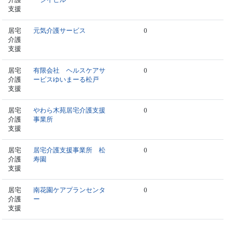
支援
居宅
元気介護サービス
0
介護
支援
居宅
有限会社 ヘルスケアサ
0
介護
ービスゆいまーる松戸
支援
居宅
やわら木苑居宅介護支援
0
介護
事業所
支援
居宅
居宅介護支援事業所 松
0
介護
寿園
支援
居宅
南花園ケアプランセンタ
0
介護
ー
支援