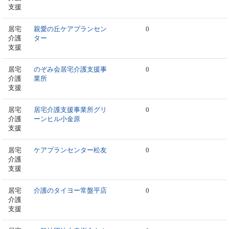
支援
居宅
親愛の丘ケアプランセン
0
介護
ター
支援
居宅
のぞみ会居宅介護支援事
0
介護
業所
支援
居宅
居宅介護支援事業所グリ
0
介護
ーンヒル小金原
支援
居宅
ケアプランセンター松友
0
介護
支援
居宅
介護のタイヨー常盤平店
0
介護
支援