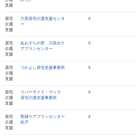
支援
居宅
六実居宅介護支援センタ
0
介護
ー
支援
居宅
あおぞらの里 六高台ケ
0
介護
アプランセンター
支援
居宅
つかよし居宅支援事業所
0
介護
支援
居宅
リバーサイド・ヴィラ
0
介護
居宅介護支援事業所
支援
居宅
聖隷ケアプランセンター
0
介護
松戸
支援