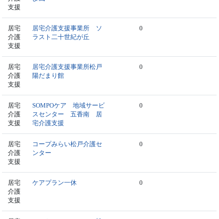
支援
居宅
居宅介護支援事業所 ソ
0
介護
ラスト二十世紀が丘
支援
居宅
居宅介護支援事業所松戸
0
介護
陽だまり館
支援
居宅
SOMPOケア 地域サービ
0
介護
スセンター 五香南 居
支援
宅介護支援
居宅
コープみらい松戸介護セ
0
介護
ンター
支援
居宅
ケアプラン一休
0
介護
支援