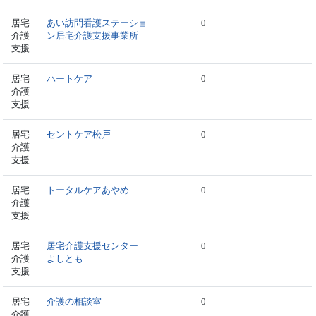
居宅
あい訪問看護ステーショ
0
介護
ン居宅介護支援事業所
支援
居宅
ハートケア
0
介護
支援
居宅
セントケア松戸
0
介護
支援
居宅
トータルケアあやめ
0
介護
支援
居宅
居宅介護支援センター
0
介護
よしとも
支援
居宅
介護の相談室
0
介護