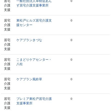
居宅
一般社団法人幸樹会あん
0
介護
ず居宅介護支援事業所
支援
居宅
東松戸ヒルズ居宅介護支
0
介護
援センター
支援
居宅
ケアプランきづな
0
介護
支援
居宅
こまどりケアセンター・
0
介護
八柱
支援
居宅
ケアプラン風鈴草
0
介護
支援
居宅
プレミア東松戸居宅介護
0
介護
支援事業所
支援