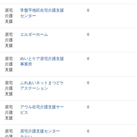
居宅
常盤平地区在宅介護支援
0
介護
センター
支援
居宅
エルダーホーム
0
介護
支援
居宅
めいとケア居宅介護支援
0
介護
事業所
支援
居宅
ふれあいネットまつどケ
0
介護
アステーション
支援
居宅
アウル在宅介護支援サー
0
介護
ビス
支援
居宅
居宅介護支援センター
0
介護
みらい