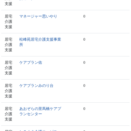
支援
居宅
マネージャー思いやり
0
介護
支援
居宅
松峰苑居宅介護支援事業
0
介護
所
支援
居宅
ケアプラン佑
0
介護
支援
居宅
ケアプランみのり台
0
介護
支援
居宅
あおぞらの里馬橋ケアプ
0
介護
ランセンター
支援