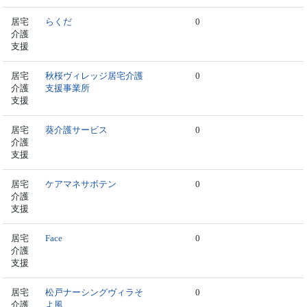
居宅
らくだ
0
介護
支援
居宅
秋桜ヴィレッジ居宅介護
0
介護
支援事業所
支援
居宅
葵介護サービス
0
介護
支援
居宅
ケアマネサボテン
0
介護
支援
居宅
Face
0
介護
支援
居宅
松戸ナーシングヴィラそ
0
介護
よ風