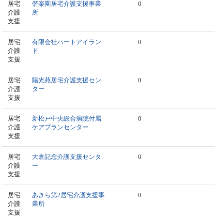
居宅
偕楽園居宅介護支援事業
0
介護
所
支援
居宅
有限会社ハートアイラン
0
介護
ド
支援
居宅
陽光苑居宅介護支援セン
0
介護
ター
支援
居宅
新松戸中央総合病院付属
0
介護
ケアプランセンター
支援
居宅
大倉記念介護支援センタ
0
介護
ー
支援
居宅
あきら第2居宅介護支援事
0
介護
業所
支援