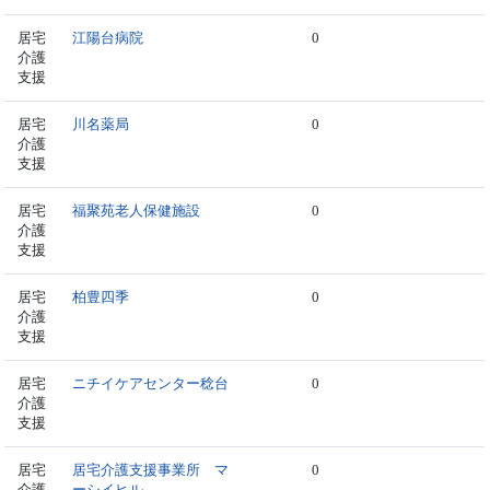
居宅
江陽台病院
0
介護
支援
居宅
川名薬局
0
介護
支援
居宅
福聚苑老人保健施設
0
介護
支援
居宅
柏豊四季
0
介護
支援
居宅
ニチイケアセンター稔台
0
介護
支援
居宅
居宅介護支援事業所 マ
0
介護
ーシイヒル