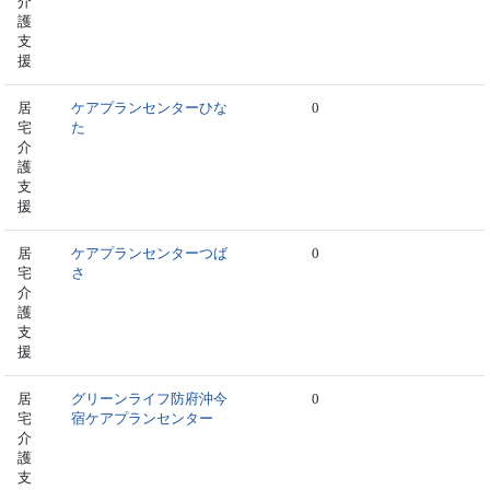
介
護
支
援
居
ケアプランセンターひな
0
宅
た
介
護
支
援
居
ケアプランセンターつば
0
宅
さ
介
護
支
援
居
グリーンライフ防府沖今
0
宅
宿ケアプランセンター
介
護
支