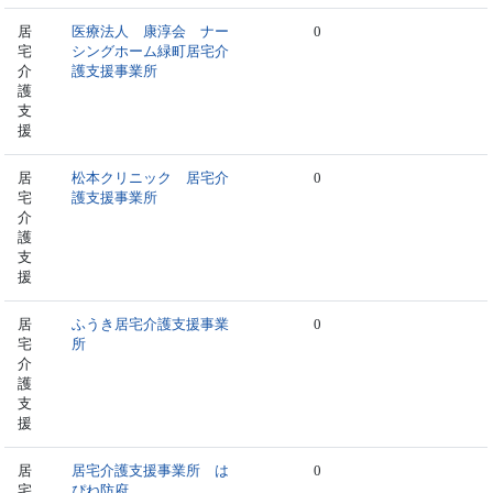
居
医療法人 康淳会 ナー
0
宅
シングホーム緑町居宅介
介
護支援事業所
護
支
援
居
松本クリニック 居宅介
0
宅
護支援事業所
介
護
支
援
居
ふうき居宅介護支援事業
0
宅
所
介
護
支
援
居
居宅介護支援事業所 は
0
宅
ぴね防府