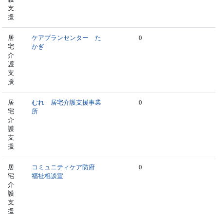
支
援
居
ケアプランセンター た
0
宅
かぎ
介
護
支
援
居
むれ 居宅介護支援事業
0
宅
所
介
護
支
援
居
コミュニティケア防府
0
宅
福祉相談室
介
護
支
援