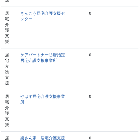
居
きんこう居宅介護支援セ
0
宅
ンター
介
護
支
援
居
ケアパートナー防府指定
0
宅
居宅介護支援事業所
介
護
支
援
居
やはず居宅介護支援事業
0
宅
所
介
護
支
援
居
楽さん家 居宅介護支援
0