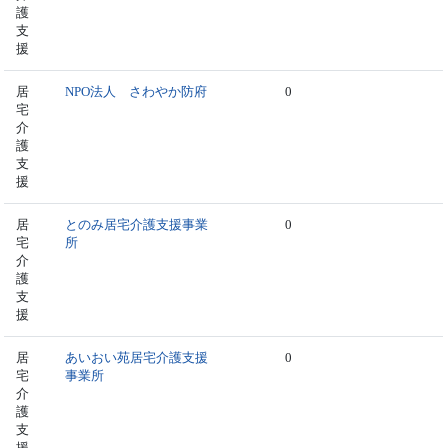
護
支
援
居
NPO法人 さわやか防府
0
宅
介
護
支
援
居
とのみ居宅介護支援事業
0
宅
所
介
護
支
援
居
あいおい苑居宅介護支援
0
宅
事業所
介
護
支
援