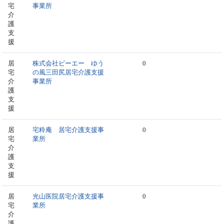
宅
事業所
介
護
支
援
居
株式会社ピーエー ゆう
0
宅
の風三田尻居宅介護支援
介
事業所
護
支
援
居
宅粋庵 居宅介護支援事
0
宅
業所
介
護
支
援
居
光山医院居宅介護支援事
0
宅
業所
介
護