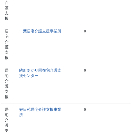
介
護
支
援
居
一葉居宅介護支援事業所
0
宅
介
護
支
援
居
防府あかり園在宅介護支
0
宅
援センター
介
護
支
援
居
好日苑居宅介護支援事業
0
宅
所
介
護
支