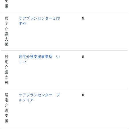
支
援
居
ケアプランセンターえび
0
宅
すや
介
護
支
援
居
居宅介護支援事業所 い
0
宅
こい
介
護
支
援
居
ケアプランセンター プ
0
宅
ルメリア
介
護
支
援