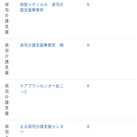
居
加賀メディカル 居宅介
0
宅
護支援事業所
介
護
支
援
居
居宅介護支援事業所 晴
0
宅
介
護
支
援
居
ケアプランセンターあこ
0
宅
っと
介
護
支
援
居
まる居宅介護支援センタ
0
宅
ー