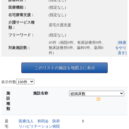
医療機能：
(指定なし)
在宅療養支援：
(指定なし)
介護サービス種
居宅介護支援
類：
フリーワード：
(指定なし)
45件（病院0件、有床診療所0件、
[検索
対象施設数：
無床診療所0件、歯科0件、薬局0
をやり
件）
直す]
このリストの施設を地図上に表示
表示件数
施
施設名称
設
種
類
居
医療法人 和同会 防府
0
宅
リハビリテーション病院