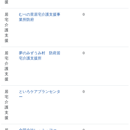
援
居
むべの里居宅介護支援事
0
宅
業所防府
介
護
支
援
居
夢のみずうみ村 防府居
0
宅
宅介護支援所
介
護
支
援
居
といろケアプランセンタ
0
宅
ー
介
護
支
援