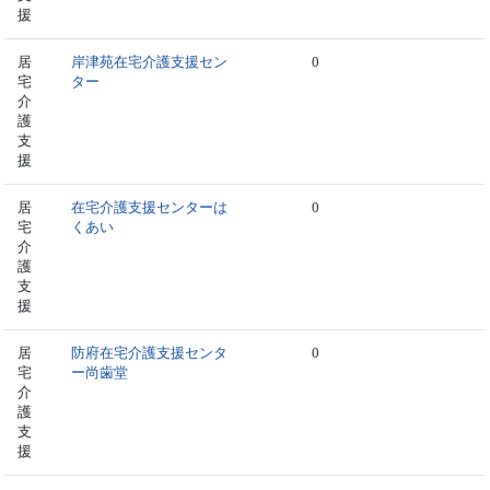
援
居
岸津苑在宅介護支援セン
0
宅
ター
介
護
支
援
居
在宅介護支援センターは
0
宅
くあい
介
護
支
援
居
防府在宅介護支援センタ
0
宅
ー尚歯堂
介
護
支
援