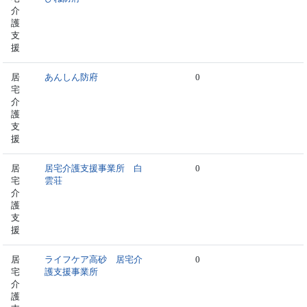
介
護
支
援
居
あんしん防府
0
宅
介
護
支
援
居
居宅介護支援事業所 白
0
宅
雲荘
介
護
支
援
居
ライフケア高砂 居宅介
0
宅
護支援事業所
介
護