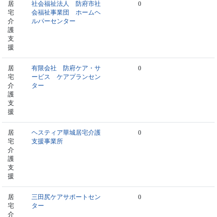
居
社会福祉法人 防府市社
0
宅
会福祉事業団 ホームヘ
介
ルパーセンター
護
支
援
居
有限会社 防府ケア・サ
0
宅
ービス ケアプランセン
介
ター
護
支
援
居
ヘスティア華城居宅介護
0
宅
支援事業所
介
護
支
援
居
三田尻ケアサポートセン
0
宅
ター
介