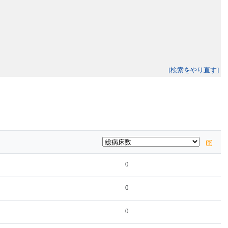
[検索をやり直す]
0
0
0