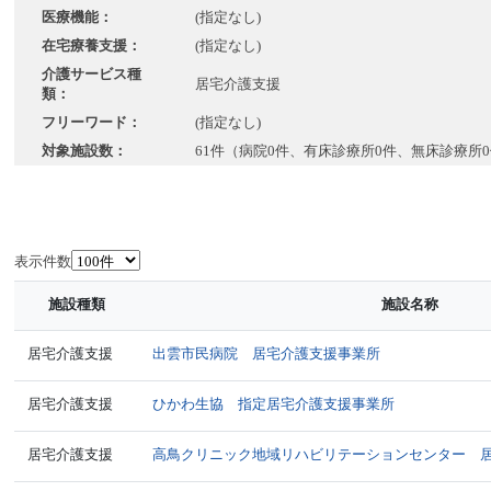
医療機能：
(指定なし)
在宅療養支援：
(指定なし)
介護サービス種
居宅介護支援
類：
フリーワード：
(指定なし)
対象施設数：
61件（病院0件、有床診療所0件、無床診療所
表示件数
施設種類
施設名称
居宅介護支援
出雲市民病院 居宅介護支援事業所
居宅介護支援
ひかわ生協 指定居宅介護支援事業所
居宅介護支援
高鳥クリニック地域リハビリテーションセンター 