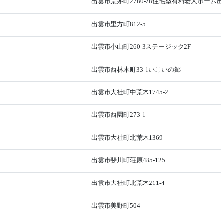
出雲市荒茅町2780-28住宅型有料老人ホー
出雲市里方町812-5
出雲市小山町260-3ステージック2F
出雲市西林木町33-1いこいの郷
出雲市大社町中荒木1745-2
出雲市西園町273-1
出雲市大社町北荒木1369
出雲市斐川町荘原485-125
出雲市大社町北荒木211-4
出雲市美野町504