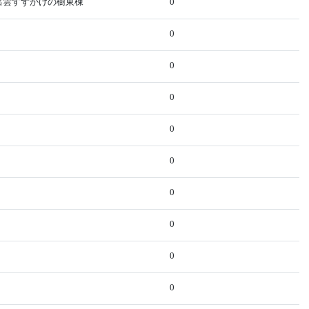
ム出雲すずかけの樹東棟
0
0
0
0
0
0
0
0
0
0