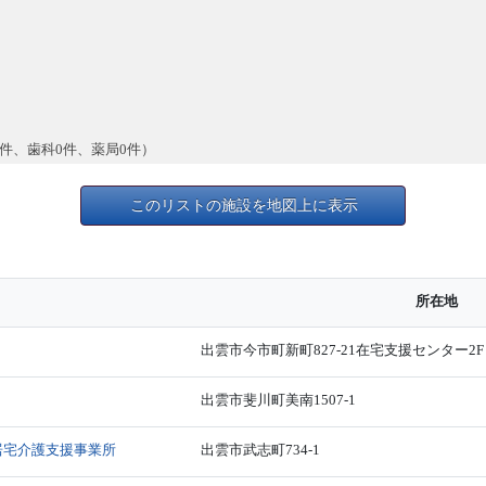
0件、歯科0件、薬局0件）
このリストの施設を地図上に表示
所在地
出雲市今市町新町827-21在宅支援センター2F
出雲市斐川町美南1507-1
居宅介護支援事業所
出雲市武志町734-1