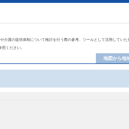
療や介護の提供体制について検討を行う際の参考、ツールとして活用していた
参照ください。
地図から地