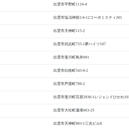
出雲市平野町1116-4
出雲市塩冶神前2-6-12コーポミスティ201
出雲市天神町115-2
出雲市武志町755-1夢ハイツ107
出雲市斐川町鳥井691
出雲市白枝町543-6-2
出雲市芦渡町789-2
出雲市斐川町荘原2936-1レジェンドひかわ10
出雲市大社町遙堪663-25
出雲市天神町883-1三光ビル8