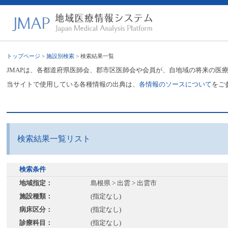
トップページ
>
施設別検索
> 検索結果一覧
JMAPは、各都道府県医師会、郡市区医師会や会員が、自地域の将来の医
当サイトで使用している各種情報の出典は、
各情報のソースについて
をご
検索結果一覧リスト
検索条件
地域指定：
島根県 > 出雲 > 出雲市
施設種類：
(指定なし)
病床区分：
(指定なし)
診療科目：
(指定なし)