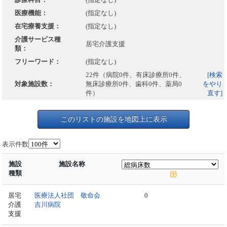
医療機能：
(指定なし)
在宅療養支援：
(指定なし)
介護サービス種
居宅介護支援
類：
フリーワード：
(指定なし)
22件（病院0件、有床診療所0件、
[検索
対象施設数：
無床診療所0件、歯科0件、薬局0
をやり
件）
直す]
このリストの施設を地図上に表示
表示件数
施設
施設名称
種類
居宅
医療法人社団 敬命会
0
介護
吉川病院
支援