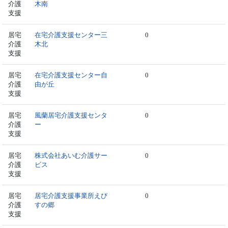
介護
木南
支援
居宅
在宅介護支援センター三
0
介護
木北
支援
居宅
在宅介護支援センター自
0
介護
由が丘
支援
居宅
風蘭居宅介護支援センタ
0
介護
ー
支援
居宅
株式会社あいむ介護サー
0
介護
ビス
支援
居宅
居宅介護支援事業所えび
0
介護
すの郷
支援