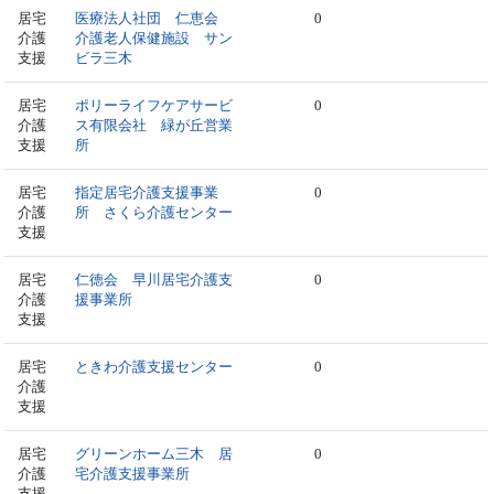
居宅
医療法人社団 仁恵会
0
介護
介護老人保健施設 サン
支援
ビラ三木
居宅
ポリーライフケアサービ
0
介護
ス有限会社 緑が丘営業
支援
所
居宅
指定居宅介護支援事業
0
介護
所 さくら介護センター
支援
居宅
仁徳会 早川居宅介護支
0
介護
援事業所
支援
居宅
ときわ介護支援センター
0
介護
支援
居宅
グリーンホーム三木 居
0
介護
宅介護支援事業所
支援