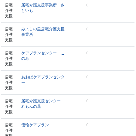
居宅
居宅介護支援事業所 さ
0
介護
といも
支援
居宅
みよしの里居宅介護支援
0
介護
事業所
支援
居宅
ケアプランセンター こ
0
介護
のみ
支援
居宅
あおばケアプランセンタ
0
介護
ー
支援
居宅
居宅介護支援センター
0
介護
れもんの花
支援
居宅
優輪ケアプラン
0
介護
支援