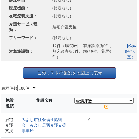
医療機能：
(指定なし)
在宅療養支援：
(指定なし)
介護サービス種
居宅介護支援
類：
フリーワード：
(指定なし)
12件（病院0件、有床診療所0件、
[検索
対象施設数：
無床診療所0件、歯科0件、薬局0
をやり
件）
直す]
このリストの施設を地図上に表示
表示件数
施設
施設名称
種類
居宅
みよし市社会福祉協議
0
介護
会 みよし居宅介護支援
支援
事業所