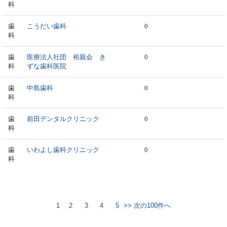
科
歯
こうだい歯科
0
科
歯
医療法人社団 裕親会 き
0
科
ずな歯科医院
歯
中島歯科
0
科
歯
前田デンタルクリニック
0
科
歯
いわよし歯科クリニック
0
科
1
2
3
4
5
>> 次の100件へ