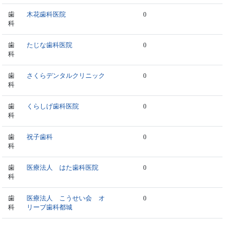
歯
木花歯科医院
0
科
歯
たじな歯科医院
0
科
歯
さくらデンタルクリニック
0
科
歯
くらしげ歯科医院
0
科
歯
祝子歯科
0
科
歯
医療法人 はた歯科医院
0
科
歯
医療法人 こうせい会 オ
0
科
リーブ歯科都城