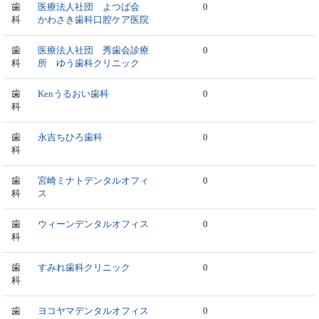
歯
医療法人社団 よつば会
0
科
かわさき歯科口腔ケア医院
歯
医療法人社団 秀歯会診療
0
科
所 ゆう歯科クリニック
歯
Kenうるおい歯科
0
科
歯
永吉ちひろ歯科
0
科
歯
宮崎ミナトデンタルオフィ
0
科
ス
歯
ウィーンデンタルオフィス
0
科
歯
すみれ歯科クリニック
0
科
歯
ヨコヤマデンタルオフィス
0