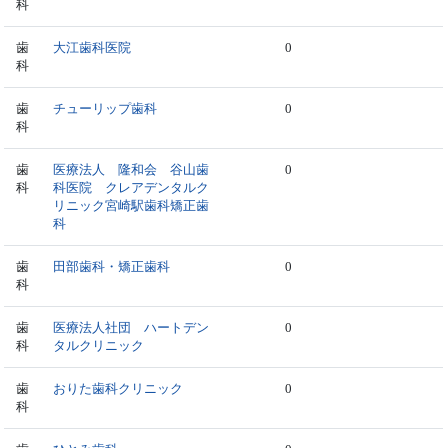
科
歯
大江歯科医院
0
科
歯
チューリップ歯科
0
科
歯
医療法人 隆和会 谷山歯
0
科
科医院 クレアデンタルク
リニック宮崎駅歯科矯正歯
科
歯
田部歯科・矯正歯科
0
科
歯
医療法人社団 ハートデン
0
科
タルクリニック
歯
おりた歯科クリニック
0
科