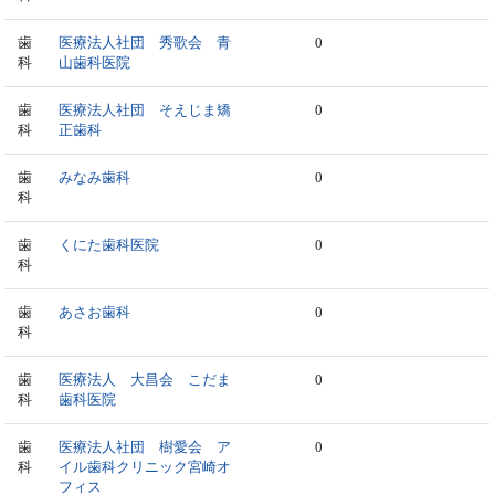
歯
医療法人社団 秀歌会 青
0
科
山歯科医院
歯
医療法人社団 そえじま矯
0
科
正歯科
歯
みなみ歯科
0
科
歯
くにた歯科医院
0
科
歯
あさお歯科
0
科
歯
医療法人 大昌会 こだま
0
科
歯科医院
歯
医療法人社団 樹愛会 ア
0
科
イル歯科クリニック宮崎オ
フィス