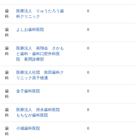
歯
医療法人 りゅうたろう歯
0
科
科クリニック
歯
よしお歯科医院
0
科
歯
医療法人 裕翔会 さかも
0
科
と歯科・歯科口腔外科医
院 夜間診療部
歯
医療法人社団 前田歯科ク
0
科
リニック高千穂通
歯
金子歯科医院
0
科
歯
医療法人 持永歯科医院
0
科
もちなが歯科医院
歯
小城歯科医院
0
科