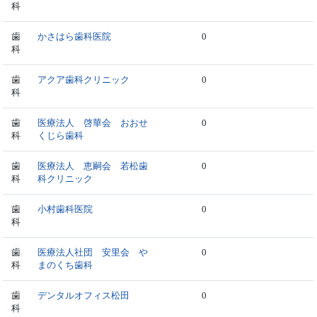
科
歯
かさはら歯科医院
0
科
歯
アクア歯科クリニック
0
科
歯
医療法人 啓華会 おおせ
0
科
くじら歯科
歯
医療法人 恵嗣会 若松歯
0
科
科クリニック
歯
小村歯科医院
0
科
歯
医療法人社団 安里会 や
0
科
まのくち歯科
歯
デンタルオフィス松田
0
科