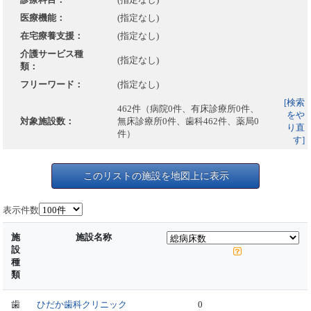
医療機能：
(指定なし)
在宅療養支援：
(指定なし)
介護サービス種
(指定なし)
類：
フリーワード：
(指定なし)
[検索
462件（病院0件、有床診療所0件、
をや
対象施設数：
無床診療所0件、歯科462件、薬局0
り直
件）
す]
このリストの施設を地図上に表示
表示件数
施
施設名称
設
種
類
歯
ひだか歯科クリニック
0