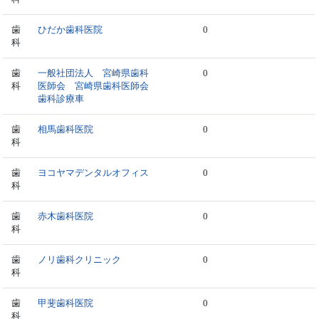
歯
ひだか歯科医院
0
科
歯
一般社団法人 宮崎県歯科
0
科
医師会 宮崎県歯科医師会
歯科診療車
歯
相馬歯科医院
0
科
歯
ヨコヤマデンタルオフィス
0
科
歯
赤木歯科医院
0
科
歯
ノリ歯科クリニック
0
科
歯
甲斐歯科医院
0
科