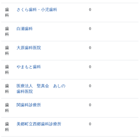
歯
さくら歯科・小児歯科
0
科
歯
白瀬歯科
0
科
歯
大原歯科医院
0
科
歯
やまもと歯科
0
科
歯
医療法人 堅真会 あしの
0
科
歯科医院
歯
関歯科診療所
0
科
歯
美郷町立西郷歯科診療所
0
科