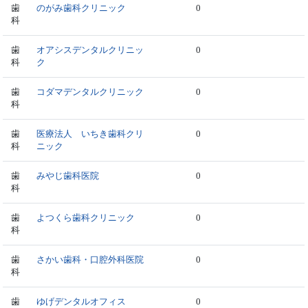
歯
のがみ歯科クリニック
0
科
歯
オアシスデンタルクリニッ
0
科
ク
歯
コダマデンタルクリニック
0
科
歯
医療法人 いちき歯科クリ
0
科
ニック
歯
みやじ歯科医院
0
科
歯
よつくら歯科クリニック
0
科
歯
さかい歯科・口腔外科医院
0
科
歯
ゆげデンタルオフィス
0