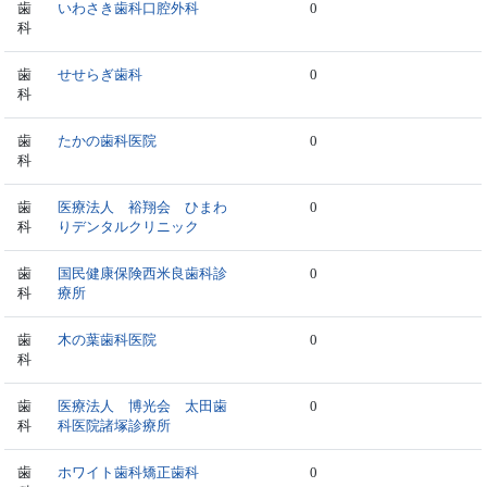
歯
いわさき歯科口腔外科
0
科
歯
せせらぎ歯科
0
科
歯
たかの歯科医院
0
科
歯
医療法人 裕翔会 ひまわ
0
科
りデンタルクリニック
歯
国民健康保険西米良歯科診
0
科
療所
歯
木の葉歯科医院
0
科
歯
医療法人 博光会 太田歯
0
科
科医院諸塚診療所
歯
ホワイト歯科矯正歯科
0