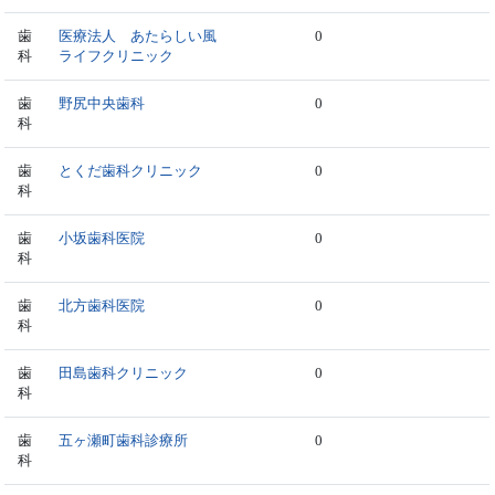
歯
医療法人 あたらしい風
0
科
ライフクリニック
歯
野尻中央歯科
0
科
歯
とくだ歯科クリニック
0
科
歯
小坂歯科医院
0
科
歯
北方歯科医院
0
科
歯
田島歯科クリニック
0
科
歯
五ヶ瀬町歯科診療所
0
科