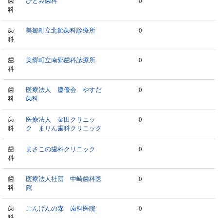
歯
ひとみ歯科
0
科
歯
美郷町立北郷歯科診療所
0
科
歯
美郷町立南郷歯科診療所
0
科
歯
医療法人 慶優会 やすだ
0
科
歯科
歯
医療法人 金田クリニッ
0
科
ク まりん歯科クリニック
歯
まさこの歯科クリニック
0
科
歯
医療法人社団 中崎歯科医
0
科
院
歯
ごんげんの森 歯科医院
0
科