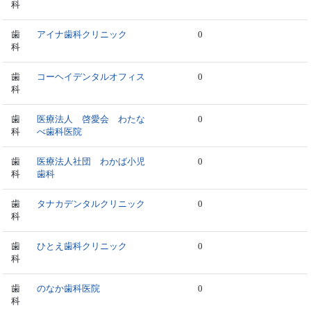
科
歯
アイナ歯科クリニック
0
科
歯
コーヘイデンタルオフィス
0
科
歯
医療法人 啓愛会 わたな
0
科
べ歯科医院
歯
医療法人社団 わかば小児
0
科
歯科
歯
タナカデンタルクリニック
0
科
歯
ひとえ歯科クリニック
0
科
歯
のなか歯科医院
0
科