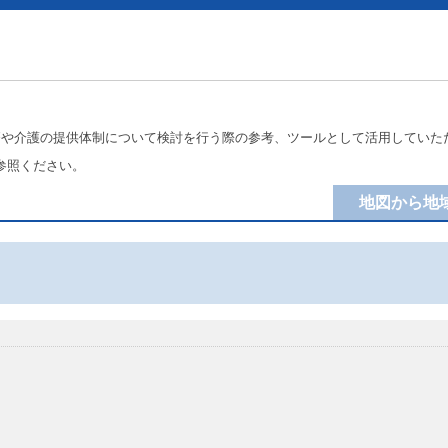
療や介護の提供体制について検討を行う際の参考、ツールとして活用していた
参照ください。
地図から地