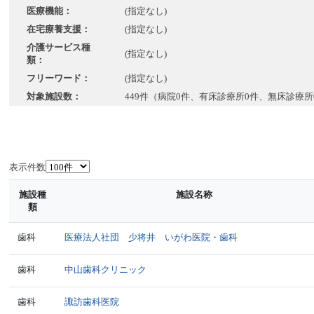
医療機能：
(指定なし)
在宅療養支援：
(指定なし)
介護サービス種
(指定なし)
類：
フリーワード：
(指定なし)
対象施設数：
449件（病院0件、有床診療所0件、無床診療所
表示件数
施設種
施設名称
類
歯科
医療法人社団 少将井 いがわ医院・歯科
歯科
中山歯科クリニック
歯科
諏訪歯科医院