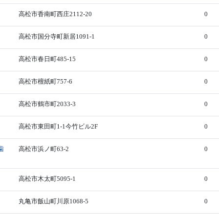
高松市香南町西庄2112-20
0
高松市国分寺町新居1091-1
0
高松市春日町485-15
0
高松市檀紙町757-6
0
高松市鶴市町2033-3
0
高松市東田町1-1今竹ビル2F
0
歯
高松市浜ノ町63-2
0
高松市木太町5095-1
0
丸亀市飯山町川原1068-5
0