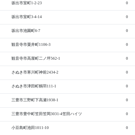
坂出市室町1-2-23
0
坂出市室町3-4-14
0
坂出市池園町6-7
0
観音寺市粟井町1106-3
0
観音寺市高屋町二ノ坪562-1
0
さぬき市寒川町神前2434-2
0
さぬき市津田町鶴羽111-1
0
三豊市三野町下高瀬1938-1
0
三豊市豊中町笠田笠岡3031-4笠田ハイツ
0
小豆島町池田1011-10
0