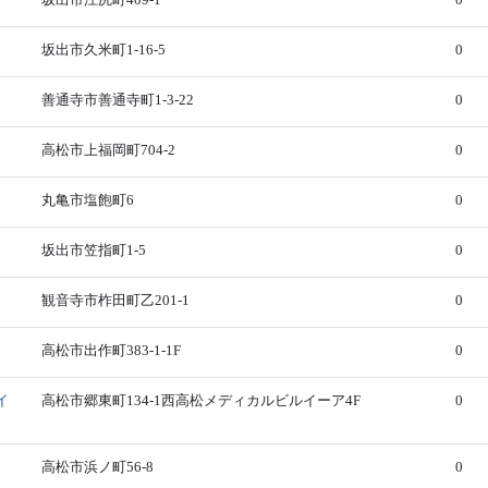
坂出市久米町1-16-5
0
善通寺市善通寺町1-3-22
0
高松市上福岡町704-2
0
丸亀市塩飽町6
0
坂出市笠指町1-5
0
観音寺市柞田町乙201-1
0
高松市出作町383-1-1F
0
イ
高松市郷東町134-1西高松メディカルビルイーア4F
0
高松市浜ノ町56-8
0