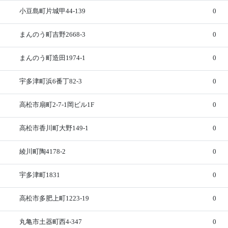
小豆島町片城甲44-139
0
まんのう町吉野2668-3
0
まんのう町造田1974-1
0
宇多津町浜6番丁82-3
0
高松市扇町2-7-1岡ビル1F
0
高松市香川町大野149-1
0
綾川町陶4178-2
0
宇多津町1831
0
高松市多肥上町1223-19
0
丸亀市土器町西4-347
0