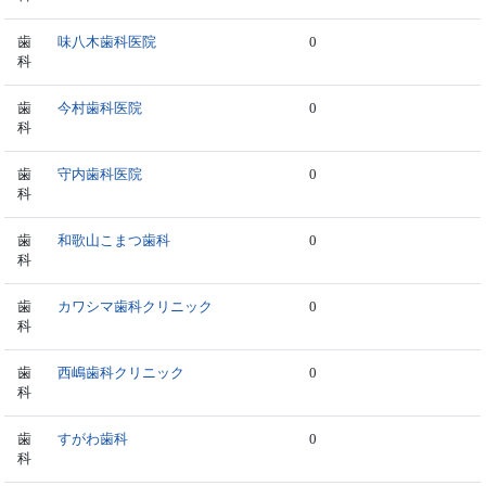
歯
味八木歯科医院
0
科
歯
今村歯科医院
0
科
歯
守内歯科医院
0
科
歯
和歌山こまつ歯科
0
科
歯
カワシマ歯科クリニック
0
科
歯
西嶋歯科クリニック
0
科
歯
すがわ歯科
0
科