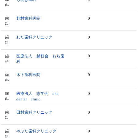
科
歯
野村歯科医院
0
科
歯
わだ歯科クリニック
0
科
歯
医療法人 越智会 おち歯
0
科
科
歯
木下歯科医院
0
科
歯
医療法人 志学会 oka
0
科
dental clinic
歯
田村歯科クリニック
0
科
歯
やぶた歯科クリニック
0
科