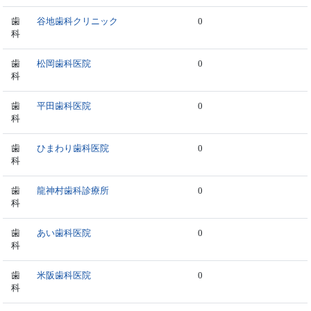
歯
谷地歯科クリニック
0
科
歯
松岡歯科医院
0
科
歯
平田歯科医院
0
科
歯
ひまわり歯科医院
0
科
歯
龍神村歯科診療所
0
科
歯
あい歯科医院
0
科
歯
米阪歯科医院
0
科