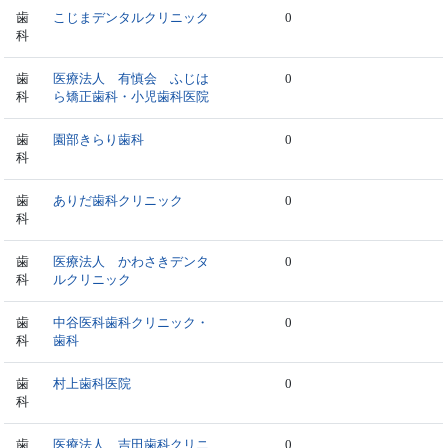
歯
こじまデンタルクリニック
0
科
歯
医療法人 有慎会 ふじは
0
科
ら矯正歯科・小児歯科医院
歯
園部きらり歯科
0
科
歯
ありだ歯科クリニック
0
科
歯
医療法人 かわさきデンタ
0
科
ルクリニック
歯
中谷医科歯科クリニック・
0
科
歯科
歯
村上歯科医院
0
科
歯
医療法人 吉田歯科クリニ
0