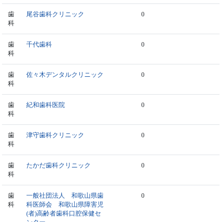
歯
尾谷歯科クリニック
0
科
歯
千代歯科
0
科
歯
佐々木デンタルクリニック
0
科
歯
紀和歯科医院
0
科
歯
津守歯科クリニック
0
科
歯
たかだ歯科クリニック
0
科
歯
一般社団法人 和歌山県歯
0
科
科医師会 和歌山県障害児
(者)高齢者歯科口腔保健セ