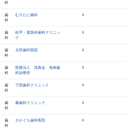
科
歯
むろたに歯科
0
科
歯
松平・畠医科歯科クリニッ
0
科
ク
歯
太田歯科医院
0
科
歯
医療法人 清真会 海南歯
0
科
科診療所
歯
下田歯科クリニック
0
科
歯
薗歯科クリニック
0
科
歯
さかぐち歯科医院
0
科