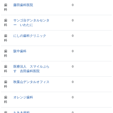
歯
藤田歯科医院
0
科
歯
サンゴ台デンタルセンタ
0
科
ー いわたに
歯
にしの歯科クリニック
0
科
歯
阪中歯科
0
科
歯
医療法人 スマイルぷら
0
科
す 吉田歯科医院
歯
秋葉山デンタルオフィス
0
科
歯
オレンジ歯科
0
科
歯
ちあき歯科
0