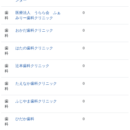
ンター
歯
医療法人 うらら会 ふぁ
0
科
みりー歯科クリニック
歯
おかだ歯科クリニック
0
科
歯
はたの歯科クリニック
0
科
歯
辻本歯科クリニック
0
科
歯
たえなか歯科クリニック
0
科
歯
ふじやま歯科クリニック
0
科
歯
ひだか歯科
0
科