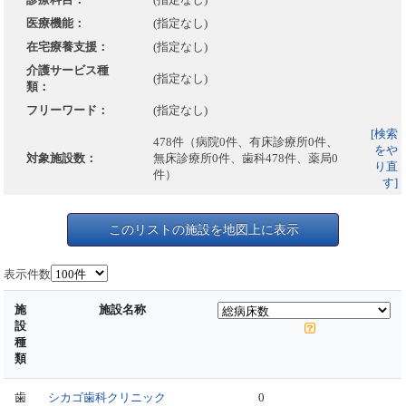
医療機能：
(指定なし)
在宅療養支援：
(指定なし)
介護サービス種
(指定なし)
類：
フリーワード：
(指定なし)
[検索
478件（病院0件、有床診療所0件、
をや
対象施設数：
無床診療所0件、歯科478件、薬局0
り直
件）
す]
このリストの施設を地図上に表示
表示件数
施
施設名称
設
種
類
歯
シカゴ歯科クリニック
0