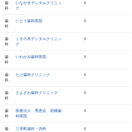
歯
いながきデンタルクリニッ
0
科
ク
歯
いとう歯科医院
0
科
歯
くすの木デンタルクリニッ
0
科
ク
歯
いわかみ歯科医院
0
科
歯
たけ歯科クリニック
0
科
歯
とよざわ歯科クリニック
0
科
歯
医療法人 秀恵会 岩橋歯
0
科
科医院
歯
三木町歯科・内科
0