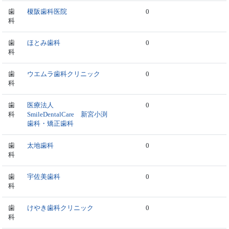
歯
榎阪歯科医院
0
科
歯
ほとみ歯科
0
科
歯
ウエムラ歯科クリニック
0
科
歯
医療法人
0
科
SmileDentalCare 新宮小渕
歯科・矯正歯科
歯
太地歯科
0
科
歯
宇佐美歯科
0
科
歯
けやき歯科クリニック
0
科