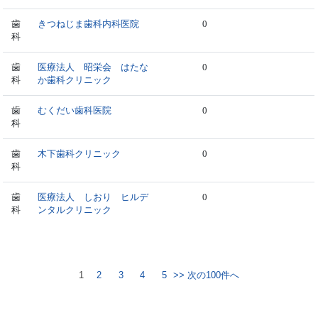
歯
きつねじま歯科内科医院
0
科
歯
医療法人 昭栄会 はたな
0
科
か歯科クリニック
歯
むくだい歯科医院
0
科
歯
木下歯科クリニック
0
科
歯
医療法人 しおり ヒルデ
0
科
ンタルクリニック
1
2
3
4
5
>> 次の100件へ