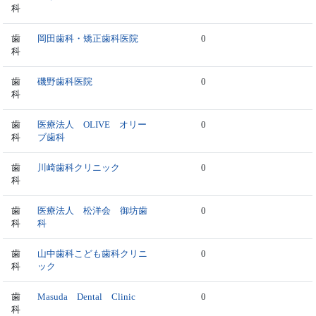
科
歯
岡田歯科・矯正歯科医院
0
科
歯
磯野歯科医院
0
科
歯
医療法人 OLIVE オリー
0
科
ブ歯科
歯
川崎歯科クリニック
0
科
歯
医療法人 松洋会 御坊歯
0
科
科
歯
山中歯科こども歯科クリニ
0
科
ック
歯
Masuda Dental Clinic
0
科