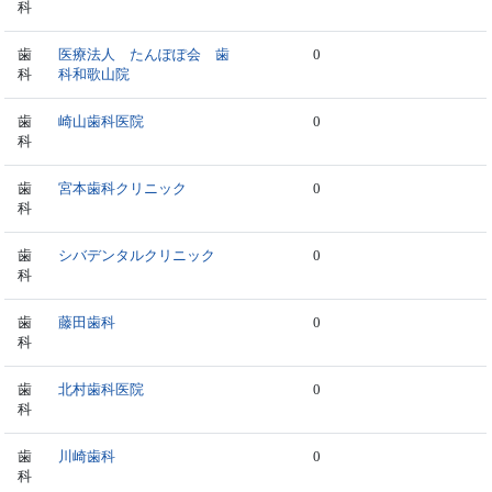
科
歯
医療法人 たんぽぽ会 歯
0
科
科和歌山院
歯
崎山歯科医院
0
科
歯
宮本歯科クリニック
0
科
歯
シバデンタルクリニック
0
科
歯
藤田歯科
0
科
歯
北村歯科医院
0
科
歯
川崎歯科
0
科