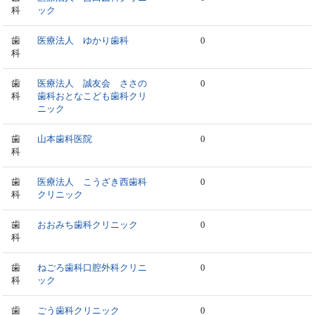
科
ック
歯
医療法人 ゆかり歯科
0
科
歯
医療法人 誠友会 ささの
0
科
歯科おとなこども歯科クリ
ニック
歯
山本歯科医院
0
科
歯
医療法人 こうざき西歯科
0
科
クリニック
歯
おおみち歯科クリニック
0
科
歯
ねごろ歯科口腔外科クリニ
0
科
ック
歯
ごう歯科クリニック
0