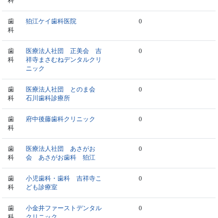
科
歯
狛江ケイ歯科医院
0
科
歯
医療法人社団 正美会 吉
0
科
祥寺まさむねデンタルクリ
ニック
歯
医療法人社団 とのま会
0
科
石川歯科診療所
歯
府中後藤歯科クリニック
0
科
歯
医療法人社団 あさがお
0
科
会 あさがお歯科 狛江
歯
小児歯科・歯科 吉祥寺こ
0
科
ども診療室
歯
小金井ファーストデンタル
0
科
クリニック