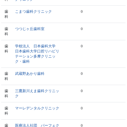
歯
こまつ歯科クリニック
0
科
歯
つつじヶ丘歯科室
0
科
歯
学校法人 日本歯科大学
0
科
日本歯科大学口腔リハビリ
テーション多摩クリニッ
ク・歯科
歯
武蔵野あかり歯科
0
科
歯
三鷹新川えま歯科クリニッ
0
科
ク
歯
マーレデンタルクリニック
0
科
歯
医療法人社団 パーフェク
0