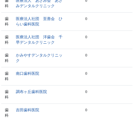
歯
医療法人 あざみ会 あざ
0
科
みデンタルクリニック
歯
医療法人社団 至善会 ひ
0
科
らい歯科医院
歯
医療法人社団 洋歯会 千
0
科
早デンタルクリニック
歯
かみやすデンタルクリニッ
0
科
ク
歯
南口歯科医院
0
科
歯
調布ヶ丘歯科医院
0
科
歯
吉田歯科医院
0
科