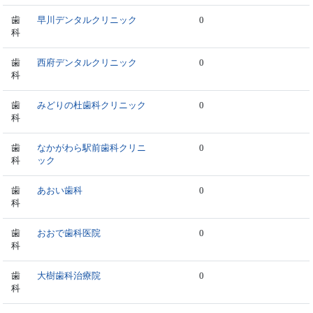
歯
早川デンタルクリニック
0
科
歯
西府デンタルクリニック
0
科
歯
みどりの杜歯科クリニック
0
科
歯
なかがわら駅前歯科クリニ
0
科
ック
歯
あおい歯科
0
科
歯
おおで歯科医院
0
科
歯
大樹歯科治療院
0
科