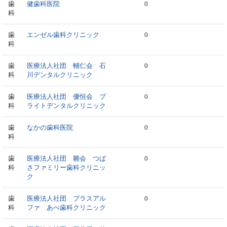
歯
健歯科医院
0
科
歯
エンゼル歯科クリニック
0
科
歯
医療法人社団 輔仁会 石
0
科
川デンタルクリニック
歯
医療法人社団 優恒会 ブ
0
科
ライトデンタルクリニック
歯
なかの歯科医院
0
科
歯
医療法人社団 雛会 つば
0
科
さファミリー歯科クリニッ
ク
歯
医療法人社団 プラスアル
0
科
ファ あべ歯科クリニック