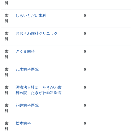
科
歯
しらいとだい歯科
0
科
歯
おおさわ歯科クリニック
0
科
歯
さくま歯科
0
科
歯
八木歯科医院
0
科
歯
医療法人社団 たきがわ歯
0
科
科医院 たきがわ歯科医院
歯
花井歯科医院
0
科
歯
松本歯科
0
科