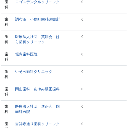
歯
ロゴスデンタルクリニック
0
科
歯
調布市 小島町歯科診療所
0
科
歯
医療法人社団 英翔会 は
0
科
ら歯科クリニック
歯
堀内歯科医院
0
科
歯
いそべ歯科クリニック
0
科
歯
岡山歯科・あゆみ矯正歯科
0
科
歯
医療法人社団 進正会 岡
0
科
歯科医院
歯
吉祥寺通り歯科クリニック
0