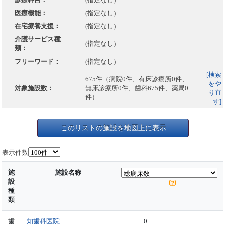
医療機能：
(指定なし)
在宅療養支援：
(指定なし)
介護サービス種
(指定なし)
類：
フリーワード：
(指定なし)
[検索
675件（病院0件、有床診療所0件、
をや
対象施設数：
無床診療所0件、歯科675件、薬局0
り直
件）
す]
このリストの施設を地図上に表示
表示件数
施
施設名称
設
種
類
歯
知歯科医院
0