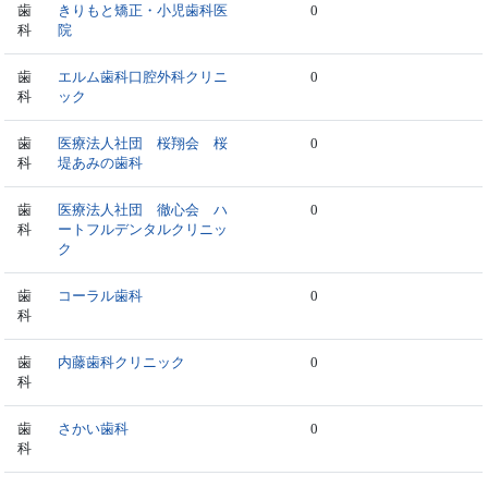
歯
きりもと矯正・小児歯科医
0
科
院
歯
エルム歯科口腔外科クリニ
0
科
ック
歯
医療法人社団 桜翔会 桜
0
科
堤あみの歯科
歯
医療法人社団 徹心会 ハ
0
科
ートフルデンタルクリニッ
ク
歯
コーラル歯科
0
科
歯
内藤歯科クリニック
0
科
歯
さかい歯科
0
科