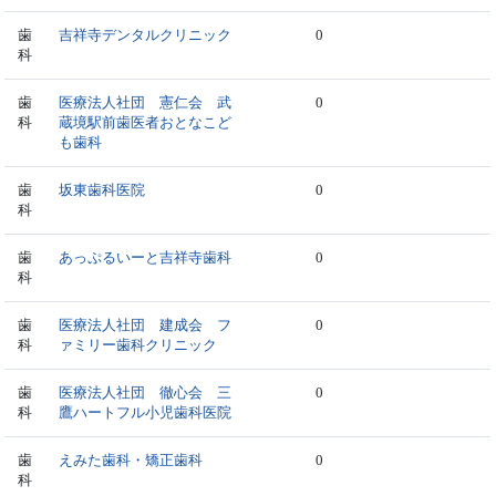
歯
吉祥寺デンタルクリニック
0
科
歯
医療法人社団 憲仁会 武
0
科
蔵境駅前歯医者おとなこど
も歯科
歯
坂東歯科医院
0
科
歯
あっぷるいーと吉祥寺歯科
0
科
歯
医療法人社団 建成会 フ
0
科
ァミリー歯科クリニック
歯
医療法人社団 徹心会 三
0
科
鷹ハートフル小児歯科医院
歯
えみた歯科・矯正歯科
0
科