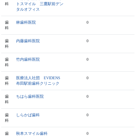
科
トスマイル 三鷹駅前デン
タルオフィス
歯
林歯科医院
0
科
歯
内藤歯科医院
0
科
歯
竹内歯科医院
0
科
歯
医療法人社団 EVIDENS
0
科
布田駅前歯科クリニック
歯
ちはら歯科医院
0
科
歯
しらかば歯科
0
科
歯
秋本スマイル歯科
0