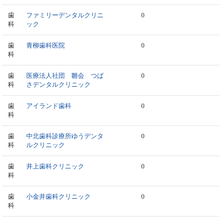
歯
ファミリーデンタルクリニ
0
科
ック
歯
青柳歯科医院
0
科
歯
医療法人社団 雛会 つば
0
科
さデンタルクリニック
歯
アイランド歯科
0
科
歯
中北歯科診療所ゆうデンタ
0
科
ルクリニック
歯
井上歯科クリニック
0
科
歯
小金井歯科クリニック
0
科