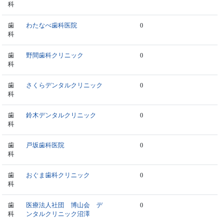
科
歯
わたなべ歯科医院
0
科
歯
野間歯科クリニック
0
科
歯
さくらデンタルクリニック
0
科
歯
鈴木デンタルクリニック
0
科
歯
戸坂歯科医院
0
科
歯
おぐま歯科クリニック
0
科
歯
医療法人社団 博山会 デ
0
科
ンタルクリニック沼澤