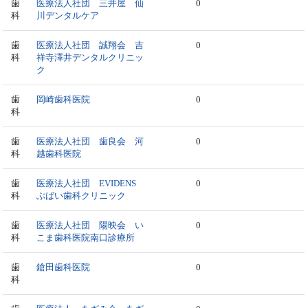
歯
医療法人社団 三井屋 仙
0
科
川デンタルケア
歯
医療法人社団 誠翔会 吉
0
科
祥寺澤井デンタルクリニッ
ク
歯
岡崎歯科医院
0
科
歯
医療法人社団 歯良会 河
0
科
越歯科医院
歯
医療法人社団 EVIDENS
0
科
ぶばい歯科クリニック
歯
医療法人社団 陽映会 い
0
科
こま歯科医院南口診療所
歯
鎗田歯科医院
0
科