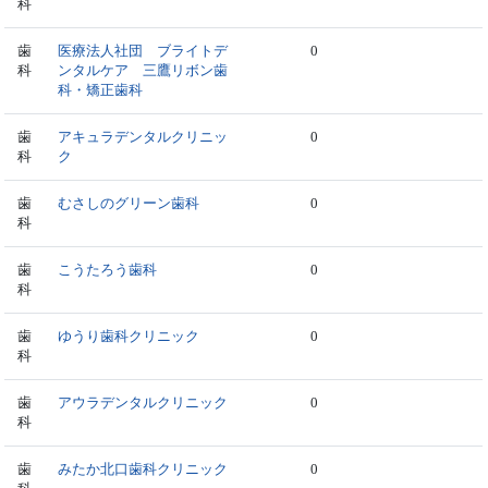
科
歯
医療法人社団 ブライトデ
0
科
ンタルケア 三鷹リボン歯
科・矯正歯科
歯
アキュラデンタルクリニッ
0
科
ク
歯
むさしのグリーン歯科
0
科
歯
こうたろう歯科
0
科
歯
ゆうり歯科クリニック
0
科
歯
アウラデンタルクリニック
0
科
歯
みたか北口歯科クリニック
0