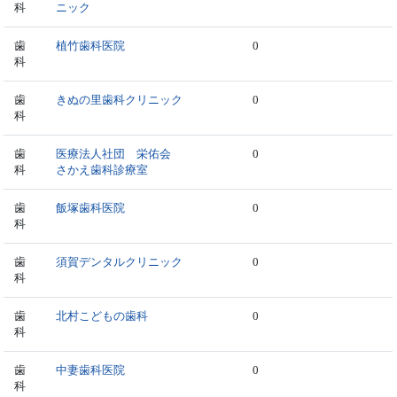
科
ニック
歯
植竹歯科医院
0
科
歯
きぬの里歯科クリニック
0
科
歯
医療法人社団 栄佑会
0
科
さかえ歯科診療室
歯
飯塚歯科医院
0
科
歯
須賀デンタルクリニック
0
科
歯
北村こどもの歯科
0
科
歯
中妻歯科医院
0
科