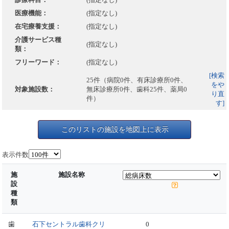
医療機能：
(指定なし)
在宅療養支援：
(指定なし)
介護サービス種
(指定なし)
類：
フリーワード：
(指定なし)
[検索
25件（病院0件、有床診療所0件、
をや
対象施設数：
無床診療所0件、歯科25件、薬局0
り直
件）
す]
このリストの施設を地図上に表示
表示件数
施
施設名称
設
種
類
歯
石下セントラル歯科クリ
0