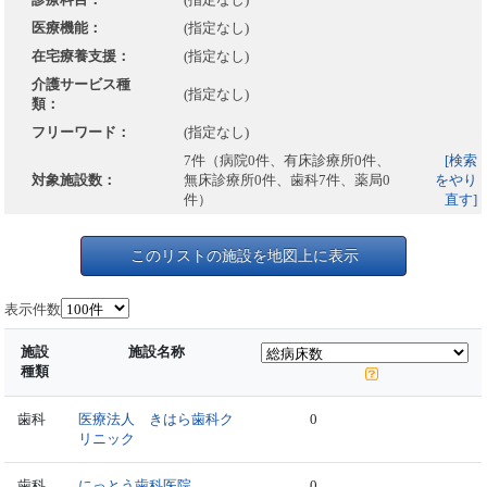
医療機能：
(指定なし)
在宅療養支援：
(指定なし)
介護サービス種
(指定なし)
類：
フリーワード：
(指定なし)
7件（病院0件、有床診療所0件、
[検索
対象施設数：
無床診療所0件、歯科7件、薬局0
をやり
件）
直す]
このリストの施設を地図上に表示
表示件数
施設
施設名称
種類
歯科
医療法人 きはら歯科ク
0
リニック
歯科
にっとう歯科医院
0