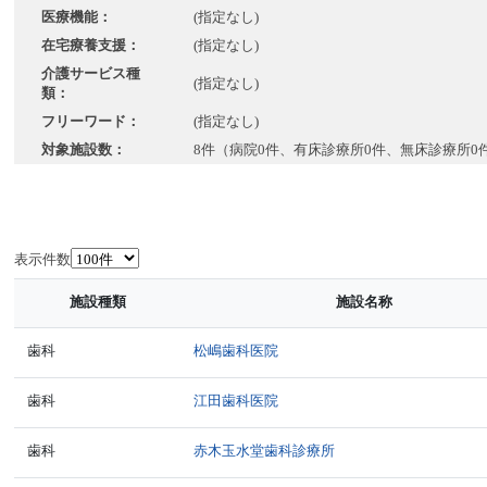
医療機能：
(指定なし)
在宅療養支援：
(指定なし)
介護サービス種
(指定なし)
類：
フリーワード：
(指定なし)
対象施設数：
8件（病院0件、有床診療所0件、無床診療所0
表示件数
施設種類
施設名称
歯科
松嶋歯科医院
歯科
江田歯科医院
歯科
赤木玉水堂歯科診療所