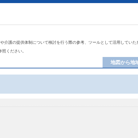
療や介護の提供体制について検討を行う際の参考、ツールとして活用していた
参照ください。
地図から地