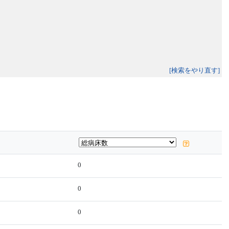
[検索をやり直す]
0
0
0