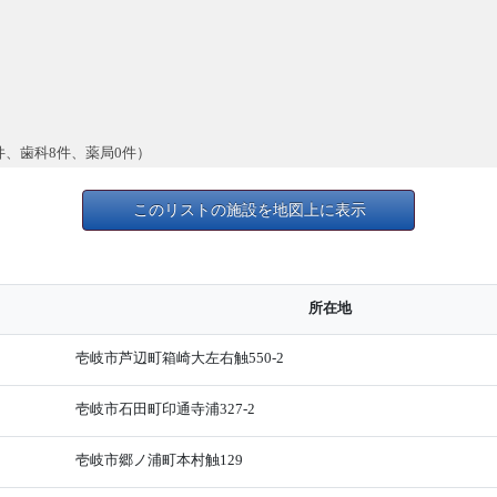
件、歯科8件、薬局0件）
このリストの施設を地図上に表示
所在地
壱岐市芦辺町箱崎大左右触550-2
壱岐市石田町印通寺浦327-2
壱岐市郷ノ浦町本村触129