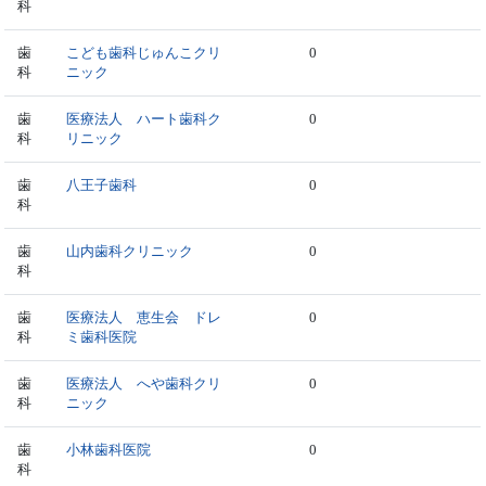
科
歯
こども歯科じゅんこクリ
0
科
ニック
歯
医療法人 ハート歯科ク
0
科
リニック
歯
八王子歯科
0
科
歯
山内歯科クリニック
0
科
歯
医療法人 恵生会 ドレ
0
科
ミ歯科医院
歯
医療法人 へや歯科クリ
0
科
ニック
歯
小林歯科医院
0
科