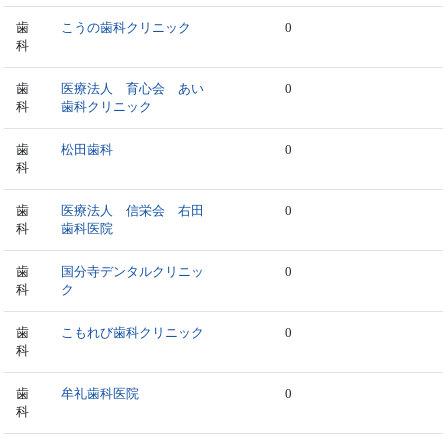
歯
こうの歯科クリニック
0
科
歯
医療法人 育心会 あい
0
科
歯科クリニック
歯
松田歯科
0
科
歯
医療法人 信栄会 右田
0
科
歯科医院
歯
国分寺デンタルクリニッ
0
科
ク
歯
こもれび歯科クリニック
0
科
歯
牟礼歯科医院
0
科