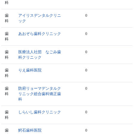
科
歯
アイリスデンタルクリニ
0
科
ック
歯
あおぞら歯科クリニック
0
科
歯
医療法人社団 なごみ歯
0
科
科クリニック
歯
りえ歯科医院
0
科
歯
防府リョーマデンタルク
0
科
リニック総合歯科矯正歯
科
歯
しらいし歯科クリニック
0
科
歯
鰐石歯科医院
0