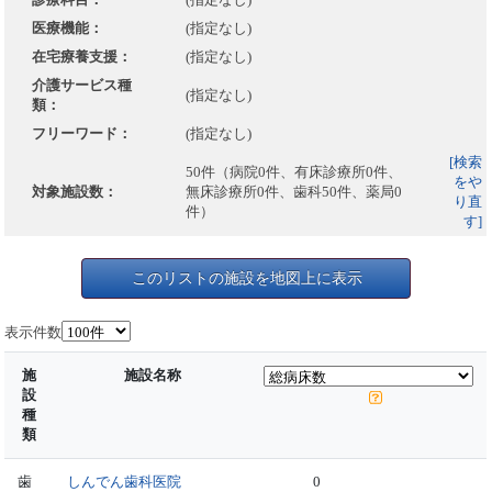
医療機能：
(指定なし)
在宅療養支援：
(指定なし)
介護サービス種
(指定なし)
類：
フリーワード：
(指定なし)
[検索
50件（病院0件、有床診療所0件、
をや
対象施設数：
無床診療所0件、歯科50件、薬局0
り直
件）
す]
このリストの施設を地図上に表示
表示件数
施
施設名称
設
種
類
歯
しんでん歯科医院
0