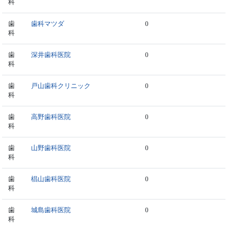
科
歯
歯科マツダ
0
科
歯
深井歯科医院
0
科
歯
戸山歯科クリニック
0
科
歯
高野歯科医院
0
科
歯
山野歯科医院
0
科
歯
椙山歯科医院
0
科
歯
城島歯科医院
0
科