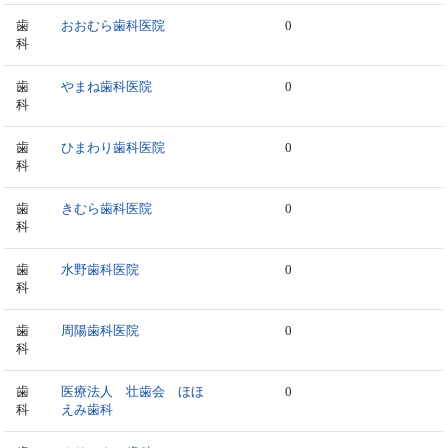
歯
おおむら歯科医院
0
科
歯
やまね歯科医院
0
科
歯
ひまわり歯科医院
0
科
歯
きむら歯科医院
0
科
歯
水野歯科医院
0
科
歯
周陽歯科医院
0
科
歯
医療法人 壮歯会 ほほ
0
科
えみ歯科