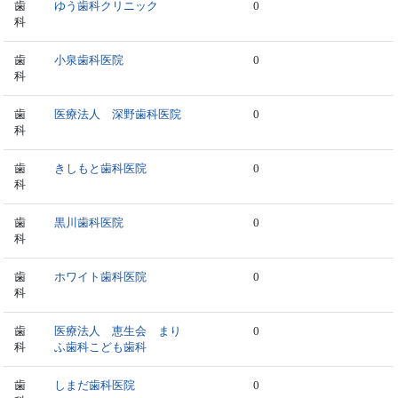
歯
ゆう歯科クリニック
0
科
歯
小泉歯科医院
0
科
歯
医療法人 深野歯科医院
0
科
歯
きしもと歯科医院
0
科
歯
黒川歯科医院
0
科
歯
ホワイト歯科医院
0
科
歯
医療法人 恵生会 まり
0
科
ふ歯科こども歯科
歯
しまだ歯科医院
0