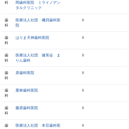
科
岡歯科医院 ミライノデン
タルクリニック
歯
医療法人社団 磯貝歯科医
0
科
院
歯
はりま天神歯科医院
0
科
歯
医療法人社団 健英会 ま
0
科
りん歯科
歯
原歯科医院
0
科
歯
栗林歯科医院
0
科
歯
藤原歯科医院
0
科
歯
医療法人社団 本荘歯科医
0