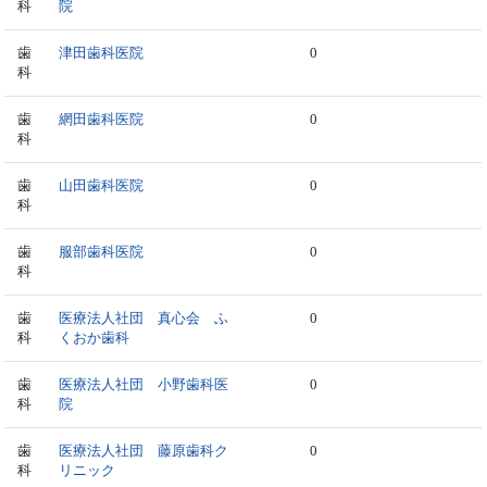
科
院
歯
津田歯科医院
0
科
歯
網田歯科医院
0
科
歯
山田歯科医院
0
科
歯
服部歯科医院
0
科
歯
医療法人社団 真心会 ふ
0
科
くおか歯科
歯
医療法人社団 小野歯科医
0
科
院
歯
医療法人社団 藤原歯科ク
0
科
リニック