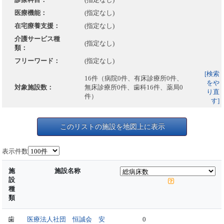
医療機能：
(指定なし)
在宅療養支援：
(指定なし)
介護サービス種
(指定なし)
類：
フリーワード：
(指定なし)
[検索
16件（病院0件、有床診療所0件、
をや
対象施設数：
無床診療所0件、歯科16件、薬局0
り直
件）
す]
このリストの施設を地図上に表示
表示件数
施
施設名称
設
種
類
歯
医療法人社団 恒誠会 安
0