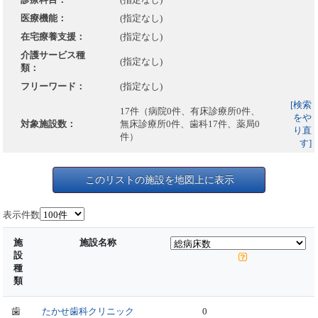
医療機能：
(指定なし)
在宅療養支援：
(指定なし)
介護サービス種
(指定なし)
類：
フリーワード：
(指定なし)
[検索
17件（病院0件、有床診療所0件、
をや
対象施設数：
無床診療所0件、歯科17件、薬局0
り直
件）
す]
このリストの施設を地図上に表示
表示件数
施
施設名称
設
種
類
歯
たかせ歯科クリニック
0