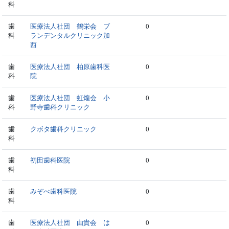
科
歯
医療法人社団 鶴栄会 ブ
0
科
ランデンタルクリニック加
西
歯
医療法人社団 柏原歯科医
0
科
院
歯
医療法人社団 虹煌会 小
0
科
野寺歯科クリニック
歯
クボタ歯科クリニック
0
科
歯
初田歯科医院
0
科
歯
みぞべ歯科医院
0
科
歯
医療法人社団 由貴会 は
0