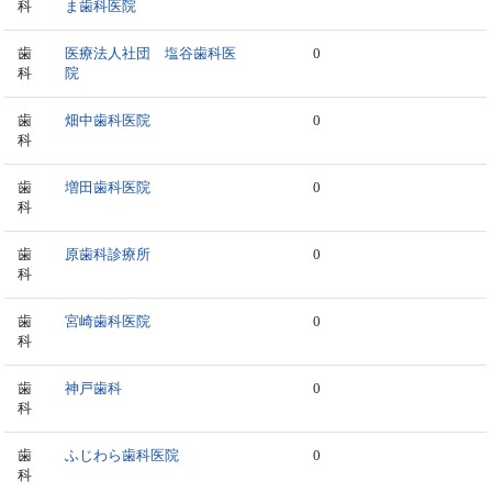
科
ま歯科医院
歯
医療法人社団 塩谷歯科医
0
科
院
歯
畑中歯科医院
0
科
歯
増田歯科医院
0
科
歯
原歯科診療所
0
科
歯
宮崎歯科医院
0
科
歯
神戸歯科
0
科
歯
ふじわら歯科医院
0
科