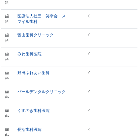
科
歯
医療法人社団 笑幸会 ス
0
科
マイル歯科
歯
曽山歯科クリニック
0
科
歯
みわ歯科医院
0
科
歯
野田ふれあい歯科
0
科
歯
パールデンタルクリニック
0
科
歯
くすのき歯科医院
0
科
歯
長沼歯科医院
0
科