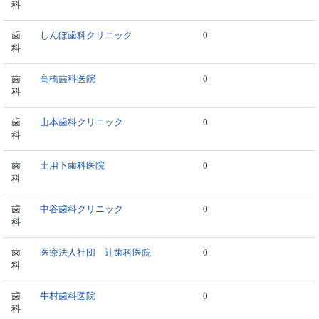
科
歯
しんぼ歯科クリニック
0
科
歯
高橋歯科医院
0
科
歯
山本歯科クリニック
0
科
歯
土用下歯科医院
0
科
歯
中谷歯科クリニック
0
科
歯
医療法人社団 辻歯科医院
0
科
歯
牛村歯科医院
0
科