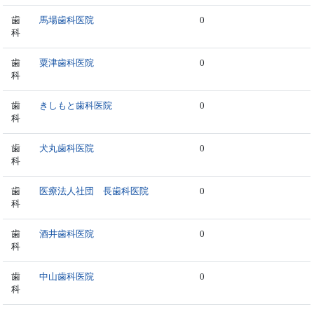
歯
馬場歯科医院
0
科
歯
粟津歯科医院
0
科
歯
きしもと歯科医院
0
科
歯
犬丸歯科医院
0
科
歯
医療法人社団 長歯科医院
0
科
歯
酒井歯科医院
0
科
歯
中山歯科医院
0
科