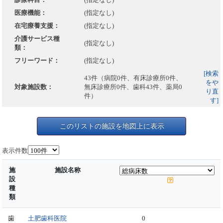
医療機能：
(指定なし)
在宅療養支援：
(指定なし)
介護サービス種
(指定なし)
類：
フリーワード：
(指定なし)
[検索
43件（病院0件、有床診療所0件、
をや
対象施設数：
無床診療所0件、歯科43件、薬局0
り直
件）
す]
このリストの施設を地図上に表示
表示件数
施
施設名称
設
種
類
歯
土肥歯科医院
0