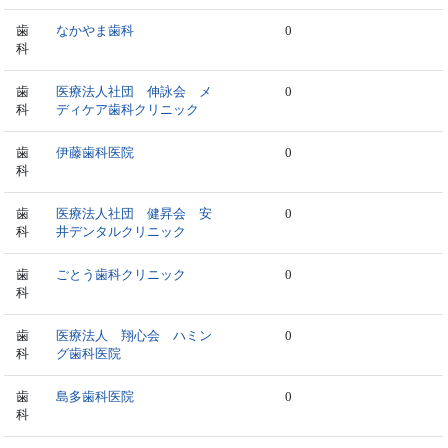
歯
なかやま歯科
0
科
歯
医療法人社団 伸詠会 メ
0
科
ディケア歯科クリニック
歯
伊藤歯科医院
0
科
歯
医療法人社団 健昇会 安
0
科
井デンタルクリニック
歯
ごとう歯科クリニック
0
科
歯
医療法人 翔心会 ハミン
0
科
グ歯科医院
歯
島多歯科医院
0
科