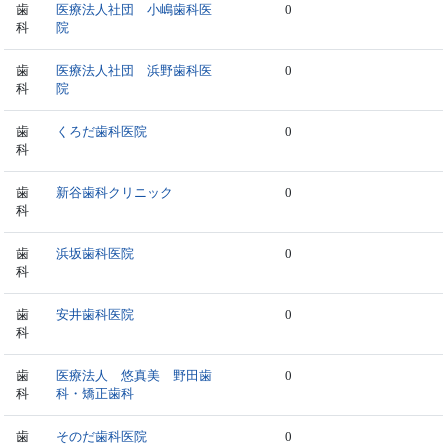
歯
医療法人社団 小嶋歯科医
0
科
院
歯
医療法人社団 浜野歯科医
0
科
院
歯
くろだ歯科医院
0
科
歯
新谷歯科クリニック
0
科
歯
浜坂歯科医院
0
科
歯
安井歯科医院
0
科
歯
医療法人 悠真美 野田歯
0
科
科・矯正歯科
歯
そのだ歯科医院
0