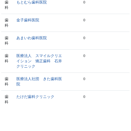
歯
もとむら歯科医院
0
科
歯
金子歯科医院
0
科
歯
あまいわ歯科医院
0
科
歯
医療法人 スマイルクリエ
0
科
イション 矯正歯科 石井
クリニック
歯
医療法人社団 きた歯科医
0
科
院
歯
たけだ歯科クリニック
0
科