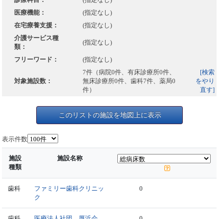
医療機能：
(指定なし)
在宅療養支援：
(指定なし)
介護サービス種
(指定なし)
類：
フリーワード：
(指定なし)
7件（病院0件、有床診療所0件、
[検索
対象施設数：
無床診療所0件、歯科7件、薬局0
をやり
件）
直す]
このリストの施設を地図上に表示
表示件数
施設
施設名称
種類
歯科
ファミリー歯科クリニッ
0
ク
歯科
医療法人社団 厚浜会
0