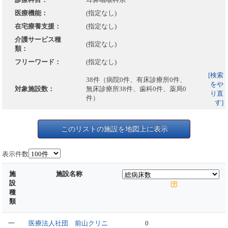
医療機能：
(指定なし)
在宅療養支援：
(指定なし)
介護サービス種
(指定なし)
類：
フリーワード：
(指定なし)
[検索
38件（病院0件、有床診療所0件、
をや
対象施設数：
無床診療所38件、歯科0件、薬局0
り直
件）
す]
このリストの施設を地図上に表示
表示件数
施
施設名称
設
種
類
一
医療法人社団 前山クリニ
0