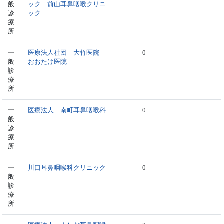
般
ック 前山耳鼻咽喉クリニ
診
ック
療
所
一
医療法人社団 大竹医院
0
般
おおたけ医院
診
療
所
一
医療法人 南町耳鼻咽喉科
0
般
診
療
所
一
川口耳鼻咽喉科クリニック
0
般
診
療
所