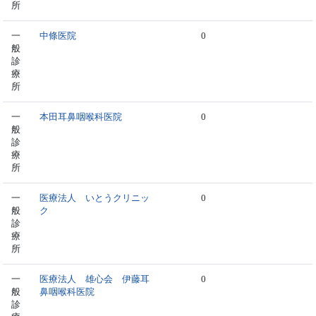
所
一
中條医院
0
般
診
療
所
一
本田耳鼻咽喉科医院
0
般
診
療
所
一
医療法人 いとうクリニッ
0
般
ク
診
療
所
一
医療法人 雄心会 伊藤耳
0
般
鼻咽喉科医院
診