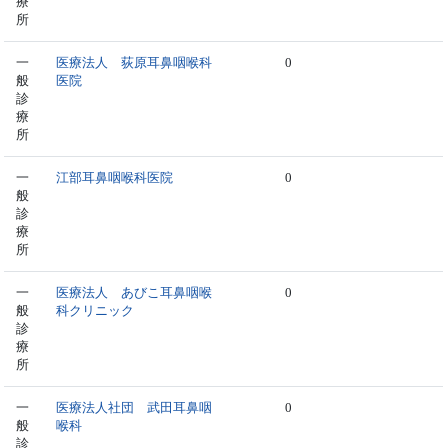
療
所
一
医療法人 荻原耳鼻咽喉科
0
般
医院
診
療
所
一
江部耳鼻咽喉科医院
0
般
診
療
所
一
医療法人 あびこ耳鼻咽喉
0
般
科クリニック
診
療
所
一
医療法人社団 武田耳鼻咽
0
般
喉科
診