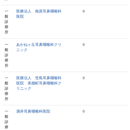
一
医療法人 南原耳鼻咽喉科
0
般
医院
診
療
所
一
あかねヶ丘耳鼻咽喉科クリ
0
般
ニック
診
療
所
一
医療法人 笠島耳鼻咽喉科
0
般
医院 美畑町耳鼻咽喉科ク
診
リニック
療
所
一
酒井耳鼻咽喉科医院
0
般
診
療