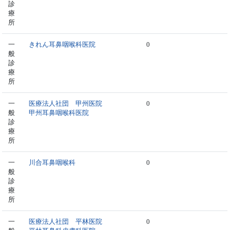
診
療
所
一
きれん耳鼻咽喉科医院
0
般
診
療
所
一
医療法人社団 甲州医院
0
般
甲州耳鼻咽喉科医院
診
療
所
一
川合耳鼻咽喉科
0
般
診
療
所
一
医療法人社団 平林医院
0