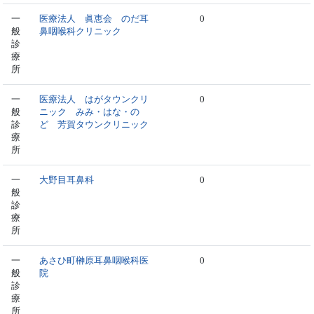
一
医療法人 眞恵会 のだ耳
0
般
鼻咽喉科クリニック
診
療
所
一
医療法人 はがタウンクリ
0
般
ニック みみ・はな・の
診
ど 芳賀タウンクリニック
療
所
一
大野目耳鼻科
0
般
診
療
所
一
あさひ町榊原耳鼻咽喉科医
0
般
院
診
療
所