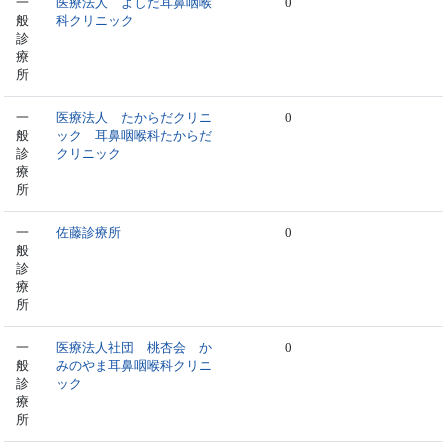
一
医療法人 よしだ耳鼻咽喉
0
般
科クリニック
診
療
所
一
医療法人 たからだクリニ
0
般
ック 耳鼻咽喉科たからだ
診
クリニック
療
所
一
佐藤診療所
0
般
診
療
所
一
医療法人社団 桃杏会 か
0
般
みのやま耳鼻咽喉科クリニ
診
ック
療
所