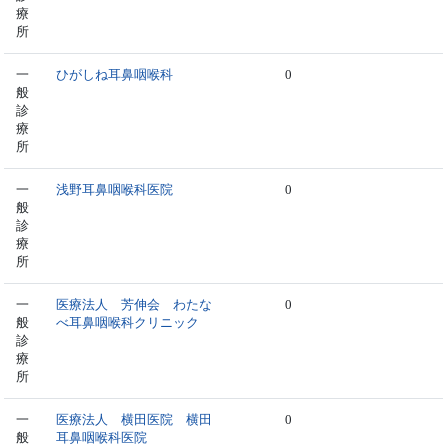
療
所
一
ひがしね耳鼻咽喉科
0
般
診
療
所
一
浅野耳鼻咽喉科医院
0
般
診
療
所
一
医療法人 芳伸会 わたな
0
般
べ耳鼻咽喉科クリニック
診
療
所
一
医療法人 横田医院 横田
0
般
耳鼻咽喉科医院