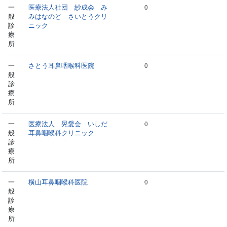
一
医療法人社団 紗成会 み
0
般
みはなのど さいとうクリ
診
ニック
療
所
一
さとう耳鼻咽喉科医院
0
般
診
療
所
一
医療法人 晃愛会 いしだ
0
般
耳鼻咽喉科クリニック
診
療
所
一
横山耳鼻咽喉科医院
0
般
診
療
所