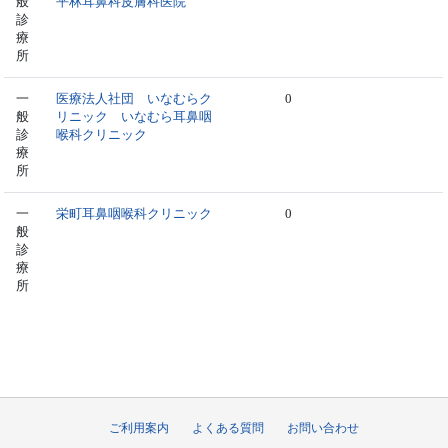
般
平林耳鼻科皮膚科医院
診
療
所
一
医療法人社団 いなむらク
0
般
リニック いなむら耳鼻咽
診
喉科クリニック
療
所
一
栄町耳鼻咽喉科クリニック
0
般
診
療
所
ご利用案内
よくある質問
お問い合わせ