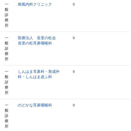
一
南風内科クリニック
0
般
診
療
所
一
医療法人 首里の杜会
0
般
首里の杜耳鼻咽喉科
診
療
所
一
しんはま耳鼻科・形成外
0
般
科・しんはま皮ふ科
診
療
所
一
のどかな耳鼻咽喉科
0
般
診
療
所