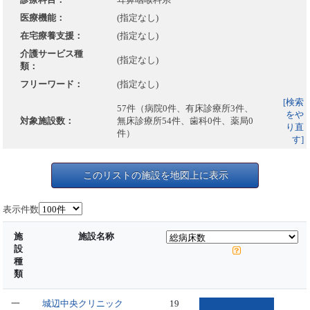
医療機能：
(指定なし)
在宅療養支援：
(指定なし)
介護サービス種
(指定なし)
類：
フリーワード：
(指定なし)
[検索
57件（病院0件、有床診療所3件、
をや
対象施設数：
無床診療所54件、歯科0件、薬局0
り直
件）
す]
このリストの施設を地図上に表示
表示件数
施
施設名称
設
種
類
一
城辺中央クリニック
19