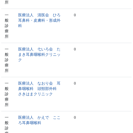
所
一
医療法人 清医会 ひろ
0
般
耳鼻科・皮膚科・形成外
診
科
療
所
一
医療法人 七いろ会 た
0
般
まき耳鼻咽喉科クリニッ
診
ク
療
所
一
医療法人 なおり会 耳
0
般
鼻咽喉科 頭頸部外科
診
さきはまクリニック
療
所
一
医療法人 かえで ここ
0
般
ろ耳鼻咽喉科
診