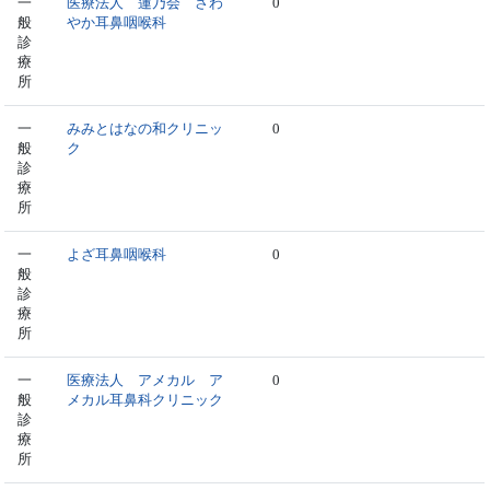
一
医療法人 蓮乃会 さわ
0
般
やか耳鼻咽喉科
診
療
所
一
みみとはなの和クリニッ
0
般
ク
診
療
所
一
よざ耳鼻咽喉科
0
般
診
療
所
一
医療法人 アメカル ア
0
般
メカル耳鼻科クリニック
診
療
所