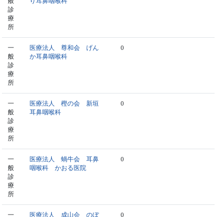
般
り耳鼻咽喉科
診
療
所
一
医療法人 尊和会 げん
0
般
か耳鼻咽喉科
診
療
所
一
医療法人 樫の会 新垣
0
般
耳鼻咽喉科
診
療
所
一
医療法人 蝸牛会 耳鼻
0
般
咽喉科 かおる医院
診
療
所
一
医療法人 成山会 のぼ
0