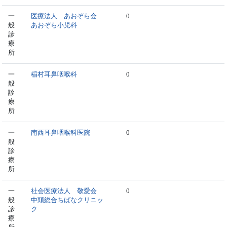
一
医療法人 あおぞら会
0
般
あおぞら小児科
診
療
所
一
稲村耳鼻咽喉科
0
般
診
療
所
一
南西耳鼻咽喉科医院
0
般
診
療
所
一
社会医療法人 敬愛会
0
般
中頭総合ちばなクリニッ
診
ク
療