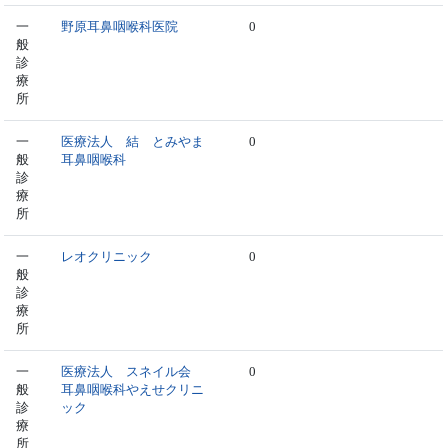
一
野原耳鼻咽喉科医院
0
般
診
療
所
一
医療法人 結 とみやま
0
般
耳鼻咽喉科
診
療
所
一
レオクリニック
0
般
診
療
所
一
医療法人 スネイル会
0
般
耳鼻咽喉科やえせクリニ
診
ック
療
所