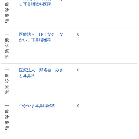
般
る耳鼻咽喉科医院
診
療
所
一
医療法人 ゆうな会 な
0
般
かいま耳鼻咽喉科
診
療
所
一
医療法人 邦裕会 みさ
0
般
と耳鼻科
診
療
所
一
つかやま耳鼻咽喉科
0
般
診
療
所