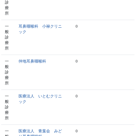
診
療
所
一
耳鼻咽喉科 小禄クリニ
0
般
ック
診
療
所
一
仲地耳鼻咽喉科
0
般
診
療
所
一
医療法人 いとむクリニ
0
般
ック
診
療
所
一
医療法人 青葉会 みど
0