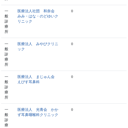
一
医療法人社団 和奈会
0
般
みみ・はな・のどゆいク
診
リニック
療
所
一
医療法人 みやびクリニ
0
般
ック
診
療
所
一
医療法人 まじゅん会
0
般
えびす耳鼻科
診
療
所
一
医療法人 光青会 かか
0
般
ず耳鼻咽喉科クリニック
診
療