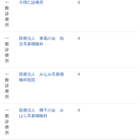
一
今帰仁診療所
0
般
診
療
所
一
医療法人 東風の会 知
0
般
念耳鼻咽喉科
診
療
所
一
医療法人 みなみ耳鼻咽
0
般
喉科医院
診
療
所
一
医療法人 椰子の会 み
0
般
はら耳鼻咽喉科
診
療
所