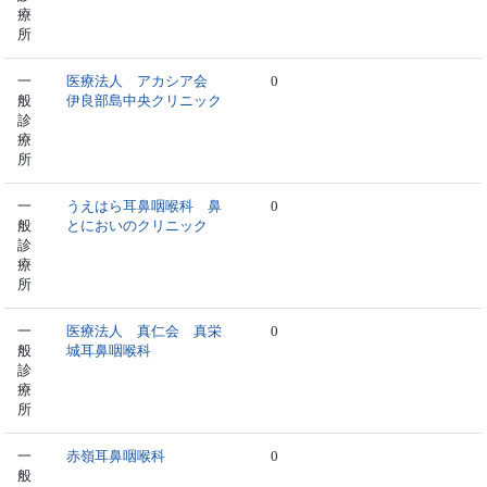
療
所
一
医療法人 アカシア会
0
般
伊良部島中央クリニック
診
療
所
一
うえはら耳鼻咽喉科 鼻
0
般
とにおいのクリニック
診
療
所
一
医療法人 真仁会 真栄
0
般
城耳鼻咽喉科
診
療
所
一
赤嶺耳鼻咽喉科
0
般