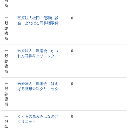
療
所
一
医療法人社団 翔和仁誠
0
般
会 よなばる耳鼻咽喉科
診
療
所
一
医療法人 颯陽会 かつ
0
般
れん耳鼻科クリニック
診
療
所
一
医療法人 颯陽会 はえ
0
般
ばる整形外科クリニック
診
療
所
一
くくるの森みみはなのど
0
般
クリニック
診