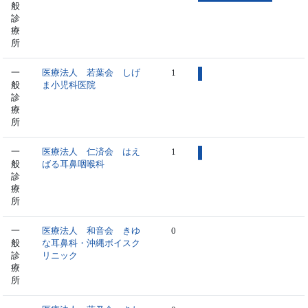
般
診
療
所
一
医療法人 若葉会 しげ
1
般
ま小児科医院
診
療
所
一
医療法人 仁済会 はえ
1
般
ばる耳鼻咽喉科
診
療
所
一
医療法人 和音会 きゆ
0
般
な耳鼻科・沖縄ボイスク
診
リニック
療
所