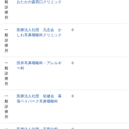
般
おたかの森西口クリニック
診
療
所
一
医療法人社団 元志会 か
0
般
しわ耳鼻咽喉科クリニック
診
療
所
一
田井耳鼻咽喉科・アレルギ
0
般
ー科
診
療
所
一
医療法人社団 佑健会 幕
0
般
張ベイパーク耳鼻咽喉科
診
療
所