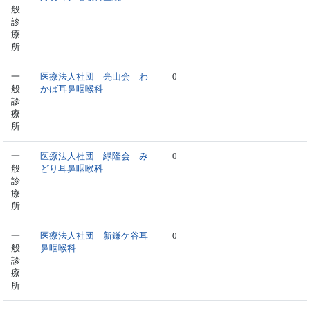
般
診
療
所
一
医療法人社団 亮山会 わ
0
般
かば耳鼻咽喉科
診
療
所
一
医療法人社団 緑隆会 み
0
般
どり耳鼻咽喉科
診
療
所
一
医療法人社団 新鎌ケ谷耳
0
般
鼻咽喉科
診
療
所