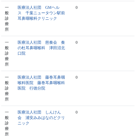
一
医療法人社団 GMヘル
0
般
ス 千葉ニュータウン駅前
診
耳鼻咽喉科クリニック
療
所
一
医療法人社団 慈奏会 奏
0
般
の杜耳鼻咽喉科 津田沼北
診
口院
療
所
一
医療法人社団 藤巻耳鼻咽
0
般
喉科医院 藤巻耳鼻咽喉科
診
医院 行徳分院
療
所
一
医療法人社団 しんけん
0
般
会 浦安みみはなのどクリ
診
ニック
療
所