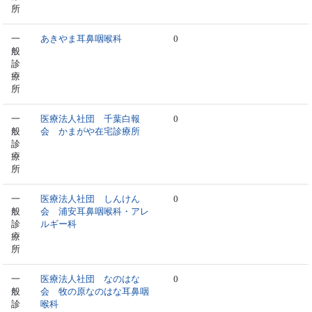
所
一
あきやま耳鼻咽喉科
0
般
診
療
所
一
医療法人社団 千葉白報
0
般
会 かまがや在宅診療所
診
療
所
一
医療法人社団 しんけん
0
般
会 浦安耳鼻咽喉科・アレ
診
ルギー科
療
所
一
医療法人社団 なのはな
0
般
会 牧の原なのはな耳鼻咽
診
喉科