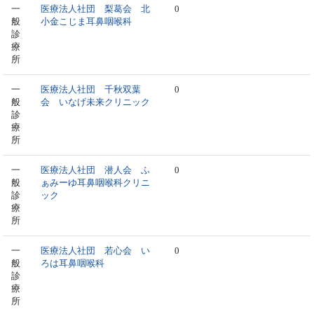
一
医療法人社団 梨葛会 北
0
般
小金こじま耳鼻咽喉科
診
療
所
一
医療法人社団 千秋双葉
0
般
会 いなげ未来クリニック
診
療
所
一
医療法人社団 潜人会 ふ
0
般
ぁみーゆ耳鼻咽喉科クリニ
診
ック
療
所
一
医療法人社団 若心会 い
0
般
ろは耳鼻咽喉科
診
療
所