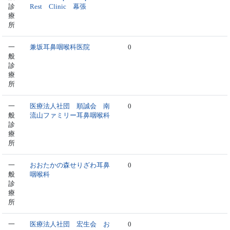
診
Rest Clinic 幕張
療
所
一
兼坂耳鼻咽喉科医院
0
般
診
療
所
一
医療法人社団 順誠会 南
0
般
流山ファミリー耳鼻咽喉科
診
療
所
一
おおたかの森せりざわ耳鼻
0
般
咽喉科
診
療
所
一
医療法人社団 宏生会 お
0