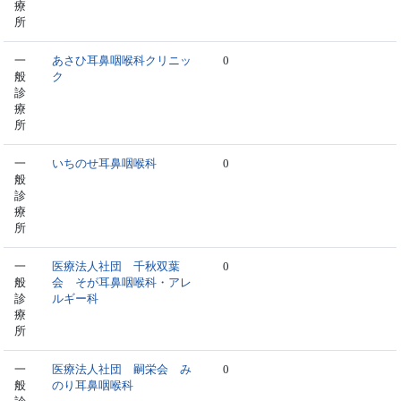
療
所
一
あさひ耳鼻咽喉科クリニッ
0
般
ク
診
療
所
一
いちのせ耳鼻咽喉科
0
般
診
療
所
一
医療法人社団 千秋双葉
0
般
会 そが耳鼻咽喉科・アレ
診
ルギー科
療
所
一
医療法人社団 嗣栄会 み
0
般
のり耳鼻咽喉科