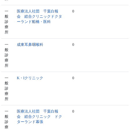
一
医療法人社団 千葉白報
0
般
会 総合クリニックドクタ
診
ーランド船橋・医科
療
所
一
成東耳鼻咽喉科
0
般
診
療
所
一
K・Iクリニック
0
般
診
療
所
一
医療法人社団 千葉白報
0
般
会 総合クリニック ドク
診
ターランド幕張
療