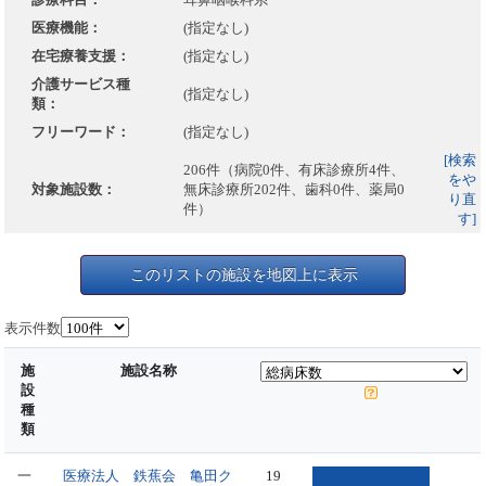
医療機能：
(指定なし)
在宅療養支援：
(指定なし)
介護サービス種
(指定なし)
類：
フリーワード：
(指定なし)
[検索
206件（病院0件、有床診療所4件、
をや
対象施設数：
無床診療所202件、歯科0件、薬局0
り直
件）
す]
このリストの施設を地図上に表示
表示件数
施
施設名称
設
種
類
一
医療法人 鉄蕉会 亀田ク
19