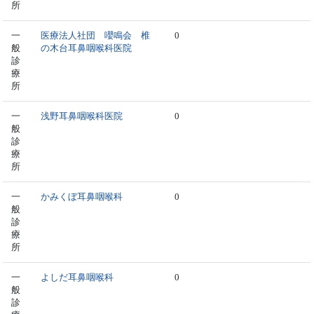
所
一
医療法人社団 嚶鳴会 椎
0
般
の木台耳鼻咽喉科医院
診
療
所
一
浅野耳鼻咽喉科医院
0
般
診
療
所
一
かみくぼ耳鼻咽喉科
0
般
診
療
所
一
よしだ耳鼻咽喉科
0
般
診