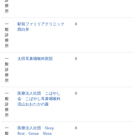
診
療
所
一
駅前ファミリアクリニック
0
般
西白井
診
療
所
一
太田耳鼻咽喉科医院
0
般
診
療
所
一
医療法人社団 こばやし
0
般
会 こばやし耳鼻咽喉科
診
流山おおたかの森
療
所
一
医療法人社団 Sleep
0
般
Rest Group Sleep