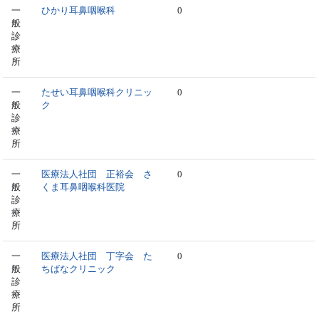
一
ひかり耳鼻咽喉科
0
般
診
療
所
一
たせい耳鼻咽喉科クリニッ
0
般
ク
診
療
所
一
医療法人社団 正裕会 さ
0
般
くま耳鼻咽喉科医院
診
療
所
一
医療法人社団 丁字会 た
0
般
ちばなクリニック
診
療
所