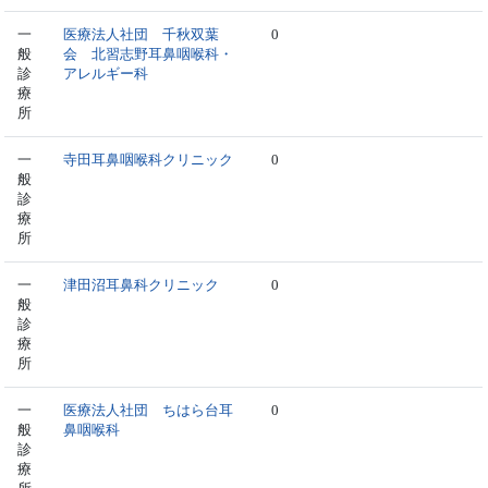
一
医療法人社団 千秋双葉
0
般
会 北習志野耳鼻咽喉科・
診
アレルギー科
療
所
一
寺田耳鼻咽喉科クリニック
0
般
診
療
所
一
津田沼耳鼻科クリニック
0
般
診
療
所
一
医療法人社団 ちはら台耳
0
般
鼻咽喉科
診
療