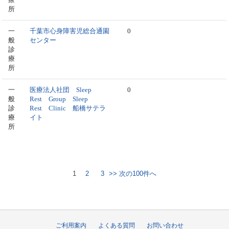
所
一
千葉市心身障害児総合通園
0
般
センター
診
療
所
一
医療法人社団 Sleep
0
般
Rest Group Sleep
診
Rest Clinic 船橋サテラ
療
イト
所
1
2
3
>> 次の100件へ
ご利用案内
よくある質問
お問い合わせ