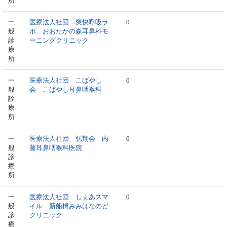
所
一
医療法人社団 爽快呼吸ラ
0
般
ボ おおたかの森耳鼻科モ
診
ーニングクリニック
療
所
一
医療法人社団 こばやし
0
般
会 こばやし耳鼻咽喉科
診
療
所
一
医療法人社団 弘翔会 内
0
般
藤耳鼻咽喉科医院
診
療
所
一
医療法人社団 しぇあスマ
0
般
イル 新船橋みみはなのど
診
クリニック
療