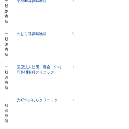
一
小松崎耳鼻咽喉科
0
般
診
療
所
一
のむら耳鼻咽喉科
0
般
診
療
所
一
医療法人社団 響会 中村
0
般
耳鼻咽喉科クリニック
診
療
所
一
光町すがわらクリニック
0
般
診
療
所