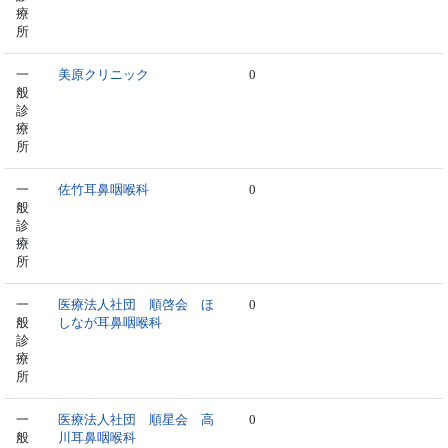
療
所
一
美原クリニック
0
般
診
療
所
一
佐竹耳鼻咽喉科
0
般
診
療
所
一
医療法人社団 順啓会 ほ
0
般
しなが耳鼻咽喉科
診
療
所
一
医療法人社団 順星会 高
0
般
川耳鼻咽喉科