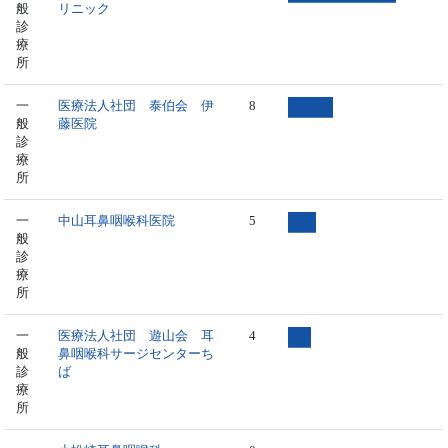
般
リニック
診
療
所
一
医療法人社団 泰伯会 伊
8
般
藤医院
診
療
所
一
中山耳鼻咽喉科医院
5
般
診
療
所
一
医療法人社団 遊山会 耳
4
般
鼻咽喉科サージセンターち
診
ば
療
所