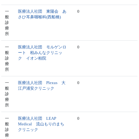
一
医療法人社団 東陽会 あ
0
般
さひ耳鼻咽喉科(西船橋)
診
療
所
一
医療法人社団 モルゲンロ
0
般
ート 柏みんなクリニッ
診
ク イオン柏院
療
所
一
医療法人社団 Plexus 大
0
般
江戸浦安クリニック
診
療
所
一
医療法人社団 LEAP
0
般
Medical 流山もりのまち
診
クリニック
療