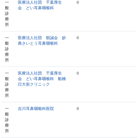
一
医療法人社団 千葉厚生
0
般
会 どい耳鼻咽喉科
診
療
所
一
医療法人社団 順誠会 妙
0
般
典さいとう耳鼻咽喉科
診
療
所
一
医療法人社団 千葉厚生
0
般
会 どい耳鼻咽喉科 船橋
診
日大前クリニック
療
所
一
吉川耳鼻咽喉科医院
0
般
診
療
所