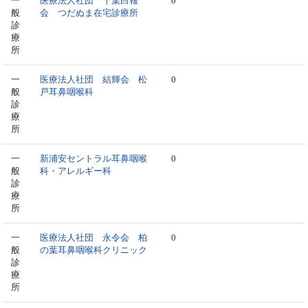
一
医療法人社団 千葉白報
0
般
会 つだぬま在宅診療所
診
療
所
一
医療法人社団 結輝会 松
0
般
戸耳鼻咽喉科
診
療
所
一
新浦安セントラル耳鼻咽喉
0
般
科・アレルギー科
診
療
所
一
医療法人社団 永令会 柏
0
般
の葉耳鼻咽喉科クリニック
診
療
所