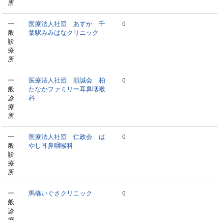
所
一
医療法人社団 あすか 千
0
般
葉駅みみはなクリニック
診
療
所
一
医療法人社団 順誠会 柏
0
般
たなかファミリー耳鼻咽喉
診
科
療
所
一
医療法人社団 仁政会 は
0
般
やし耳鼻咽喉科
診
療
所
一
馬橋いぐさクリニック
0
般
診
療