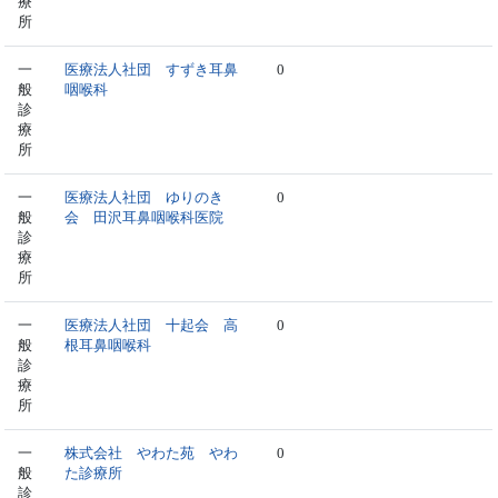
療
所
一
医療法人社団 すずき耳鼻
0
般
咽喉科
診
療
所
一
医療法人社団 ゆりのき
0
般
会 田沢耳鼻咽喉科医院
診
療
所
一
医療法人社団 十起会 高
0
般
根耳鼻咽喉科
診
療
所
一
株式会社 やわた苑 やわ
0
般
た診療所
診