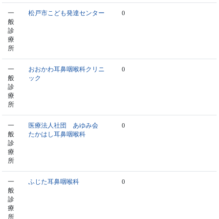
一
松戸市こども発達センター
0
般
診
療
所
一
おおかわ耳鼻咽喉科クリニ
0
般
ック
診
療
所
一
医療法人社団 あゆみ会
0
般
たかはし耳鼻咽喉科
診
療
所
一
ふじた耳鼻咽喉科
0
般
診
療
所