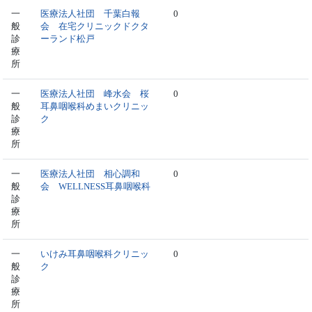
一
医療法人社団 千葉白報
0
般
会 在宅クリニックドクタ
診
ーランド松戸
療
所
一
医療法人社団 峰水会 桜
0
般
耳鼻咽喉科めまいクリニッ
診
ク
療
所
一
医療法人社団 相心調和
0
般
会 WELLNESS耳鼻咽喉科
診
療
所
一
いけみ耳鼻咽喉科クリニッ
0
般
ク
診
療
所