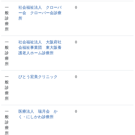
一
社会福祉法人 クローバ
0
般
ー会 クローバー会診療
診
所
療
所
一
社会福祉法人 大阪府社
0
般
会福祉事業団 東大阪養
診
護老人ホーム診療所
療
所
一
びとう宏美クリニック
0
般
診
療
所
一
医療法人 瑞月会 か
0
般
く・にしかわ診療所
診
療
所