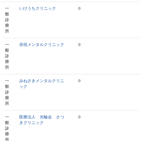
一
いけうちクリニック
0
般
診
療
所
一
赤垣メンタルクリニック
0
般
診
療
所
一
みねさきメンタルクリニ
0
般
ック
診
療
所
一
医療法人 光輪会 さつ
0
般
きクリニック
診
療
所