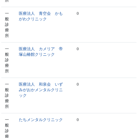
所
一
医療法人 青空会 かも
0
般
がわクリニック
診
療
所
一
医療法人 カメリア 帝
0
般
塚山椿館クリニック
診
療
所
一
医療法人 和泉会 いず
0
般
みがおかメンタルクリニ
診
ック
療
所
一
たちメンタルクリニック
0
般
診
療