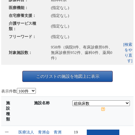
医療機能：
(指定なし)
在宅療養支援：
(指定なし)
介護サービス種
(指定なし)
類：
フリーワード：
(指定なし)
[検索
958件（病院0件、有床診療所6件、
をや
対象施設数：
無床診療所952件、歯科0件、薬局0
り直
件）
す]
このリストの施設を地図上に表示
表示件数
施
施設名称
設
種
類
一
医療法人 青洲会 青洲
19