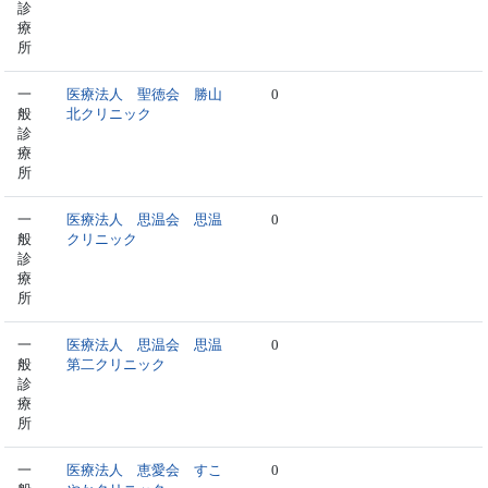
診
療
所
一
医療法人 聖徳会 勝山
0
般
北クリニック
診
療
所
一
医療法人 思温会 思温
0
般
クリニック
診
療
所
一
医療法人 思温会 思温
0
般
第二クリニック
診
療
所
一
医療法人 恵愛会 すこ
0