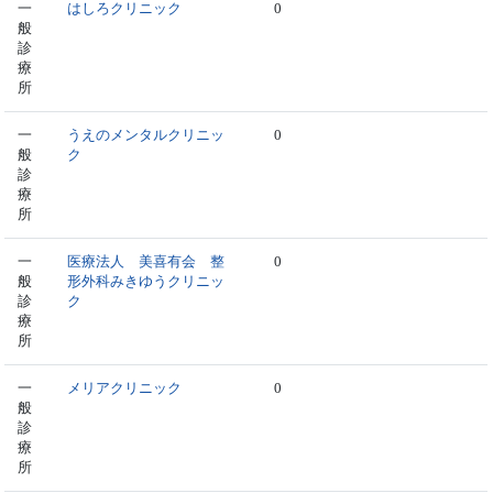
一
はしろクリニック
0
般
診
療
所
一
うえのメンタルクリニッ
0
般
ク
診
療
所
一
医療法人 美喜有会 整
0
般
形外科みきゆうクリニッ
診
ク
療
所
一
メリアクリニック
0
般
診
療
所