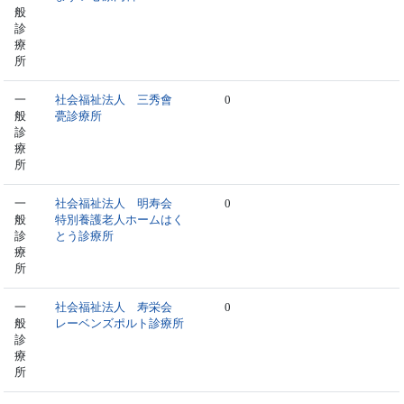
般
診
療
所
一
社会福祉法人 三秀會
0
般
甍診療所
診
療
所
一
社会福祉法人 明寿会
0
般
特別養護老人ホームはく
診
とう診療所
療
所
一
社会福祉法人 寿栄会
0
般
レーベンズポルト診療所
診
療
所