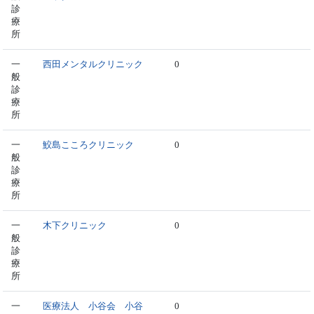
診
療
所
一
西田メンタルクリニック
0
般
診
療
所
一
鮫島こころクリニック
0
般
診
療
所
一
木下クリニック
0
般
診
療
所
一
医療法人 小谷会 小谷
0