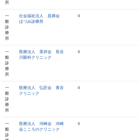
所
一
社会福祉法人 昌壽会
0
般
ほづみ診療所
診
療
所
一
医療法人 英祥会 長谷
0
般
川眼科クリニック
診
療
所
一
医療法人 弘匠会 青谷
0
般
クリニック
診
療
所
一
医療法人 河崎会 河崎
0
般
会こころのクリニック
診