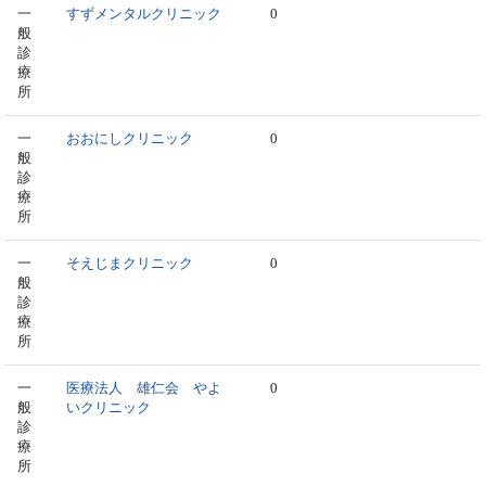
一
すずメンタルクリニック
0
般
診
療
所
一
おおにしクリニック
0
般
診
療
所
一
そえじまクリニック
0
般
診
療
所
一
医療法人 雄仁会 やよ
0
般
いクリニック
診
療
所