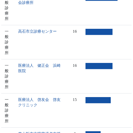
般
会診療所
診
療
所
一
高石市立診療センター
16
般
診
療
所
一
医療法人 健正会 浜崎
16
般
医院
診
療
所
一
医療法人 啓友会 啓友
15
般
クリニック
診
療
所