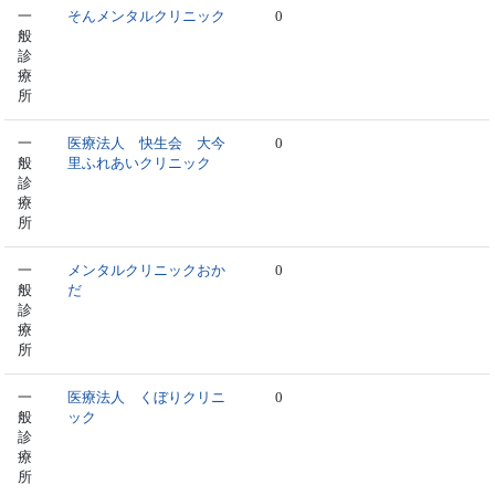
一
そんメンタルクリニック
0
般
診
療
所
一
医療法人 快生会 大今
0
般
里ふれあいクリニック
診
療
所
一
メンタルクリニックおか
0
般
だ
診
療
所
一
医療法人 くぼりクリニ
0
般
ック
診
療
所