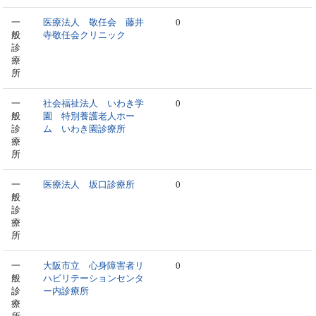
一
医療法人 敬任会 藤井
0
般
寺敬任会クリニック
診
療
所
一
社会福祉法人 いわき学
0
般
園 特別養護老人ホー
診
ム いわき園診療所
療
所
一
医療法人 坂口診療所
0
般
診
療
所
一
大阪市立 心身障害者リ
0
般
ハビリテーションセンタ
診
ー内診療所
療