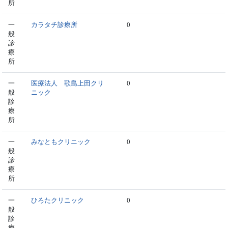
所
一
カラタチ診療所
0
般
診
療
所
一
医療法人 歌島上田クリ
0
般
ニック
診
療
所
一
みなともクリニック
0
般
診
療
所
一
ひろたクリニック
0
般
診
療