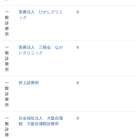
一
医療法人 ひがしクリニ
0
般
ック
診
療
所
一
医療法人 三晴会 なが
0
般
いクリニック
診
療
所
一
村上診療所
0
般
診
療
所
一
社会福祉法人 大阪自彊
0
般
館 大阪自彊館診療所
診
療