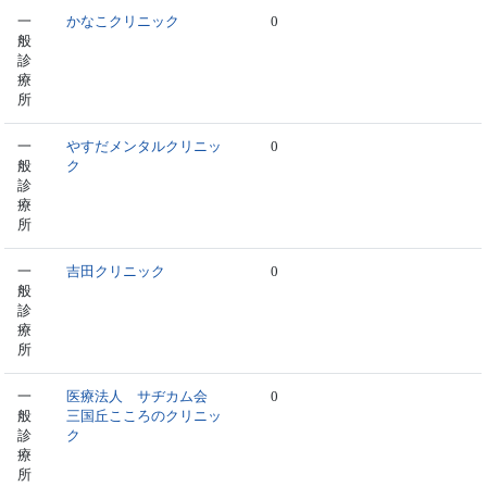
一
かなこクリニック
0
般
診
療
所
一
やすだメンタルクリニッ
0
般
ク
診
療
所
一
吉田クリニック
0
般
診
療
所
一
医療法人 サヂカム会
0
般
三国丘こころのクリニッ
診
ク
療
所