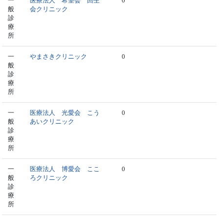
一
医療法人 希望会 回生
0
般
会クリニック
診
療
所
一
やまさきクリニック
0
般
診
療
所
一
医療法人 光愛会 こう
0
般
あいクリニック
診
療
所
一
医療法人 博愛会 ここ
0
般
ろクリニック
診
療
所