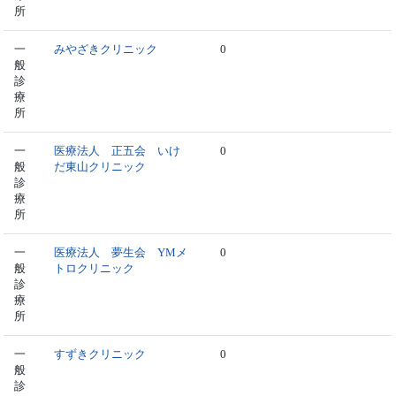
所
一
みやざきクリニック
0
般
診
療
所
一
医療法人 正五会 いけ
0
般
だ東山クリニック
診
療
所
一
医療法人 夢生会 YMメ
0
般
トロクリニック
診
療
所
一
すずきクリニック
0
般
診