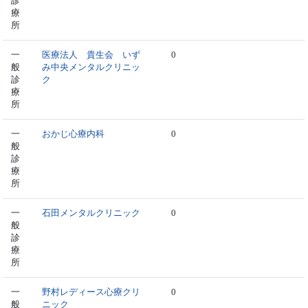
診
療
所
一
医療法人 貴生会 いず
0
般
み中央メンタルクリニッ
診
ク
療
所
一
おかじ心療内科
0
般
診
療
所
一
石田メンタルクリニック
0
般
診
療
所
一
野村レディース心療クリ
0
般
ニック