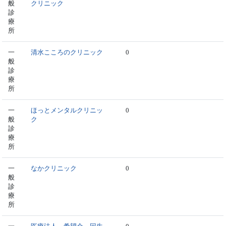
般
クリニック
診
療
所
一
清水こころのクリニック
0
般
診
療
所
一
ほっとメンタルクリニッ
0
般
ク
診
療
所
一
なかクリニック
0
般
診
療
所