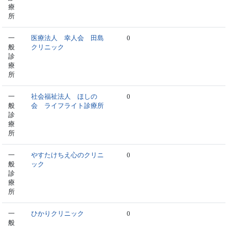
療
所
一
医療法人 幸人会 田島
0
般
クリニック
診
療
所
一
社会福祉法人 ほしの
0
般
会 ライフライト診療所
診
療
所
一
やすたけちえ心のクリニ
0
般
ック
診
療
所
一
ひかりクリニック
0
般