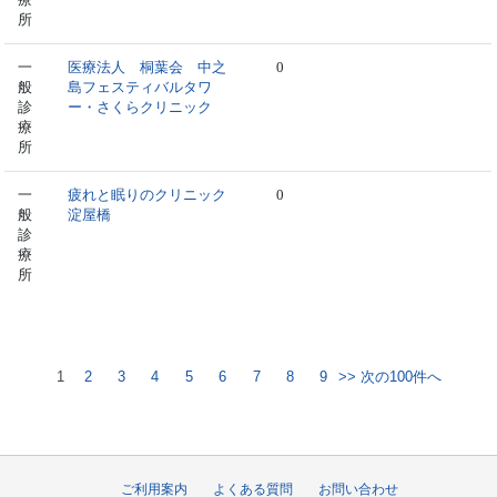
所
一
医療法人 桐葉会 中之
0
般
島フェスティバルタワ
診
ー・さくらクリニック
療
所
一
疲れと眠りのクリニック
0
般
淀屋橋
診
療
所
1
2
3
4
5
6
7
8
9
>> 次の100件へ
ご利用案内
よくある質問
お問い合わせ