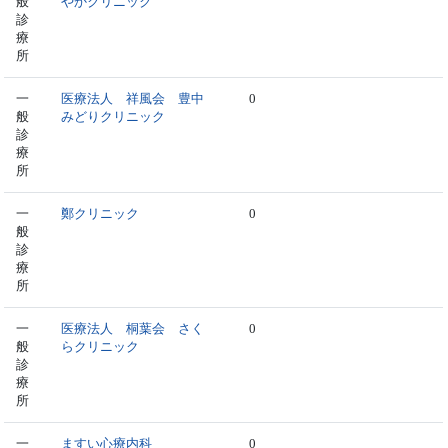
般
やかクリニック
診
療
所
一
医療法人 祥風会 豊中
0
般
みどりクリニック
診
療
所
一
鄭クリニック
0
般
診
療
所
一
医療法人 桐葉会 さく
0
般
らクリニック
診
療
所
一
ますい心療内科
0