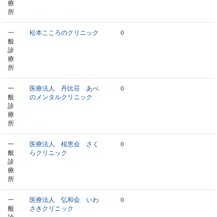
療
所
一
松本こころのクリニック
0
般
診
療
所
一
医療法人 丹比荘 あべ
0
般
のメンタルクリニック
診
療
所
一
医療法人 桜恵会 さく
0
般
らクリニック
診
療
所
一
医療法人 弘和会 いわ
0
般
さきクリニック