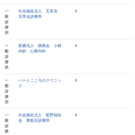
一
社会福祉法人 五常会
0
般
五常会診療所
診
療
所
一
医療法人 積善会 小林
0
般
内科 心療内科
診
療
所
一
ハートこころのクリニッ
0
般
ク
診
療
所
一
社会福祉法人 藍野福祉
0
般
会 青藍荘診療所
診
療