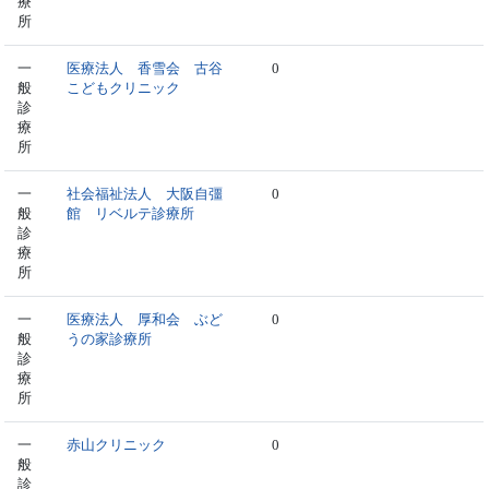
療
所
一
医療法人 香雪会 古谷
0
般
こどもクリニック
診
療
所
一
社会福祉法人 大阪自彊
0
般
館 リベルテ診療所
診
療
所
一
医療法人 厚和会 ぶど
0
般
うの家診療所
診
療
所
一
赤山クリニック
0
般
診