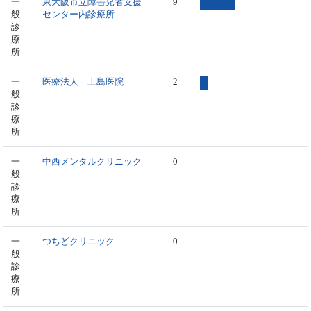
一
東大阪市立障害児者支援
9
般
センター内診療所
診
療
所
一
医療法人 上島医院
2
般
診
療
所
一
中西メンタルクリニック
0
般
診
療
所
一
つちどクリニック
0
般
診
療
所