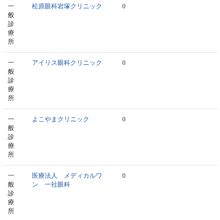
一
松原眼科岩塚クリニック
0
般
診
療
所
一
アイリス眼科クリニック
0
般
診
療
所
一
よこやまクリニック
0
般
診
療
所
一
医療法人 メディカルワ
0
般
ン 一社眼科
診
療
所