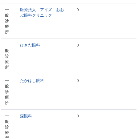
一
医療法人 アイズ おお
0
般
ぶ眼科クリニック
診
療
所
一
ひさだ眼科
0
般
診
療
所
一
たかはし眼科
0
般
診
療
所
一
森眼科
0
般
診
療