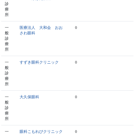
診
療
所
一
医療法人 大和会 おお
0
般
さわ眼科
診
療
所
一
すずき眼科クリニック
0
般
診
療
所
一
大久保眼科
0
般
診
療
所
一
眼科こもれびクリニック
0