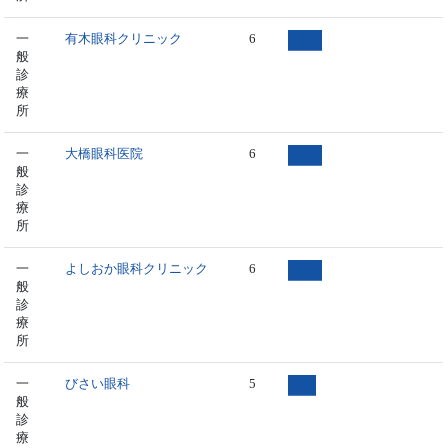
一
有木眼科クリニック
6
般
診
療
所
一
大橋眼科医院
6
般
診
療
所
一
よしおか眼科クリニック
6
般
診
療
所
一
びさい眼科
5
般
診
療