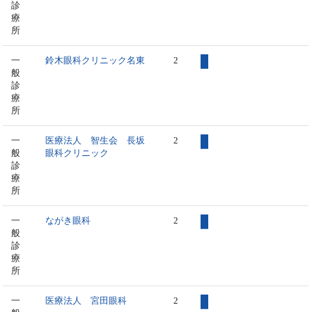
診
療
所
一
鈴木眼科クリニック名東
2
般
診
療
所
一
医療法人 智生会 長坂
2
般
眼科クリニック
診
療
所
一
ながき眼科
2
般
診
療
所
一
医療法人 宮田眼科
2