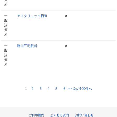
所
一
アイクリニック日進
0
般
診
療
所
一
勝川三宅眼科
0
般
診
療
所
1
2
3
4
5
6
>> 次の100件へ
ご利用案内
よくある質問
お問い合わせ