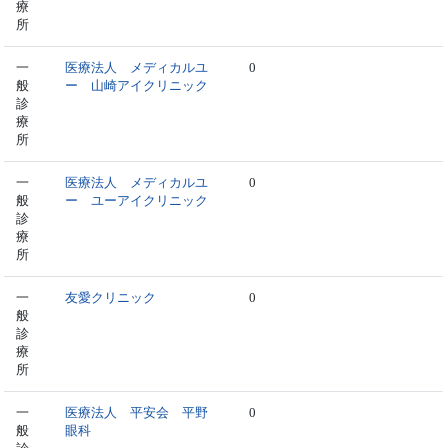
療
所
一
医療法人 メディカルユ
0
般
ー 山崎アイクリニック
診
療
所
一
医療法人 メディカルユ
0
般
ー ユーアイクリニック
診
療
所
一
友愛クリニック
0
般
診
療
所
一
医療法人 平安会 平野
0
般
眼科