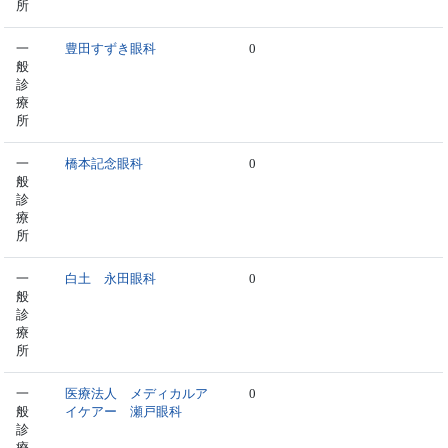
所
一
豊田すずき眼科
0
般
診
療
所
一
橋本記念眼科
0
般
診
療
所
一
白土 永田眼科
0
般
診
療
所
一
医療法人 メディカルア
0
般
イケアー 瀬戸眼科
診
療