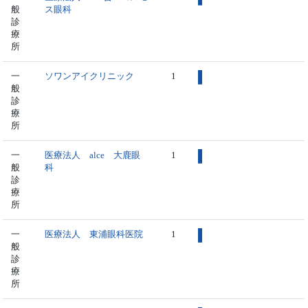
般
ス眼科
診
療
所
一
ソワンアイクリニック
1
般
診
療
所
一
医療法人 alce 大鹿眼
1
般
科
診
療
所
一
医療法人 東浦眼科医院
1
般
診
療
所