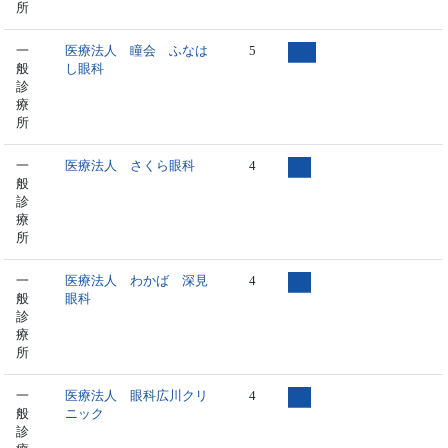
所
一
医療法人 瞳会 ふなは
5
般
し眼科
診
療
所
一
医療法人 さくら眼科
4
般
診
療
所
一
医療法人 わかば 深見
4
般
眼科
診
療
所
一
医療法人 眼科広川クリ
4
般
ニック
診