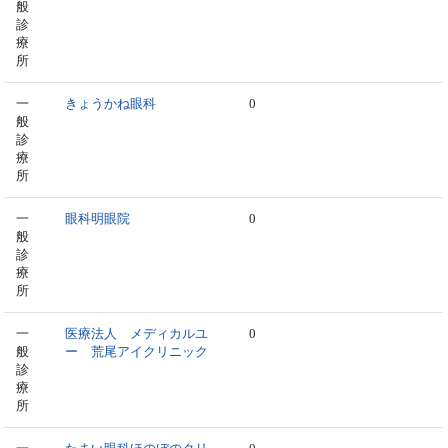
般
診
療
所
一
きょうかね眼科
0
般
診
療
所
一
眼科明眼院
0
般
診
療
所
一
医療法人 メディカルユ
0
般
ー 荒尾アイクリニック
診
療
所