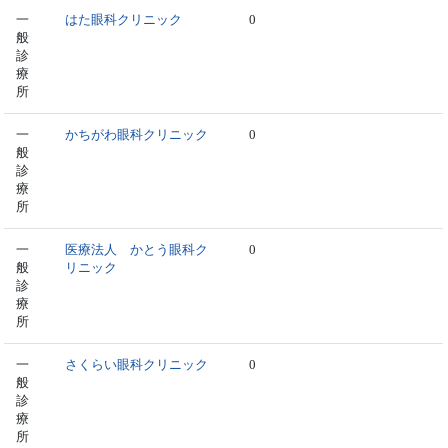
一
はた眼科クリニック
0
般
診
療
所
一
かちがわ眼科クリニック
0
般
診
療
所
一
医療法人 かとう眼科ク
0
般
リニック
診
療
所
一
さくらい眼科クリニック
0
般
診
療
所