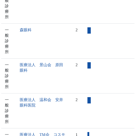
般
診
療
所
一
森眼科
2
般
診
療
所
一
医療法人 景山会 原田
2
般
眼科
診
療
所
一
医療法人 温和会 安井
2
般
眼科医院
診
療
所
一
医療法人 TM会 コスモ
1