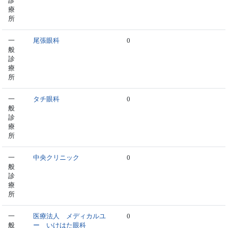
診
療
所
一
尾張眼科
0
般
診
療
所
一
タチ眼科
0
般
診
療
所
一
中央クリニック
0
般
診
療
所
一
医療法人 メディカルユ
0
般
ー いけはた眼科