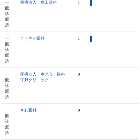
一
医療法人 奥田眼科
1
般
診
療
所
一
こうさか眼科
1
般
診
療
所
一
医療法人 幸光会 眼科
0
般
宇野クリニック
診
療
所
一
さわ眼科
0
般
診
療
所