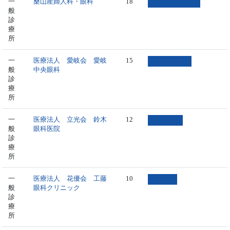
一
桑山産婦人科・眼科
18
般
診
療
所
一
医療法人 愛岐会 愛岐
15
般
中央眼科
診
療
所
一
医療法人 立光会 鈴木
12
般
眼科医院
診
療
所
一
医療法人 花優会 工藤
10
般
眼科クリニック
診
療
所