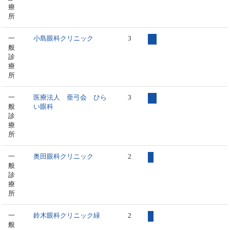
療
所
一
小島眼科クリニック
3
般
診
療
所
一
医療法人 亜弓会 ひら
3
般
い眼科
診
療
所
一
奥田眼科クリニック
2
般
診
療
所
一
鈴木眼科クリニック緑
2
般