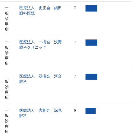
一
医療法人 史正会 鍋田
7
般
眼科医院
診
療
所
一
医療法人 一樹会 浅野
7
般
眼科クリニック
診
療
所
一
医療法人 双樹会 河合
7
般
眼科
診
療
所
一
医療法人 志和会 深見
6
般
眼科
診
療
所