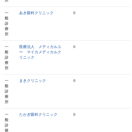
所
一
あき眼科クリニック
0
般
診
療
所
一
医療法人 メディカルユ
0
般
ー マイカメディカルク
診
リニック
療
所
一
まきクリニック
0
般
診
療
所
一
たかぎ眼科クリニック
0
般
診
療