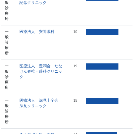
般
記念クリニック
診
療
所
一
医療法人 安間眼科
19
般
診
療
所
一
医療法人 豊潤会 たな
19
般
けん脊椎・眼科クリニッ
診
ク
療
所
一
医療法人 深見十全会
19
般
深見クリニック
診
療
所