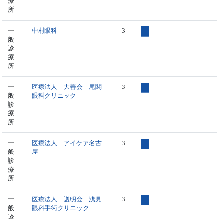
療
所
一
中村眼科
3
般
診
療
所
一
医療法人 大善会 尾関
3
般
眼科クリニック
診
療
所
一
医療法人 アイケア名古
3
般
屋
診
療
所
一
医療法人 護明会 浅見
3
般
眼科手術クリニック
診