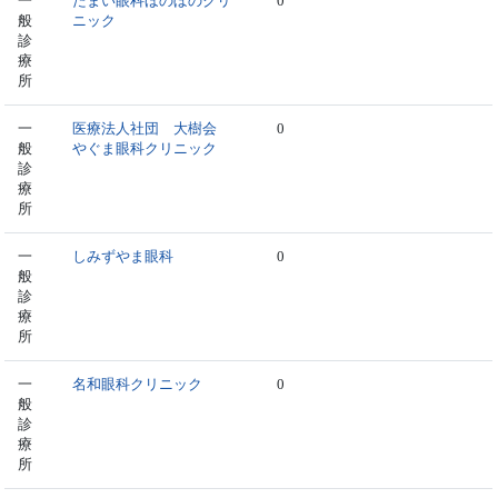
一
たまい眼科ほのぼのクリ
0
般
ニック
診
療
所
一
医療法人社団 大樹会
0
般
やぐま眼科クリニック
診
療
所
一
しみずやま眼科
0
般
診
療
所
一
名和眼科クリニック
0
般
診
療
所