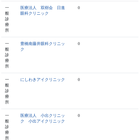
一
医療法人 双樹会 日進
0
般
眼科クリニック
診
療
所
一
豊橋南藤井眼科クリニッ
0
般
ク
診
療
所
一
にしわきアイクリニック
0
般
診
療
所
一
医療法人 小出クリニッ
0
般
ク 小出アイクリニック
診
療
所