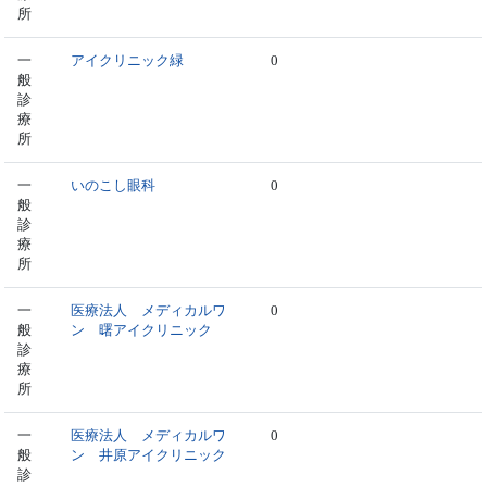
所
一
アイクリニック緑
0
般
診
療
所
一
いのこし眼科
0
般
診
療
所
一
医療法人 メディカルワ
0
般
ン 曙アイクリニック
診
療
所
一
医療法人 メディカルワ
0
般
ン 井原アイクリニック
診