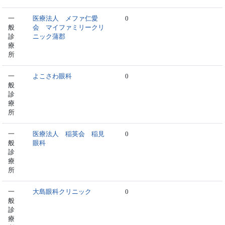
一
医療法人 メファ仁愛
0
般
会 マイファミリークリ
診
ニック蒲郡
療
所
一
よこさわ眼科
0
般
診
療
所
一
医療法人 稲英会 稲見
0
般
眼科
診
療
所
一
大島眼科クリニック
0
般
診
療