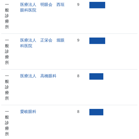
一
医療法人 明眼会 西垣
9
般
眼科医院
診
療
所
一
医療法人 正栄会 堀眼
9
般
科医院
診
療
所
一
医療法人 高橋眼科
8
般
診
療
所
一
愛岐眼科
8
般
診
療
所