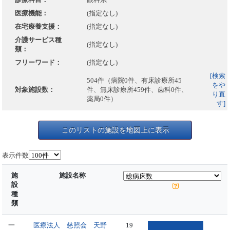
医療機能：
(指定なし)
在宅療養支援：
(指定なし)
介護サービス種
(指定なし)
類：
フリーワード：
(指定なし)
[検索
504件（病院0件、有床診療所45
をや
対象施設数：
件、無床診療所459件、歯科0件、
り直
薬局0件）
す]
このリストの施設を地図上に表示
表示件数
施
施設名称
設
種
類
一
医療法人 慈照会 天野
19