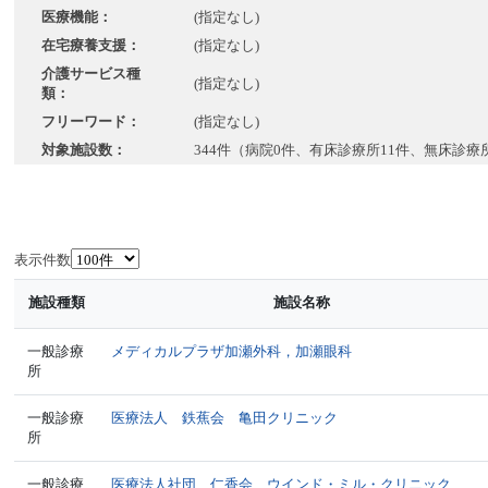
医療機能：
(指定なし)
在宅療養支援：
(指定なし)
介護サービス種
(指定なし)
類：
フリーワード：
(指定なし)
対象施設数：
344件（病院0件、有床診療所11件、無床診療
表示件数
施設種類
施設名称
一般診療
メディカルプラザ加瀬外科，加瀬眼科
所
一般診療
医療法人 鉄蕉会 亀田クリニック
所
一般診療
医療法人社団 仁香会 ウインド・ミル・クリニック