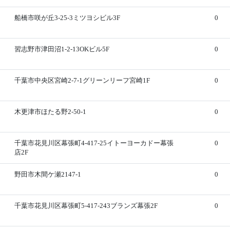
船橋市咲が丘3-25-3ミツヨシビル3F
0
習志野市津田沼1-2-13OKビル5F
0
千葉市中央区宮崎2-7-1グリーンリーフ宮崎1F
0
木更津市ほたる野2-50-1
0
千葉市花見川区幕張町4-417-25イトーヨーカドー幕張
0
店2F
野田市木間ケ瀬2147-1
0
千葉市花見川区幕張町5-417-243ブランズ幕張2F
0