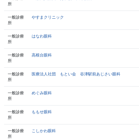
所
一般診療
やすまクリニック
所
一般診療
はなわ眼科
所
一般診療
高根台眼科
所
一般診療
医療法人社団 もとい会 谷津駅前あじさい眼科
所
一般診療
めぐみ眼科
所
一般診療
ももせ眼科
所
一般診療
こしかわ眼科
所