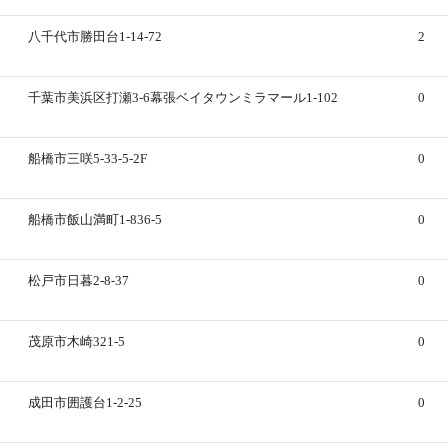
八千代市勝田台1-14-72
2
千葉市美浜区打瀬3-6幕張ベイタウンミラマール1-102
0
船橋市三咲5-33-5-2F
0
船橋市飯山満町1-836-5
0
松戸市日暮2-8-37
0
茂原市木崎321-5
0
成田市囲護台1-2-25
0