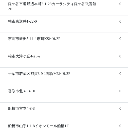
鎌ケ谷市道野辺本町2-1-28カーラシティ鎌ケ谷弐番館
0
2F
柏市東逆井1-22-6
0
市川市新田5-11-1市川KSビル2F
0
柏市大津ケ丘4-25-2
0
千葉市若葉区都賀3-9-1都賀M3ビル2F
0
香取市北3-13-10
0
船橋市宮本4-8-3
0
船橋市山手1-1-8イオンモール船橋1F
0