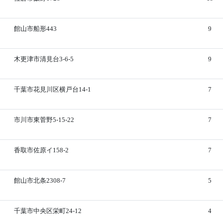
館山市船形443
9
木更津市清見台3-6-5
9
千葉市花見川区横戸台14-1
7
市川市東菅野5-15-22
7
香取市佐原イ158-2
7
館山市北条2308-7
5
千葉市中央区栄町24-12
4