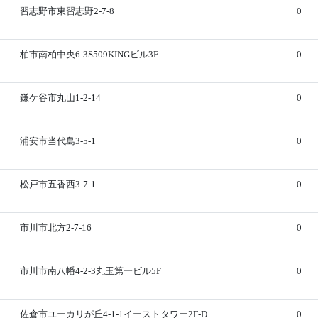
習志野市東習志野2-7-8
0
柏市南柏中央6-3S509KINGビル3F
0
鎌ケ谷市丸山1-2-14
0
浦安市当代島3-5-1
0
松戸市五香西3-7-1
0
市川市北方2-7-16
0
市川市南八幡4-2-3丸玉第一ビル5F
0
佐倉市ユーカリが丘4-1-1イーストタワー2F-D
0