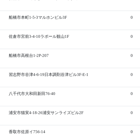
船橋市本町1-5-3マルホンビル3F
0
佐倉市宮前3-4-10ラポール観山1F
0
船橋市高根台1-2P-207
0
習志野市谷津4-6-19日本調剤谷津ビル3F-E-1
0
八千代市大和田新田76-40
0
浦安市猫実4-18-26浦安サンライズビル2F
0
香取市佐原イ756-14
0