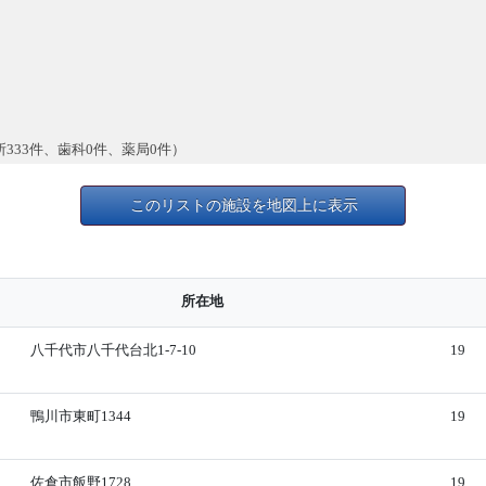
所333件、歯科0件、薬局0件）
このリストの施設を地図上に表示
所在地
八千代市八千代台北1-7-10
19
鴨川市東町1344
19
佐倉市飯野1728
19