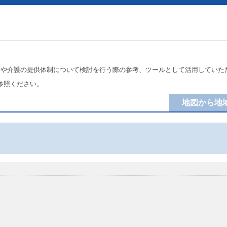
療や介護の提供体制について検討を行う際の参考、ツールとして活用していた
参照ください。
地図から地