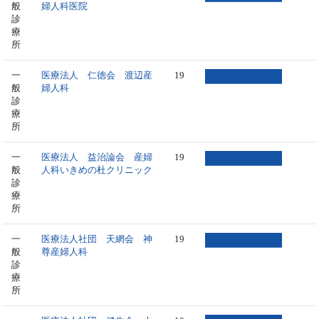
般
婦人科医院
診
療
所
一
医療法人 仁徳会 渡辺産
19
般
婦人科
診
療
所
一
医療法人 益治論会 産婦
19
般
人科いきめの杜クリニック
診
療
所
一
医療法人社団 天網会 神
19
般
尊産婦人科
診
療
所