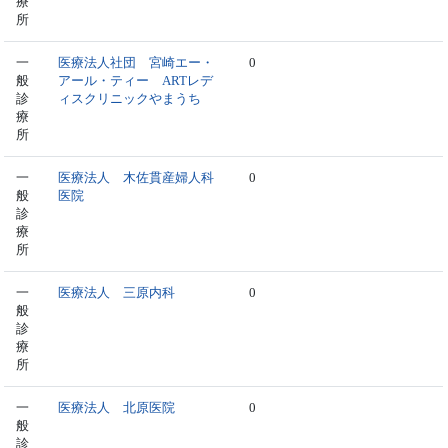
療
所
一
医療法人社団 宮崎エー・
0
般
アール・ティー ARTレデ
診
ィスクリニックやまうち
療
所
一
医療法人 木佐貫産婦人科
0
般
医院
診
療
所
一
医療法人 三原内科
0
般
診
療
所
一
医療法人 北原医院
0
般
診