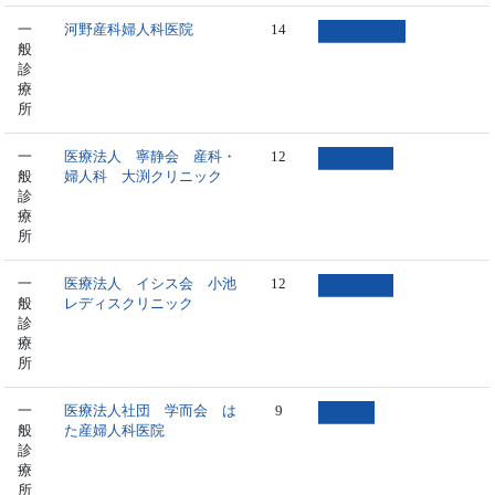
一
河野産科婦人科医院
14
般
診
療
所
一
医療法人 寧静会 産科・
12
般
婦人科 大渕クリニック
診
療
所
一
医療法人 イシス会 小池
12
般
レディスクリニック
診
療
所
一
医療法人社団 学而会 は
9
般
た産婦人科医院
診
療
所