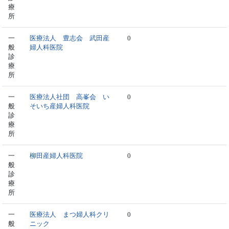
療
所
一
医療法人 豊志会 武田産
0
般
婦人科医院
診
療
所
一
医療法人社団 高峯会 い
0
般
そいち産婦人科医院
診
療
所
一
柳田産婦人科医院
0
般
診
療
所
一
医療法人 まつ婦人科クリ
0
般
ニック