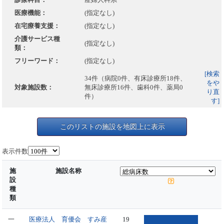
医療機能：
(指定なし)
在宅療養支援：
(指定なし)
介護サービス種
(指定なし)
類：
フリーワード：
(指定なし)
[検索
34件（病院0件、有床診療所18件、
をや
対象施設数：
無床診療所16件、歯科0件、薬局0
り直
件）
す]
このリストの施設を地図上に表示
表示件数
施
施設名称
設
種
類
一
医療法人 育優会 すみ産
19