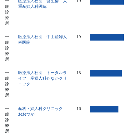
一
医療法人社団 健生会 大
19
般
重産婦人科医院
診
療
所
一
医療法人社団 中山産婦人
19
般
科医院
診
療
所
一
医療法人社団 トータルラ
18
般
イフ 産婦人科たなかクリ
診
ニック
療
所
一
産科・婦人科クリニック
16
般
おおつか
診
療
所