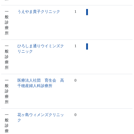
一
うえやま貴子クリニック
1
般
診
療
所
一
ひろしま通りウイミンズク
1
般
リニック
診
療
所
一
医療法人社団 育生会 高
0
般
千穂産婦人科診療所
診
療
所
一
花ヶ島ウィメンズクリニッ
0
般
ク
診
療