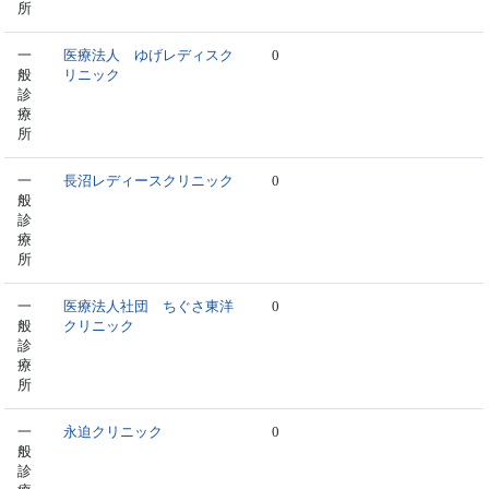
所
一
医療法人 ゆげレディスク
0
般
リニック
診
療
所
一
長沼レディースクリニック
0
般
診
療
所
一
医療法人社団 ちぐさ東洋
0
般
クリニック
診
療
所
一
永迫クリニック
0
般
診