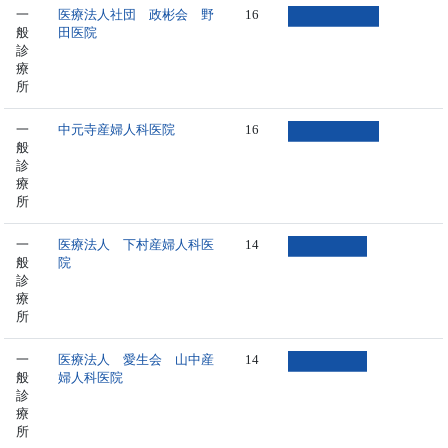
一
医療法人社団 政彬会 野
16
般
田医院
診
療
所
一
中元寺産婦人科医院
16
般
診
療
所
一
医療法人 下村産婦人科医
14
般
院
診
療
所
一
医療法人 愛生会 山中産
14
般
婦人科医院
診
療
所