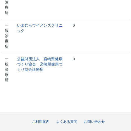
診
療
所
一
いまむらウイメンズクリニ
0
般
ック
診
療
所
一
公益財団法人 宮崎県健康
0
般
づくり協会 宮崎県健康づ
診
くり協会診療所
療
所
ご利用案内
よくある質問
お問い合わせ