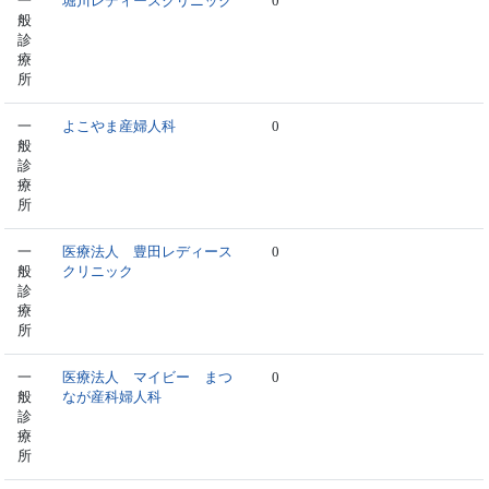
一
堀川レディースクリニック
0
般
診
療
所
一
よこやま産婦人科
0
般
診
療
所
一
医療法人 豊田レディース
0
般
クリニック
診
療
所
一
医療法人 マイビー まつ
0
般
なが産科婦人科
診
療
所