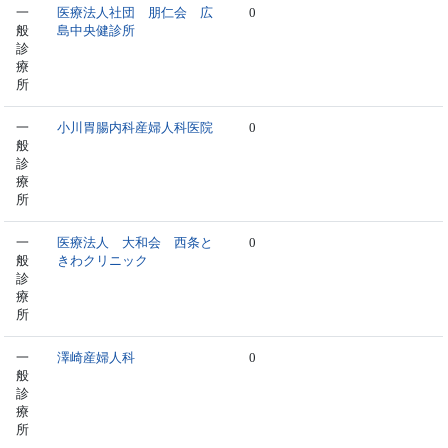
一
医療法人社団 朋仁会 広
0
般
島中央健診所
診
療
所
一
小川胃腸内科産婦人科医院
0
般
診
療
所
一
医療法人 大和会 西条と
0
般
きわクリニック
診
療
所
一
澤崎産婦人科
0
般
診
療
所