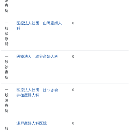
診
療
所
一
医療法人社団 山岡産婦人
0
般
科
診
療
所
一
医療法人 絹谷産婦人科
0
般
診
療
所
一
医療法人社団 はつき会
0
般
井槌産婦人科
診
療
所
一
瀬戸産婦人科医院
0
般