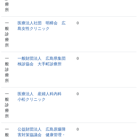
療
所
一
医療法人社団 明樟会 広
0
般
島女性クリニック
診
療
所
一
一般財団法人 広島県集団
0
般
検診協会 大手町診療所
診
療
所
一
医療法人 産婦人科内科
0
般
小松クリニック
診
療
所
一
公益財団法人 広島原爆障
0
般
害対策協議会 健康管理・