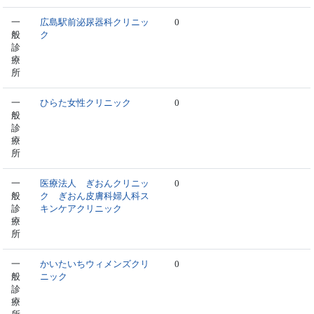
一
広島駅前泌尿器科クリニッ
0
般
ク
診
療
所
一
ひらた女性クリニック
0
般
診
療
所
一
医療法人 ぎおんクリニッ
0
般
ク ぎおん皮膚科婦人科ス
診
キンケアクリニック
療
所
一
かいたいちウィメンズクリ
0
般
ニック
診
療