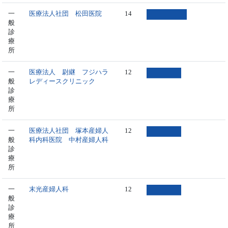
一
医療法人社団 松田医院
14
般
診
療
所
一
医療法人 尉継 フジハラ
12
般
レディースクリニック
診
療
所
一
医療法人社団 塚本産婦人
12
般
科内科医院 中村産婦人科
診
療
所
一
末光産婦人科
12
般
診
療
所