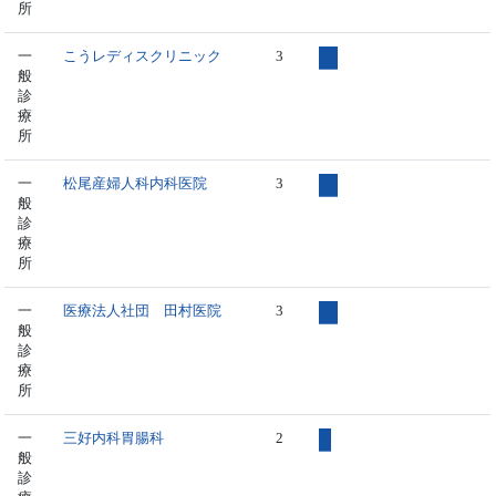
所
一
こうレディスクリニック
3
般
診
療
所
一
松尾産婦人科内科医院
3
般
診
療
所
一
医療法人社団 田村医院
3
般
診
療
所
一
三好内科胃腸科
2
般
診