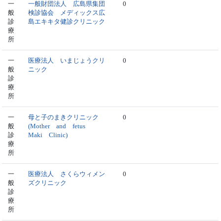
一
一般財団法人 広島県集団
0
般
検診協会 メディックス広
診
島エキキタ健診クリニック
療
所
一
医療法人 いまじょうクリ
0
般
ニック
診
療
所
一
母と子のまきクリニック
0
般
(Mother and fetus
診
Maki Clinic)
療
所
一
医療法人 さくらウィメン
0
般
ズクリニック
診
療
所