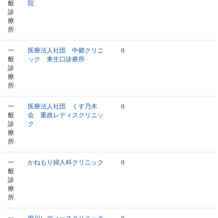
般
院
診
療
所
一
医療法人社団 中郷クリニ
0
般
ック 東生口診療所
診
療
所
一
医療法人社団 くす乃木
0
般
会 重政レディスクリニッ
診
ク
療
所
一
かねもり婦人科クリニック
0
般
診
療
所