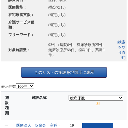
医療機能：
(指定なし)
在宅療養支援：
(指定なし)
介護サービス種
(指定なし)
類：
フリーワード：
(指定なし)
[検索
93件（病院0件、有床診療所25件、
をや
対象施設数：
無床診療所68件、歯科0件、薬局0
り直
件）
す]
このリストの施設を地図上に表示
表示件数
施
施設名称
設
種
類
一
医療法人 双藤会 産科・
19