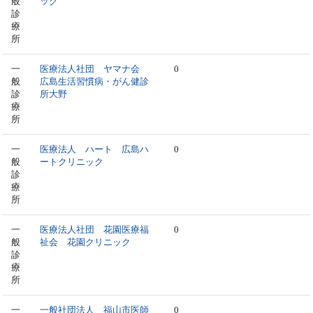
般
ック
診
療
所
一
医療法人社団 ヤマナ会
0
般
広島生活習慣病・がん健診
診
所大野
療
所
一
医療法人 ハート 広島ハ
0
般
ートクリニック
診
療
所
一
医療法人社団 花園医療福
0
般
祉会 花園クリニック
診
療
所
一
一般社団法人 福山市医師
0