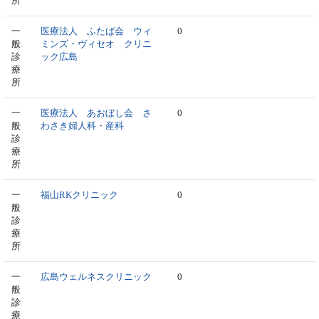
所
一
医療法人 ふたば会 ウィ
0
般
ミンズ・ヴィセオ クリニ
診
ック広島
療
所
一
医療法人 あおぼし会 さ
0
般
わさき婦人科・産科
診
療
所
一
福山RKクリニック
0
般
診
療
所
一
広島ウェルネスクリニック
0
般
診
療