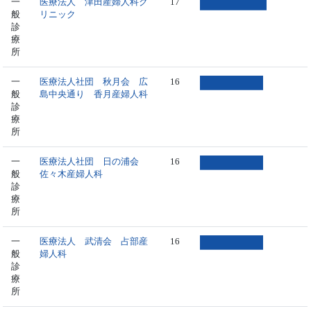
一
医療法人 津田産婦人科ク
17
般
リニック
診
療
所
一
医療法人社団 秋月会 広
16
般
島中央通り 香月産婦人科
診
療
所
一
医療法人社団 日の浦会
16
般
佐々木産婦人科
診
療
所
一
医療法人 武清会 占部産
16
般
婦人科
診
療
所