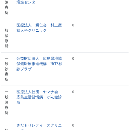
診
増進センター
療
所
一
医療法人 耕仁会 村上産
0
般
婦人科クリニック
診
療
所
一
公益財団法人 広島県地域
0
般
保健医療推進機構 HiTS検
診
診プラザ
療
所
一
医療法人社団 ヤマナ会
0
般
広島生活習慣病・がん健診
診
所
療
所
一
さだもりレディースクリニ
0