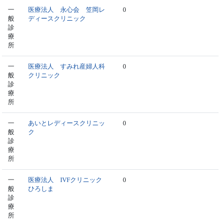
一
医療法人 永心会 笠岡レ
0
般
ディースクリニック
診
療
所
一
医療法人 すみれ産婦人科
0
般
クリニック
診
療
所
一
あいとレディースクリニッ
0
般
ク
診
療
所
一
医療法人 IVFクリニック
0
般
ひろしま
診
療
所