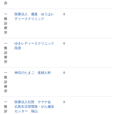
所
一
医療法人 優葉 ゆうはレ
0
般
ディースクリニック
診
療
所
一
ゆきレディースクリニック
0
般
段原
診
療
所
一
神石のたまご 産婦人科
0
般
診
療
所
一
医療法人社団 ヤマナ会
0
般
広島生活習慣病・がん健診
診
センター 福山