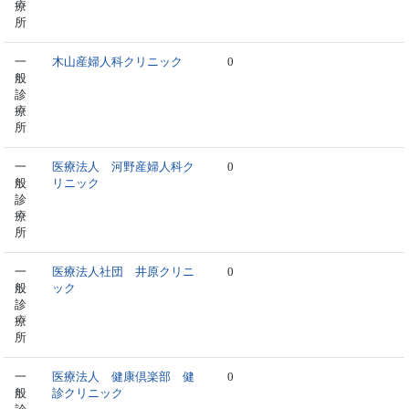
療
所
一
木山産婦人科クリニック
0
般
診
療
所
一
医療法人 河野産婦人科ク
0
般
リニック
診
療
所
一
医療法人社団 井原クリニ
0
般
ック
診
療
所
一
医療法人 健康倶楽部 健
0
般
診クリニック