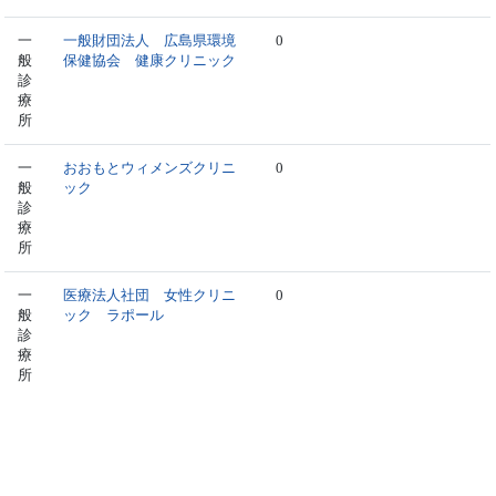
一
一般財団法人 広島県環境
0
般
保健協会 健康クリニック
診
療
所
一
おおもとウィメンズクリニ
0
般
ック
診
療
所
一
医療法人社団 女性クリニ
0
般
ック ラポール
診
療
所