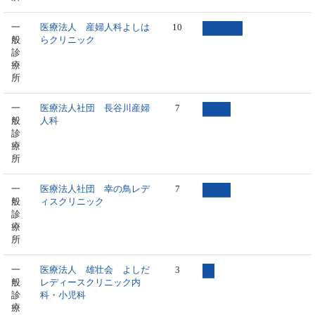
一
医療法人 産婦人科よしは
10
般
らクリニック
診
療
所
一
医療法人社団 長谷川産婦
7
般
人科
診
療
所
一
医療法人社団 幸の鳥レデ
7
般
ィスクリニック
診
療
所
一
医療法人 雄壮会 よしだ
3
般
レディースクリニック内
診
科・小児科
療