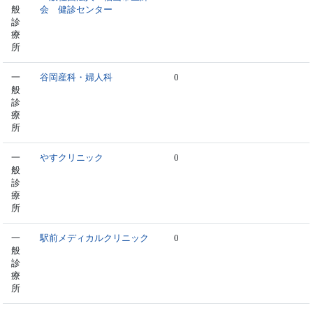
般
会 健診センター
診
療
所
一
谷岡産科・婦人科
0
般
診
療
所
一
やすクリニック
0
般
診
療
所
一
駅前メディカルクリニック
0
般
診
療
所