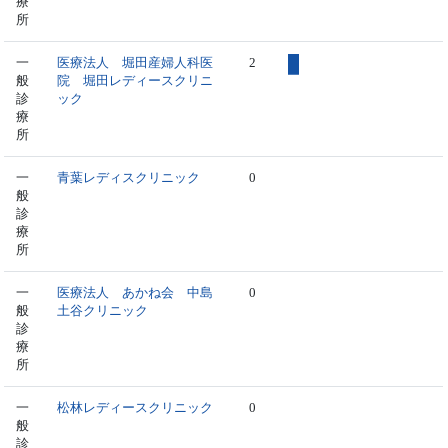
療
所
一
医療法人 堀田産婦人科医
2
般
院 堀田レディースクリニ
診
ック
療
所
一
青葉レディスクリニック
0
般
診
療
所
一
医療法人 あかね会 中島
0
般
土谷クリニック
診
療
所
一
松林レディースクリニック
0
般
診