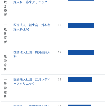
般
婦人科 藤東クリニック
診
療
所
一
医療法人 新生会 舛本産
19
般
婦人科医院
診
療
所
一
医療法人社団 白河産婦人
19
般
科
診
療
所
一
医療法人社団 江川レディ
18
般
ースクリニック
診
療
所