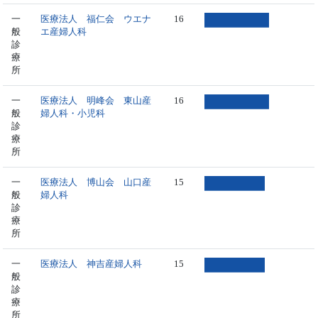
一
医療法人 福仁会 ウエナ
16
般
エ産婦人科
診
療
所
一
医療法人 明峰会 東山産
16
般
婦人科・小児科
診
療
所
一
医療法人 博山会 山口産
15
般
婦人科
診
療
所
一
医療法人 神吉産婦人科
15
般
診
療
所