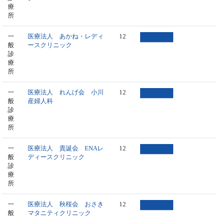
療
所
一
医療法人 あかね・レディ
12
般
ースクリニック
診
療
所
一
医療法人 れんげ会 小川
12
般
産婦人科
診
療
所
一
医療法人 貴誕会 ENAレ
12
般
ディースクリニック
診
療
所
一
医療法人 秋桜会 おさき
12
般
マタニティクリニック