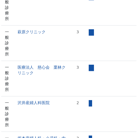
般
診
療
所
一
萩原クリニック
3
般
診
療
所
一
医療法人 慈心会 栗林ク
3
般
リニック
診
療
所
一
沢井産婦人科医院
2
般
診
療
所