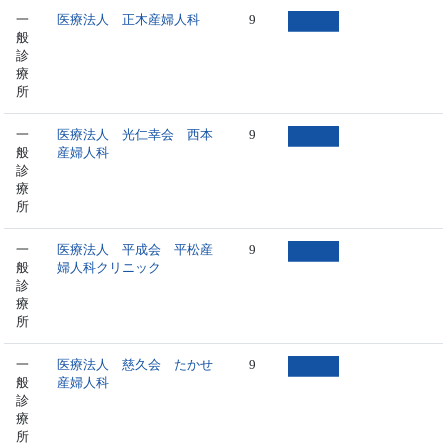
一
医療法人 正木産婦人科
9
般
診
療
所
一
医療法人 光仁幸会 西本
9
般
産婦人科
診
療
所
一
医療法人 平成会 平松産
9
般
婦人科クリニック
診
療
所
一
医療法人 慈久会 たかせ
9
般
産婦人科
診
療
所