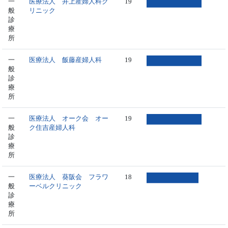
一
医療法人 井上産婦人科ク
19
般
リニック
診
療
所
一
医療法人 飯藤産婦人科
19
般
診
療
所
一
医療法人 オーク会 オー
19
般
ク住吉産婦人科
診
療
所
一
医療法人 葵阪会 フラワ
18
般
ーベルクリニック
診
療
所