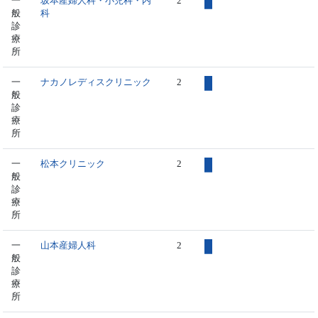
一
坂本産婦人科・小児科・内
2
般
科
診
療
所
一
ナカノレディスクリニック
2
般
診
療
所
一
松本クリニック
2
般
診
療
所
一
山本産婦人科
2
般
診
療
所