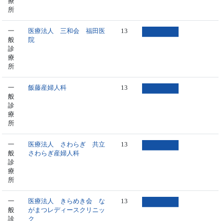
療
所
一
医療法人 三和会 福田医
13
般
院
診
療
所
一
飯藤産婦人科
13
般
診
療
所
一
医療法人 さわらぎ 共立
13
般
さわらぎ産婦人科
診
療
所
一
医療法人 きらめき会 な
13
般
がまつレディースクリニッ
診
ク