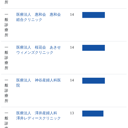
所
一
医療法人 惠和会 惠和会
14
般
総合クリニック
診
療
所
一
医療法人 桜花会 あきせ
14
般
ウィメンズクリニック
診
療
所
一
医療法人 神谷産婦人科医
14
般
院
診
療
所
一
医療法人 澤井産婦人科
13
般
澤井レディースクリニック
診