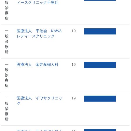
般
ィースクリニック千里丘
診
療
所
一
医療法人 平治会 KAWA
19
般
レディースクリニック
診
療
所
一
医療法人 金井産婦人科
19
般
診
療
所
一
医療法人 イワサクリニッ
19
般
ク
診
療
所