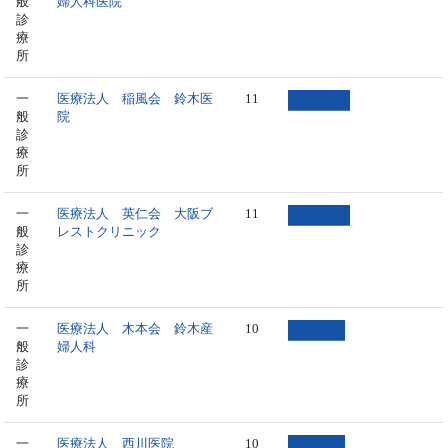
般
婦人科医院
診
療
所
一
医療法人 稲風会 鈴木医
11
般
院
診
療
所
一
医療法人 英仁会 大阪ブ
11
般
レストクリニック
診
療
所
一
医療法人 木本会 鈴木産
10
般
婦人科
診
療
所
一
医療法人 西川医院
10