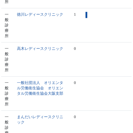
所
一
徳川レディースクリニック
1
般
診
療
所
一
高木レディースクリニック
0
般
診
療
所
一
一般社団法人 オリエンタ
0
般
ル労働衛生協会 オリエン
診
タル労働衛生協会大阪支部
療
所
一
まんだいレディースクリニ
0
般
ック
診
療