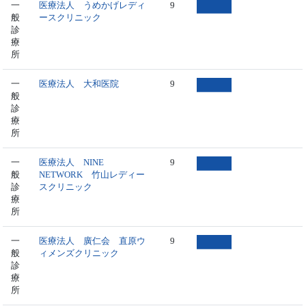
一
医療法人 うめかげレディ
9
般
ースクリニック
診
療
所
一
医療法人 大和医院
9
般
診
療
所
一
医療法人 NINE
9
般
NETWORK 竹山レディー
診
スクリニック
療
所
一
医療法人 廣仁会 直原ウ
9
般
ィメンズクリニック
診
療
所