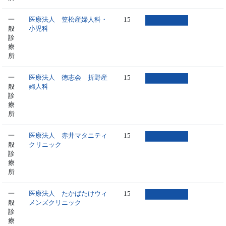
一
医療法人 笠松産婦人科・
15
般
小児科
診
療
所
一
医療法人 徳志会 折野産
15
般
婦人科
診
療
所
一
医療法人 赤井マタニティ
15
般
クリニック
診
療
所
一
医療法人 たかばたけウィ
15
般
メンズクリニック
診
療