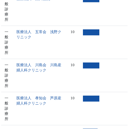
般
診
療
所
一
医療法人 五常会 浅野ク
10
般
リニック
診
療
所
一
医療法人 川島会 川島産
10
般
婦人科クリニック
診
療
所
一
医療法人 孝知会 芦原産
10
般
婦人科クリニック
診
療
所