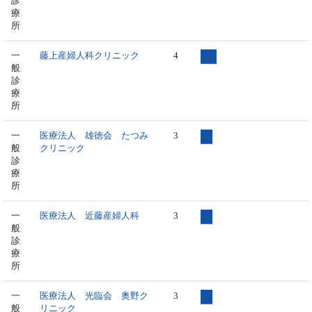
診
療
所
一
藤上産婦人科クリニック
4
般
診
療
所
一
医療法人 雄徳会 たつみ
3
般
クリニック
診
療
所
一
医療法人 近藤産婦人科
3
般
診
療
所
一
医療法人 光臨会 奥野ク
3
般
リニック