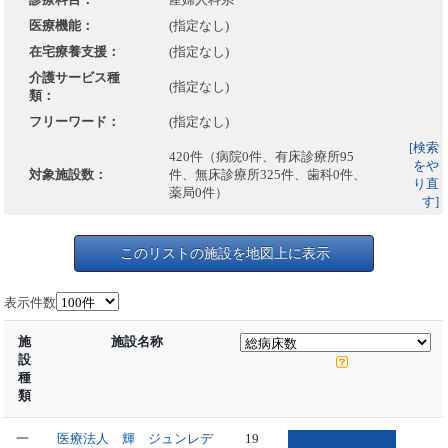
医療機能：
(指定なし)
在宅療養支援：
(指定なし)
介護サービス種
(指定なし)
類：
フリーワード：
(指定なし)
[検索
420件（病院0件、有床診療所95
をや
対象施設数：
件、無床診療所325件、歯科0件、
り直
薬局0件）
す]
このリストの施設を地図上に表示
表示件数
施
施設名称
設
種
類
一
医療法人 輝 ジュンレデ
19