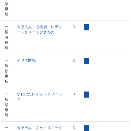
診
療
所
一
医療法人 心明会 レディ
3
般
ースクリニックさわだ
診
療
所
一
イワタ医院
3
般
診
療
所
一
かわばたレディスクリニッ
3
般
ク
診
療
所
一
医療法人 さたクリニック
3