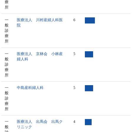
療
所
一
医療法人 川村産婦人科医
6
般
院
診
療
所
一
医療法人 京林会 小林産
5
般
婦人科
診
療
所
一
中島産科婦人科
5
般
診
療
所
一
医療法人 出馬会 出馬ク
4
般
リニック