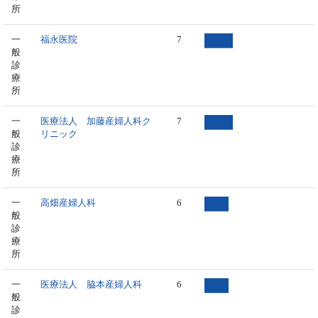
所
一
福永医院
7
般
診
療
所
一
医療法人 加藤産婦人科ク
7
般
リニック
診
療
所
一
高畑産婦人科
6
般
診
療
所
一
医療法人 脇本産婦人科
6
般
診