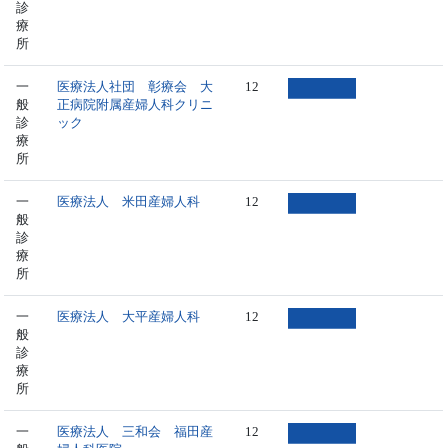
診
療
所
一
医療法人社団 彰療会 大
12
般
正病院附属産婦人科クリニ
診
ック
療
所
一
医療法人 米田産婦人科
12
般
診
療
所
一
医療法人 大平産婦人科
12
般
診
療
所
一
医療法人 三和会 福田産
12