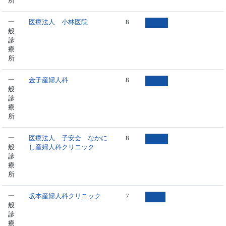
所
一
医療法人 小林医院
8
般
診
療
所
一
金子産婦人科
8
般
診
療
所
一
医療法人 子安会 なかに
8
般
し産婦人科クリニック
診
療
所
一
坂本産婦人科クリニック
7
般
診
療