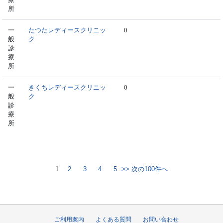
所
一
たつたレディースクリニッ
0
般
ク
診
療
所
一
きくちレディースクリニッ
0
般
ク
診
療
所
1
2
3
4
5
>> 次の100件へ
ご利用案内
よくある質問
お問い合わせ