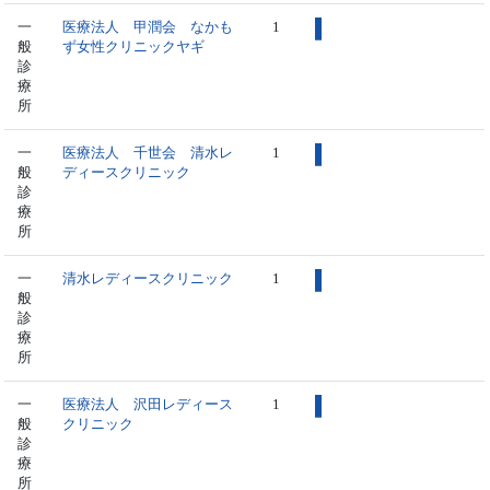
一
医療法人 甲潤会 なかも
1
般
ず女性クリニックヤギ
診
療
所
一
医療法人 千世会 清水レ
1
般
ディースクリニック
診
療
所
一
清水レディースクリニック
1
般
診
療
所
一
医療法人 沢田レディース
1
般
クリニック
診
療
所