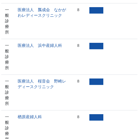
一
医療法人 瓢成会 なかが
8
般
わレディースクリニック
診
療
所
一
医療法人 浜中産婦人科
8
般
診
療
所
一
医療法人 桜音会 野崎レ
8
般
ディースクリニック
診
療
所
一
楢原産婦人科
8
般
診
療