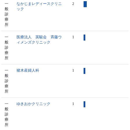
一
なかじまレディースクリニ
2
般
ック
診
療
所
一
医療法人 英駿会 斉藤ウ
1
般
ィメンズクリニック
診
療
所
一
猪木産婦人科
1
般
診
療
所
一
ゆきおかクリニック
1
般
診
療
所