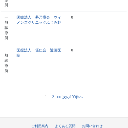
所
一
医療法人 夢乃樹会 ウィ
0
般
メンズクリニックふじみ野
診
療
所
一
医療法人 優仁会 近藤医
0
般
院
診
療
所
1
2
>> 次の100件へ
ご利用案内
よくある質問
お問い合わせ