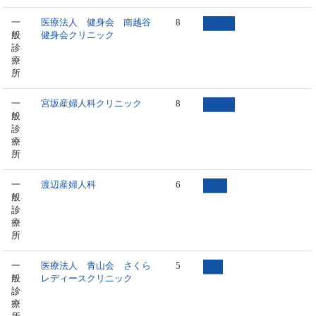
一
医療法人 健身会 南越谷
8
般
健身会クリニック
診
療
所
一
宮坂産婦人科クリニック
8
般
診
療
所
一
渡辺産婦人科
6
般
診
療
所
一
医療法人 青山会 さくら
5
般
レディースクリニック
診
療