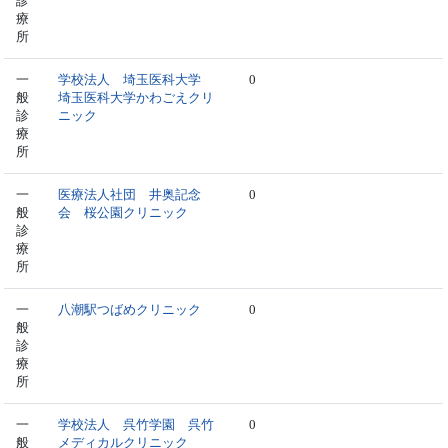
診
療
所
一
学校法人 埼玉医科大学
0
般
埼玉医科大学かわごえクリ
診
ニック
療
所
一
医療法人社団 井奥記念
0
般
会 桜公園クリニック
診
療
所
一
八潮駅つばめクリニック
0
般
診
療
所
一
学校法人 呉竹学園 呉竹
0
般
メディカルクリニック