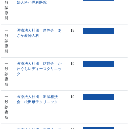
般
婦人科小児科医院
診
療
所
一
医療法人社団 昌静会 あ
19
般
さか産婦人科
診
療
所
一
医療法人社団 紡世会 か
19
般
わぐちレディースクリニッ
診
ク
療
所
一
医療法人社団 出産相扶
19
般
会 松田母子クリニック
診
療
所