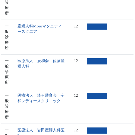
診
療
所
一
産婦人科Moroマタニティ
12
般
ースクエア
診
療
所
一
医療法人 辰和会 佐藤産
12
般
婦人科
診
療
所
一
医療法人 埼玉愛育会 令
12
般
和レディースクリニック
診
療
所
一
医療法人 岩田産婦人科医
12