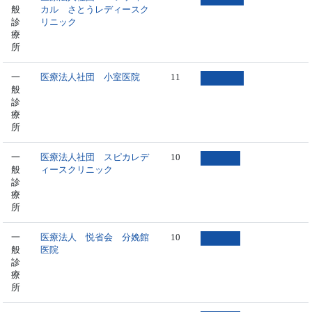
般
カル さとうレディースク
診
リニック
療
所
一
医療法人社団 小室医院
11
般
診
療
所
一
医療法人社団 スピカレデ
10
般
ィースクリニック
診
療
所
一
医療法人 悦省会 分娩館
10
般
医院
診
療
所