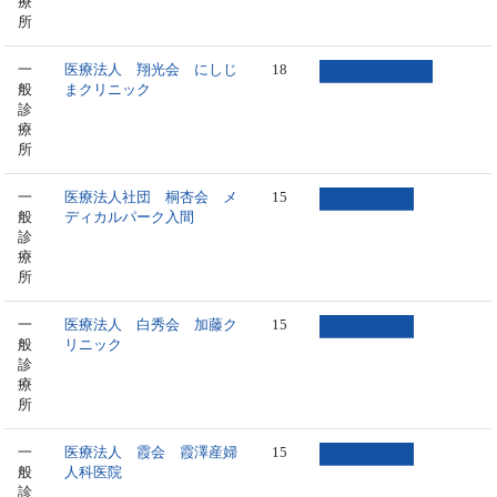
療
所
一
医療法人 翔光会 にしじ
18
般
まクリニック
診
療
所
一
医療法人社団 桐杏会 メ
15
般
ディカルパーク入間
診
療
所
一
医療法人 白秀会 加藤ク
15
般
リニック
診
療
所
一
医療法人 霞会 霞澤産婦
15
般
人科医院
診