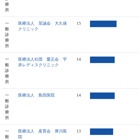
療
所
一
医療法人 至誠会 大久保
15
般
クリニック
診
療
所
一
医療法人社団 愛正会 宇
14
般
井レディスクリニック
診
療
所
一
医療法人 島田医院
14
般
診
療
所
一
医療法人 産育会 厚川医
13
般
院