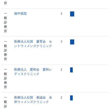
所
一
堀中医院
3
般
診
療
所
一
医療法人社団 慶育会 セ
3
般
ントウィメンズクリニック
診
療
所
一
医療法人 愛和会 愛和レ
2
般
ディスクリニック
診
療
所
一
医療法人社団 泰誠会 永
2
般
井ウィメンズクリニック
診