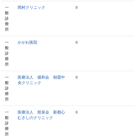
一
岡村クリニック
0
般
診
療
所
一
かがわ医院
0
般
診
療
所
一
医療法人 循和会 朝霞中
0
般
央クリニック
診
療
所
一
医療法人 慈泉会 新都心
0
般
むさしのクリニック
診
療
所