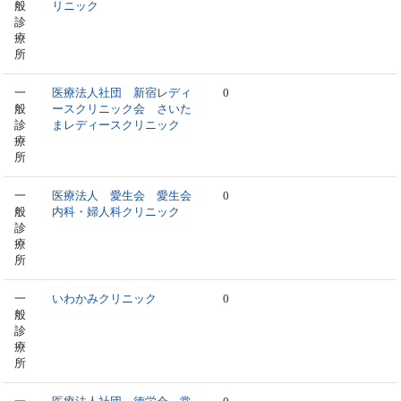
般
リニック
診
療
所
一
医療法人社団 新宿レディ
0
般
ースクリニック会 さいた
診
まレディースクリニック
療
所
一
医療法人 愛生会 愛生会
0
般
内科・婦人科クリニック
診
療
所
一
いわかみクリニック
0
般
診
療
所