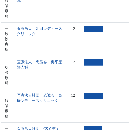
般
院
診
療
所
一
医療法人 池田レディース
12
般
クリニック
診
療
所
一
医療法人 恵秀会 奥平産
12
般
婦人科
診
療
所
一
医療法人社団 稔誠会 高
12
般
橋レディースクリニック
診
療
所
一
医療法人社団 CSメディ
11