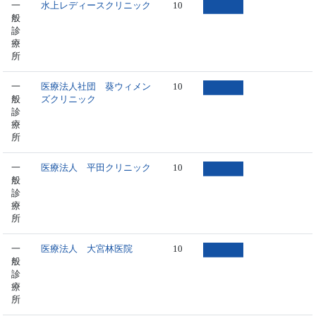
一
水上レディースクリニック
10
般
診
療
所
一
医療法人社団 葵ウィメン
10
般
ズクリニック
診
療
所
一
医療法人 平田クリニック
10
般
診
療
所
一
医療法人 大宮林医院
10
般
診
療
所