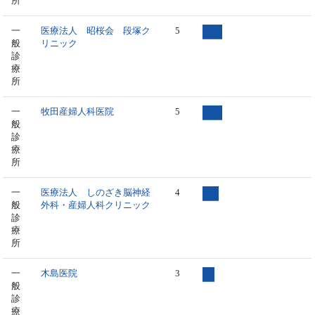
所
一
医療法人 昭桜会 段塚ク
5
般
リニック
診
療
所
一
牧田産婦人科医院
5
般
診
療
所
一
医療法人 しのざき脳神経
4
般
外科・産婦人科クリニック
診
療
所
一
木島医院
3
般
診
療