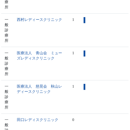
療
所
一
西村レディースクリニック
1
般
診
療
所
一
医療法人 青山会 ミュー
1
般
ズレディスクリニック
診
療
所
一
医療法人 慈晃会 秋山レ
1
般
ディースクリニック
診
療
所
一
田口レディスクリニック
0
般