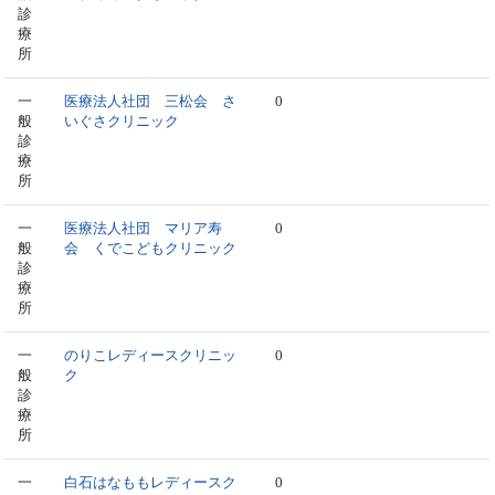
診
療
所
一
医療法人社団 三松会 さ
0
般
いぐさクリニック
診
療
所
一
医療法人社団 マリア寿
0
般
会 くでこどもクリニック
診
療
所
一
のりこレディースクリニッ
0
般
ク
診
療
所
一
白石はなももレディースク
0