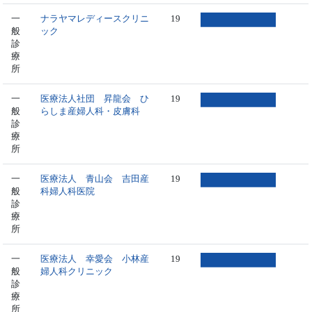
一
ナラヤマレディースクリニ
19
般
ック
診
療
所
一
医療法人社団 昇龍会 ひ
19
般
らしま産婦人科・皮膚科
診
療
所
一
医療法人 青山会 吉田産
19
般
科婦人科医院
診
療
所
一
医療法人 幸愛会 小林産
19
般
婦人科クリニック
診
療
所