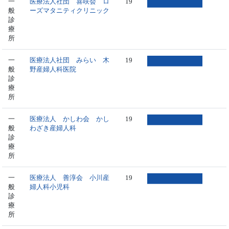
一
医療法人社団 喜咲会 ロ
19
般
ーズマタニティクリニック
診
療
所
一
医療法人社団 みらい 木
19
般
野産婦人科医院
診
療
所
一
医療法人 かしわ会 かし
19
般
わざき産婦人科
診
療
所
一
医療法人 善淳会 小川産
19
般
婦人科小児科
診
療
所