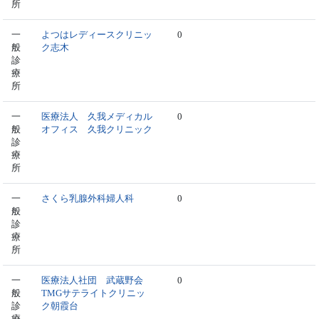
所
一
よつはレディースクリニッ
0
般
ク志木
診
療
所
一
医療法人 久我メディカル
0
般
オフィス 久我クリニック
診
療
所
一
さくら乳腺外科婦人科
0
般
診
療
所
一
医療法人社団 武蔵野会
0
般
TMGサテライトクリニッ
診
ク朝霞台
療