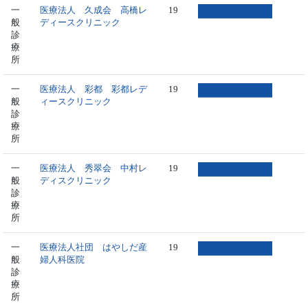
一
医療法人 久成会 高橋レ
19
般
ディースクリニック
診
療
所
一
医療法人 彩都 彩都レデ
19
般
ィースクリニック
診
療
所
一
医療法人 秀翠会 中村レ
19
般
ディスクリニック
診
療
所
一
医療法人社団 はやしだ産
19
般
婦人科医院
診
療
所