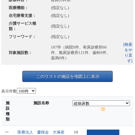
医療機能：
(指定なし)
在宅療養支援：
(指定なし)
介護サービス種
(指定なし)
類：
フリーワード：
(指定なし)
[検索
187件（病院0件、有床診療所66
をや
対象施設数：
件、無床診療所121件、歯科0件、
り直
薬局0件）
す]
このリストの施設を地図上に表示
表示件数
施
施設名称
設
種
類
一
医療法人 慶桜会 大塚産
19