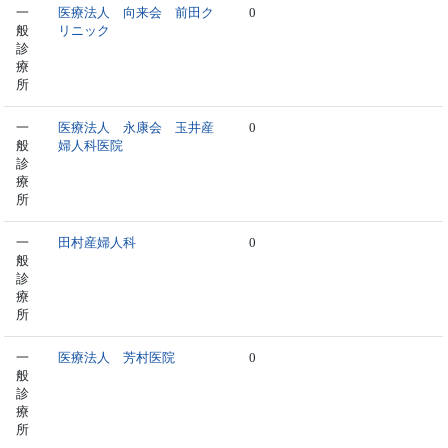
一
医療法人 向来会 前田ク
0
般
リニック
診
療
所
一
医療法人 永康会 玉井産
0
般
婦人科医院
診
療
所
一
田村産婦人科
0
般
診
療
所
一
医療法人 芳村医院
0
般
診
療
所