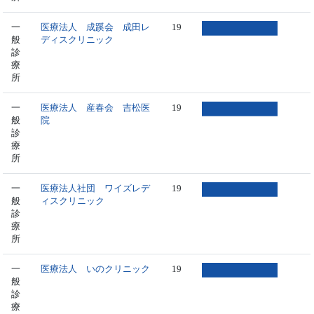
一
医療法人 成蹊会 成田レ
19
般
ディスクリニック
診
療
所
一
医療法人 産春会 吉松医
19
般
院
診
療
所
一
医療法人社団 ワイズレデ
19
般
ィスクリニック
診
療
所
一
医療法人 いのクリニック
19
般
診
療