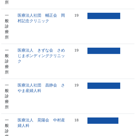
所
一
医療法人社団 輔正会 岡
19
般
村記念クリニック
診
療
所
一
医療法人 きずな会 さめ
19
般
じまボンディングクリニッ
診
ク
療
所
一
医療法人社団 昌静会 さ
19
般
やま産婦人科
診
療
所
一
医療法人 晃陽会 中村産
18
般
婦人科
診