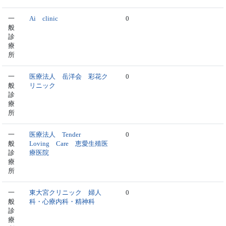
一
Ai clinic
0
般
診
療
所
一
医療法人 岳洋会 彩花ク
0
般
リニック
診
療
所
一
医療法人 Tender
0
般
Loving Care 恵愛生殖医
診
療医院
療
所
一
東大宮クリニック 婦人
0
般
科・心療内科・精神科
診
療