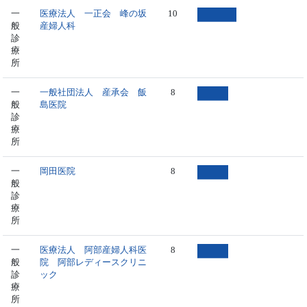
一
医療法人 一正会 峰の坂
10
般
産婦人科
診
療
所
一
一般社団法人 産承会 飯
8
般
島医院
診
療
所
一
岡田医院
8
般
診
療
所
一
医療法人 阿部産婦人科医
8
般
院 阿部レディースクリニ
診
ック
療
所