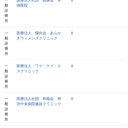
一
医療法人社団 徳栄会 常
0
般
徳医院
診
療
所
一
医療法人 陽向会 あらか
0
般
きウィメンズクリニック
診
療
所
一
医療法人 ワイ・ケイ・エ
0
般
スクリニック
診
療
所
一
医療法人社団 和風会 所
0
般
沢中央病院健診クリニック
診
療
所