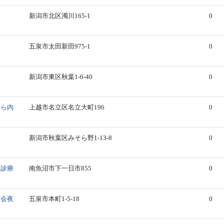
新潟市北区濁川165-1
0
五泉市太田新田975-1
0
新潟市東区秋葉1-6-40
0
はら内
上越市名立区名立大町196
0
新潟市秋葉区みそら野1-13-8
0
り診療
南魚沼市下一日市855
0
師会夜
五泉市本町1-5-18
0