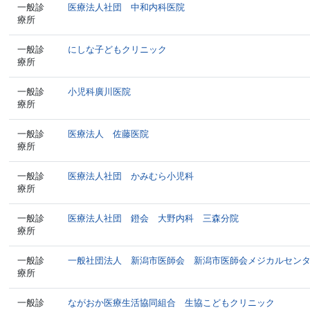
一般診
医療法人社団 中和内科医院
療所
一般診
にしな子どもクリニック
療所
一般診
小児科廣川医院
療所
一般診
医療法人 佐藤医院
療所
一般診
医療法人社団 かみむら小児科
療所
一般診
医療法人社団 鐙会 大野内科 三森分院
療所
一般診
一般社団法人 新潟市医師会 新潟市医師会メジカルセン
療所
一般診
ながおか医療生活協同組合 生協こどもクリニック