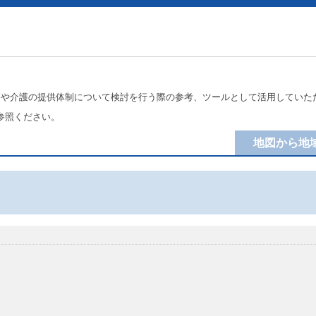
療や介護の提供体制について検討を行う際の参考、ツールとして活用していた
参照ください。
地図から地