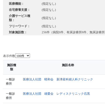
医療機能：
(指定なし)
在宅療養支援：
(指定なし)
介護サービス種
(指定なし)
類：
フリーワード：
(指定なし)
対象施設数：
256件（病院0件、有床診療所9件、無床診療所
表示件数
施設種
施設名称
類
一般診
医療法人社団 晴和会 新津産科婦人科クリニック
療所
一般診
医療法人社団 雄愛会 レディスクリニック石黒
療所