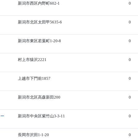
新潟市西区内野町602-1
0
新潟市北区太田甲5635-6
0
新潟市東区若葉町1-20-8
0
村上市猿沢2221
0
上越市下門前1857
0
新潟市北区高森新田200
0
ター
新潟市中央区紫竹山3-3-11
0
長岡市沢田1-1-20
0