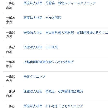
一般診
医療法人社団 児育会 城北レディースクリニック
療所
一般診
医療法人社団 たかき医院
療所
一般診
医療法人社団 富田産科婦人科医院 富田産科婦人科クリ
療所
一般診
医療法人社団 山口医院
療所
一般診
上越市国民健康保険くろかわ診療所
療所
一般診
松波クリニック
療所
一般診
医療法人社団 萌気会 萌気園浦佐診療所
療所
一般診
医療法人社団 かわさきこどもクリニック