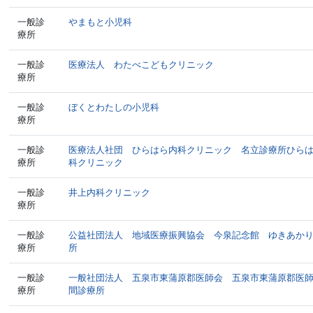
一般診
やまもと小児科
療所
一般診
医療法人 わたべこどもクリニック
療所
一般診
ぼくとわたしの小児科
療所
一般診
医療法人社団 ひらはら内科クリニック 名立診療所ひら
療所
科クリニック
一般診
井上内科クリニック
療所
一般診
公益社団法人 地域医療振興協会 今泉記念館 ゆきあか
療所
所
一般診
一般社団法人 五泉市東蒲原郡医師会 五泉市東蒲原郡医
療所
間診療所