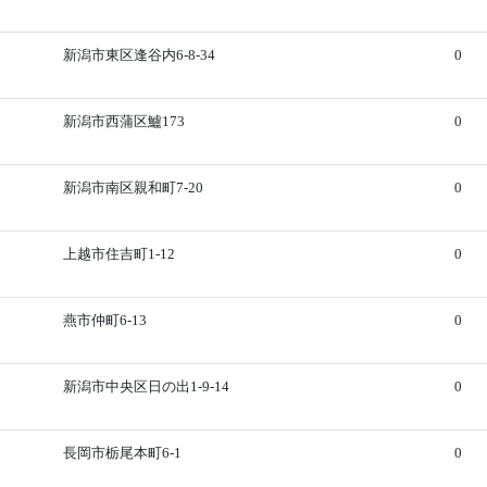
新潟市東区逢谷内6-8-34
0
新潟市西蒲区鱸173
0
新潟市南区親和町7-20
0
上越市住吉町1-12
0
燕市仲町6-13
0
新潟市中央区日の出1-9-14
0
長岡市栃尾本町6-1
0