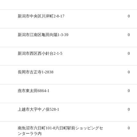
新潟市中央区川岸町2-8-17
0
新潟市江南区亀田向陽1-3-39
0
新潟市西区西小針台2-1-5
0
長岡市古正寺1-2838
0
燕市東太田6864-1
0
上越市大字中ノ俣528-1
0
南魚沼市六日町101-8六日町駅前ショッピングセ
0
ンターララ内