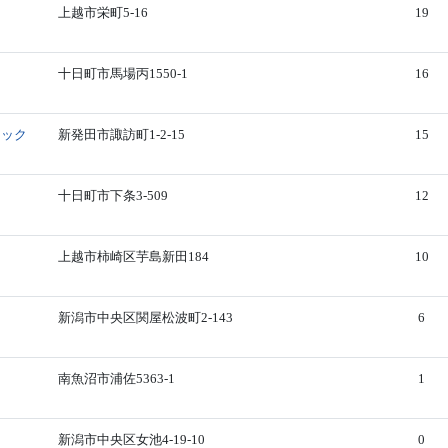
上越市栄町5-16
19
十日町市馬場丙1550-1
16
ニック
新発田市諏訪町1-2-15
15
十日町市下条3-509
12
上越市柿崎区芋島新田184
10
新潟市中央区関屋松波町2-143
6
南魚沼市浦佐5363-1
1
新潟市中央区女池4-19-10
0