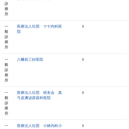
診
療
所
一
医療法人社団 マヤ内科医
0
般
院
診
療
所
一
八幡前三好医院
0
般
診
療
所
一
医療法人社団 研友会 真
0
般
弓皮膚泌尿器科医院
診
療
所
一
医療法人社団 小林内科小
0