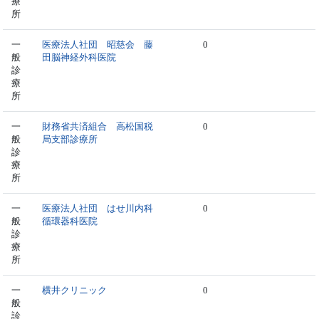
療
所
一
医療法人社団 昭慈会 藤
0
般
田脳神経外科医院
診
療
所
一
財務省共済組合 高松国税
0
般
局支部診療所
診
療
所
一
医療法人社団 はせ川内科
0
般
循環器科医院
診
療
所
一
横井クリニック
0
般
診