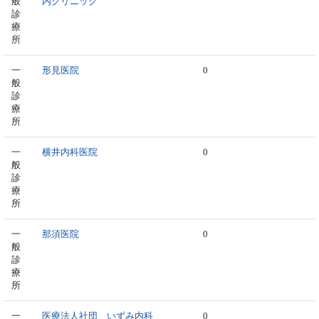
般
内クリニック
診
療
所
一
形見医院
0
般
診
療
所
一
横井内科医院
0
般
診
療
所
一
那須医院
0
般
診
療
所
一
医療法人社団 いずみ内科
0