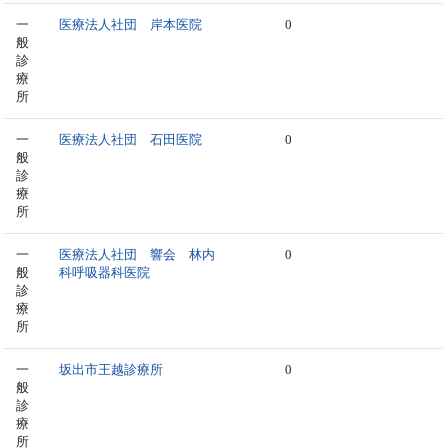
一
医療法人社団 岸本医院
0
般
診
療
所
一
医療法人社団 石田医院
0
般
診
療
所
一
医療法人社団 響会 林内
0
般
科呼吸器科医院
診
療
所
一
坂出市王越診療所
0
般
診
療
所