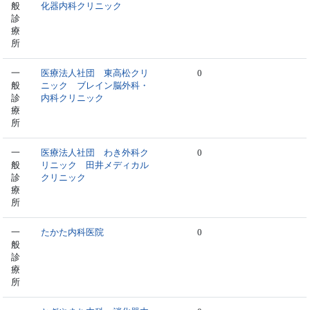
般
化器内科クリニック
診
療
所
一
医療法人社団 東高松クリ
0
般
ニック ブレイン脳外科・
診
内科クリニック
療
所
一
医療法人社団 わき外科ク
0
般
リニック 田井メディカル
診
クリニック
療
所
一
たかた内科医院
0
般
診
療
所