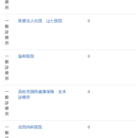
療
所
一
医療法人社団 はた医院
0
般
診
療
所
一
協和医院
0
般
診
療
所
一
高松市国民健康保険 女木
0
般
診療所
診
療
所
一
吉田内科医院
0
般