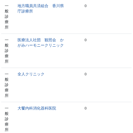
一
地方職員共済組合 香川県
0
般
庁診療所
診
療
所
一
医療法人社団 観照会 か
0
般
がみハーモニークリニック
診
療
所
一
全人クリニック
0
般
診
療
所
一
大饗内科消化器科医院
0
般
診
療
所