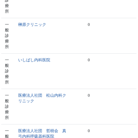
診
療
所
一
榊原クリニック
0
般
診
療
所
一
いしばし内科医院
0
般
診
療
所
一
医療法人社団 松山内科ク
0
般
リニック
診
療
所
一
医療法人社団 哲樹会 真
0
般
弓内科呼吸器科医院