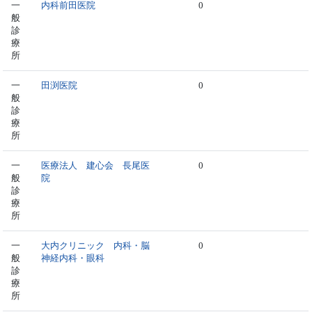
一
内科前田医院
0
般
診
療
所
一
田渕医院
0
般
診
療
所
一
医療法人 建心会 長尾医
0
般
院
診
療
所
一
大内クリニック 内科・脳
0
般
神経内科・眼科
診
療
所