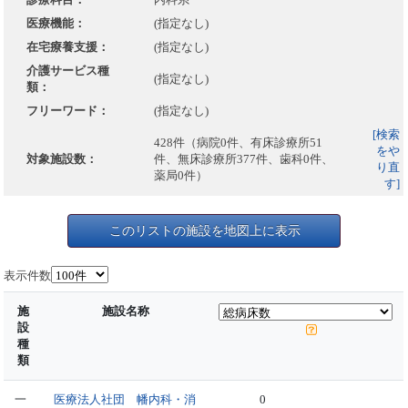
医療機能：
(指定なし)
在宅療養支援：
(指定なし)
介護サービス種
(指定なし)
類：
フリーワード：
(指定なし)
[検索
428件（病院0件、有床診療所51
をや
対象施設数：
件、無床診療所377件、歯科0件、
り直
薬局0件）
す]
このリストの施設を地図上に表示
表示件数
施
施設名称
設
種
類
一
医療法人社団 幡内科・消
0