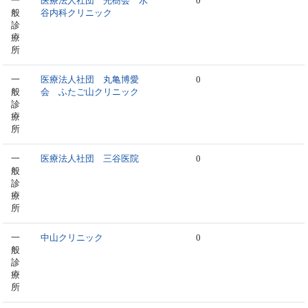
一
医療法人社団 光樹会 水
0
般
谷内科クリニック
診
療
所
一
医療法人社団 丸亀博愛
0
般
会 ふたご山クリニック
診
療
所
一
医療法人社団 三谷医院
0
般
診
療
所
一
中山クリニック
0
般
診
療
所