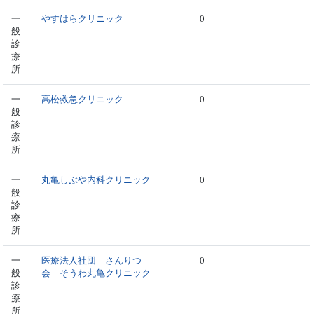
一
やすはらクリニック
0
般
診
療
所
一
高松救急クリニック
0
般
診
療
所
一
丸亀しぶや内科クリニック
0
般
診
療
所
一
医療法人社団 さんりつ
0
般
会 そうわ丸亀クリニック
診
療
所