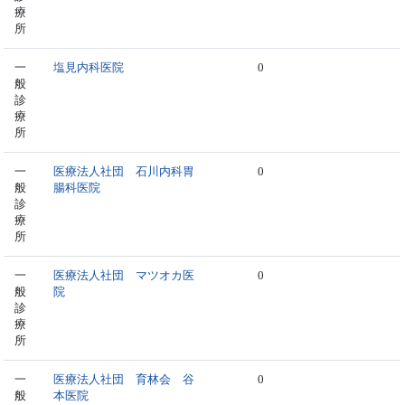
療
所
一
塩見内科医院
0
般
診
療
所
一
医療法人社団 石川内科胃
0
般
腸科医院
診
療
所
一
医療法人社団 マツオカ医
0
般
院
診
療
所
一
医療法人社団 育林会 谷
0
般
本医院