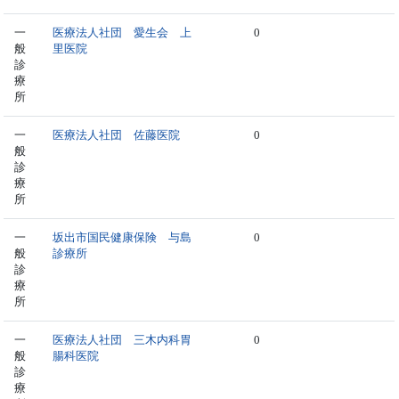
一
医療法人社団 愛生会 上
0
般
里医院
診
療
所
一
医療法人社団 佐藤医院
0
般
診
療
所
一
坂出市国民健康保険 与島
0
般
診療所
診
療
所
一
医療法人社団 三木内科胃
0
般
腸科医院
診
療