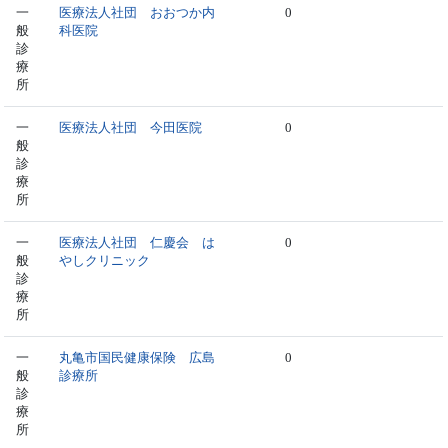
一
医療法人社団 おおつか内
0
般
科医院
診
療
所
一
医療法人社団 今田医院
0
般
診
療
所
一
医療法人社団 仁慶会 は
0
般
やしクリニック
診
療
所
一
丸亀市国民健康保険 広島
0
般
診療所
診
療
所