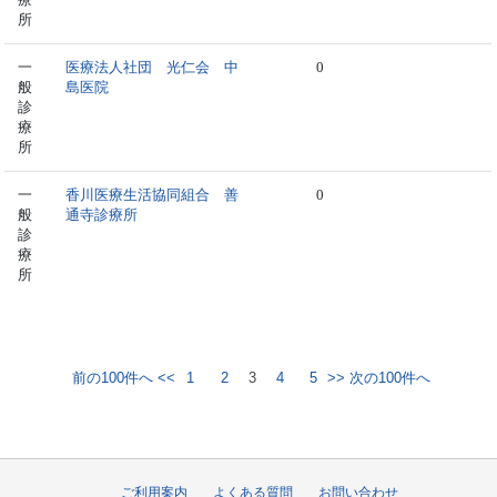
所
一
医療法人社団 光仁会 中
0
般
島医院
診
療
所
一
香川医療生活協同組合 善
0
般
通寺診療所
診
療
所
前の100件へ <<
1
2
3
4
5
>> 次の100件へ
ご利用案内
よくある質問
お問い合わせ