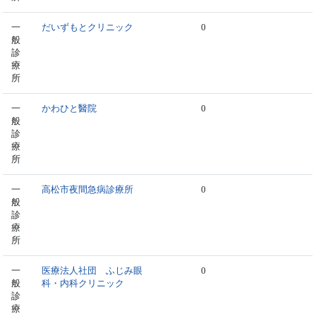
一
だいずもとクリニック
0
般
診
療
所
一
かわひと醫院
0
般
診
療
所
一
高松市夜間急病診療所
0
般
診
療
所
一
医療法人社団 ふじみ眼
0
般
科・内科クリニック
診
療