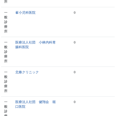
所
一
峯小児科医院
0
般
診
療
所
一
医療法人社団 小林内科胃
0
般
腸科医院
診
療
所
一
北條クリニック
0
般
診
療
所
一
医療法人社団 健翔会 堀
0
般
口医院
診
療