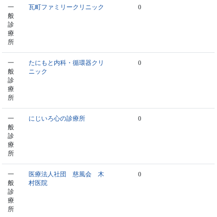
一
瓦町ファミリークリニック
0
般
診
療
所
一
たにもと内科・循環器クリ
0
般
ニック
診
療
所
一
にじいろ心の診療所
0
般
診
療
所
一
医療法人社団 慈風会 木
0
般
村医院
診
療
所