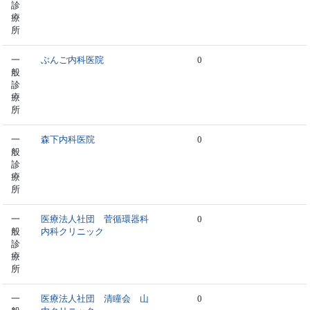
診
療
所
一
ぶんご内科医院
0
般
診
療
所
一
森下内科医院
0
般
診
療
所
一
医療法人社団 菅循環器科
0
般
内科クリニック
診
療
所
一
医療法人社団 清瞳会 山
0