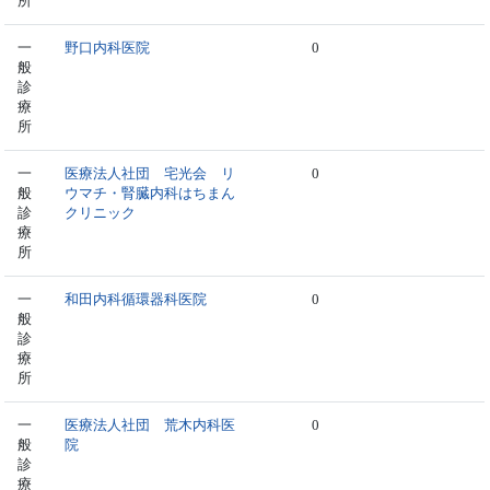
所
一
野口内科医院
0
般
診
療
所
一
医療法人社団 宅光会 リ
0
般
ウマチ・腎臓内科はちまん
診
クリニック
療
所
一
和田内科循環器科医院
0
般
診
療
所
一
医療法人社団 荒木内科医
0
般
院
診
療