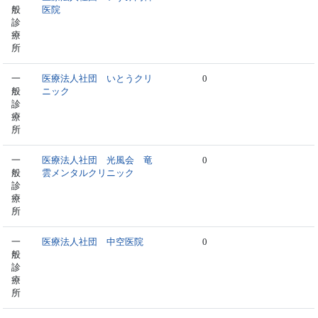
般
医院
診
療
所
一
医療法人社団 いとうクリ
0
般
ニック
診
療
所
一
医療法人社団 光風会 竜
0
般
雲メンタルクリニック
診
療
所
一
医療法人社団 中空医院
0
般
診
療
所