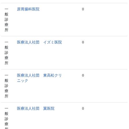
一
原胃腸科医院
0
般
診
療
所
一
医療法人社団 イズミ医院
0
般
診
療
所
一
医療法人社団 東高松クリ
0
般
ニック
診
療
所
一
医療法人社団 翼医院
0
般
診
療