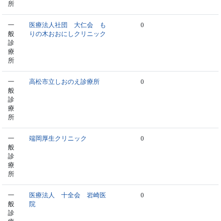
所
一
医療法人社団 大仁会 も
0
般
りの木おおにしクリニック
診
療
所
一
高松市立しおのえ診療所
0
般
診
療
所
一
端岡厚生クリニック
0
般
診
療
所
一
医療法人 十全会 岩崎医
0
般
院
診