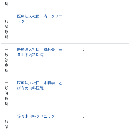
所
一
医療法人社団 溝口クリニ
0
般
ック
診
療
所
一
医療法人社団 耕彩会 三
0
般
条山下内科医院
診
療
所
一
医療法人社団 水明会 と
0
般
びうめ内科医院
診
療
所
一
佐々木内科クリニック
0
般
診