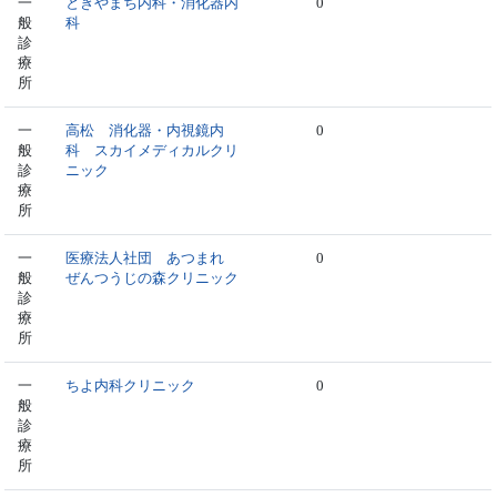
一
とぎやまち内科・消化器内
0
般
科
診
療
所
一
高松 消化器・内視鏡内
0
般
科 スカイメディカルクリ
診
ニック
療
所
一
医療法人社団 あつまれ
0
般
ぜんつうじの森クリニック
診
療
所
一
ちよ内科クリニック
0
般
診
療
所