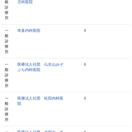
般
児科医院
診
療
所
一
本多内科医院
0
般
診
療
所
一
医療法人社団 仏生山みぞ
0
般
ぶち内科医院
診
療
所
一
医療法人社団 松田内科医
0
般
院
診
療
所