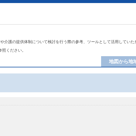
療や介護の提供体制について検討を行う際の参考、ツールとして活用していた
参照ください。
地図から地