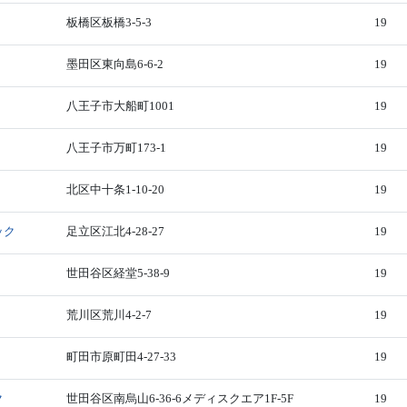
板橋区板橋3-5-3
19
墨田区東向島6-6-2
19
八王子市大船町1001
19
八王子市万町173-1
19
北区中十条1-10-20
19
ック
足立区江北4-28-27
19
世田谷区経堂5-38-9
19
荒川区荒川4-2-7
19
町田市原町田4-27-33
19
ク
世田谷区南烏山6-36-6メディスクエア1F-5F
19