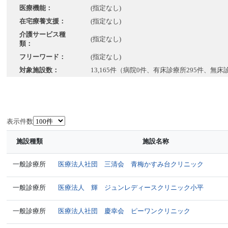
医療機能：
(指定なし)
在宅療養支援：
(指定なし)
介護サービス種
(指定なし)
類：
フリーワード：
(指定なし)
対象施設数：
13,165件（病院0件、有床診療所295件、無床
表示件数
施設種類
施設名称
一般診療所
医療法人社団 三清会 青梅かすみ台クリニック
一般診療所
医療法人 輝 ジュンレディースクリニック小平
一般診療所
医療法人社団 慶幸会 ピーワンクリニック