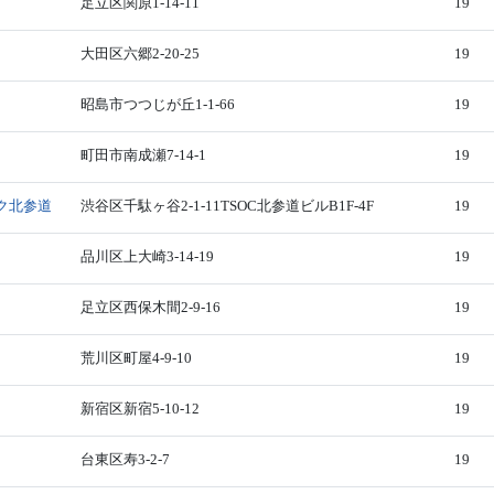
足立区関原1-14-11
19
大田区六郷2-20-25
19
昭島市つつじが丘1-1-66
19
町田市南成瀬7-14-1
19
ク北参道
渋谷区千駄ヶ谷2-1-11TSOC北参道ビルB1F-4F
19
品川区上大崎3-14-19
19
足立区西保木間2-9-16
19
荒川区町屋4-9-10
19
新宿区新宿5-10-12
19
台東区寿3-2-7
19