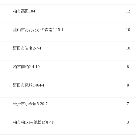
柏市高田184
12
流山市おおたかの森南2-15-1
10
野田市岩名2-7-1
10
柏市南柏2-4-19
8
野田市尾崎1464-1
8
松戸市小金原5-20-7
7
柏市柏1-1-7池松ビル4F
3