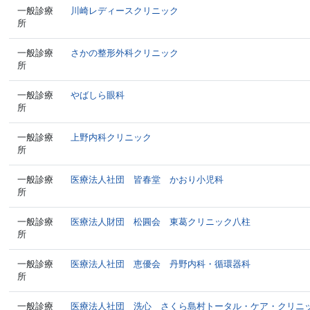
一般診療
川崎レディースクリニック
所
一般診療
さかの整形外科クリニック
所
一般診療
やばしら眼科
所
一般診療
上野内科クリニック
所
一般診療
医療法人社団 皆春堂 かおり小児科
所
一般診療
医療法人財団 松圓会 東葛クリニック八柱
所
一般診療
医療法人社団 恵優会 丹野内科・循環器科
所
一般診療
医療法人社団 洗心 さくら島村トータル・ケア・クリニ