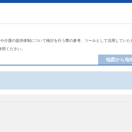
療や介護の提供体制について検討を行う際の参考、ツールとして活用していた
参照ください。
地図から地