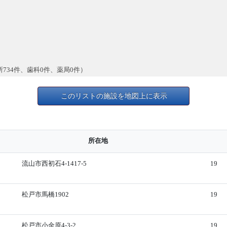
所734件、歯科0件、薬局0件）
このリストの施設を地図上に表示
所在地
流山市西初石4-1417-5
19
松戸市馬橋1902
19
松戸市小金原4-3-2
19