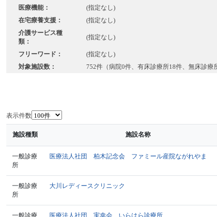
医療機能：
(指定なし)
在宅療養支援：
(指定なし)
介護サービス種
(指定なし)
類：
フリーワード：
(指定なし)
対象施設数：
752件（病院0件、有床診療所18件、無床診療
表示件数
施設種類
施設名称
一般診療
医療法人社団 柏木記念会 ファミール産院ながれやま
所
一般診療
大川レディースクリニック
所
一般診療
医療法人社団 実幸会 いらはら診療所