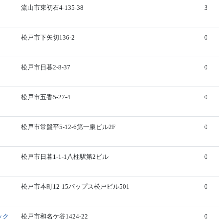
流山市東初石4-135-38
3
松戸市下矢切136-2
0
松戸市日暮2-8-37
0
松戸市五香5-27-4
0
松戸市常盤平5-12-6第一泉ビル2F
0
松戸市日暮1-1-1八柱駅第2ビル
0
松戸市本町12-15パップス松戸ビル501
0
ック
松戸市和名ケ谷1424-22
0