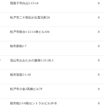
我孫子市白山1-15-14
0
松戸市二十世紀が丘梨元町26
0
松戸市稔台1-12-11林ビル104
0
柏市新柏1-7
0
ク
流山市おおたかの森南1-25-2K-1
0
柏市加賀2-1-18
0
松戸市小金3高橋ビル7F
0
柏市柏2-5-8柏セントラルビル3F-B
0