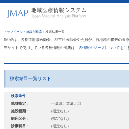
トップページ
>
施設別検索
> 検索結果一覧
JMAPは、各都道府県医師会、郡市区医師会や会員が、自地域の将来の医
当サイトで使用している各種情報の出典は、
各情報のソースについて
をご
検索結果一覧リスト
検索条件
地域指定：
千葉県 > 東葛北部
施設種類：
(指定なし)
病床区分：
(指定なし)
診療科目：
(指定なし)