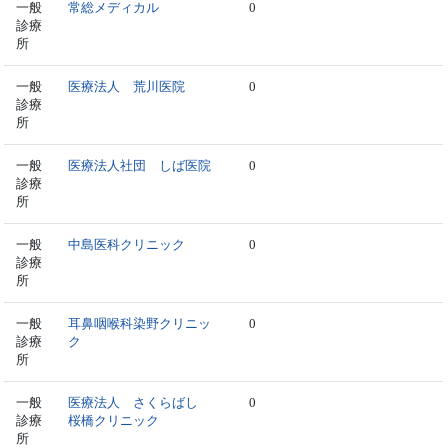
一般
常総メディカル
0
診療
所
一般
医療法人 荒川医院
0
診療
所
一般
医療法人社団 しば医院
0
診療
所
一般
中島医科クリニック
0
診療
所
一般
耳鼻咽喉科染野クリニッ
0
診療
ク
所
一般
医療法人 さくらばし
0
診療
桜橋クリニック
所