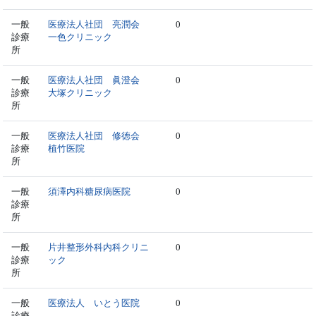
一般
医療法人社団 亮潤会
0
診療
一色クリニック
所
一般
医療法人社団 眞澄会
0
診療
大塚クリニック
所
一般
医療法人社団 修徳会
0
診療
植竹医院
所
一般
須澤内科糖尿病医院
0
診療
所
一般
片井整形外科内科クリニ
0
診療
ック
所
一般
医療法人 いとう医院
0
診療