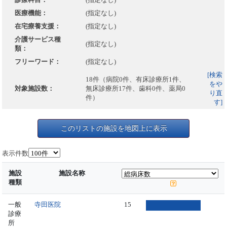
医療機能：
(指定なし)
在宅療養支援：
(指定なし)
介護サービス種
(指定なし)
類：
フリーワード：
(指定なし)
[検索
18件（病院0件、有床診療所1件、
をや
対象施設数：
無床診療所17件、歯科0件、薬局0
り直
件）
す]
このリストの施設を地図上に表示
表示件数
施設
施設名称
種類
一般
寺田医院
15
診療
所