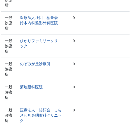
所
一般
医療法人社団 祐亜会
0
診療
鈴木内科整形外科医院
所
一般
ひかりファミリークリニ
0
診療
ック
所
一般
のぞみが丘診療所
0
診療
所
一般
菊地眼科医院
0
診療
所
一般
医療法人 笑顔会 しら
0
診療
さわ耳鼻咽喉科クリニッ
所
ク