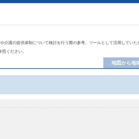
療や介護の提供体制について検討を行う際の参考、ツールとして活用していた
参照ください。
地図から地