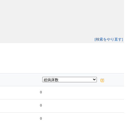
[検索をやり直す]
0
0
0