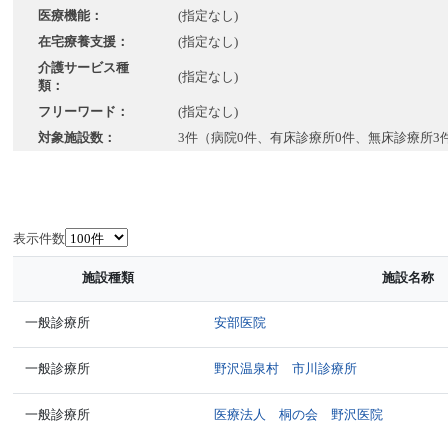
医療機能：
(指定なし)
在宅療養支援：
(指定なし)
介護サービス種
(指定なし)
類：
フリーワード：
(指定なし)
対象施設数：
3件（病院0件、有床診療所0件、無床診療所3
表示件数
施設種類
施設名称
一般診療所
安部医院
一般診療所
野沢温泉村 市川診療所
一般診療所
医療法人 桐の会 野沢医院