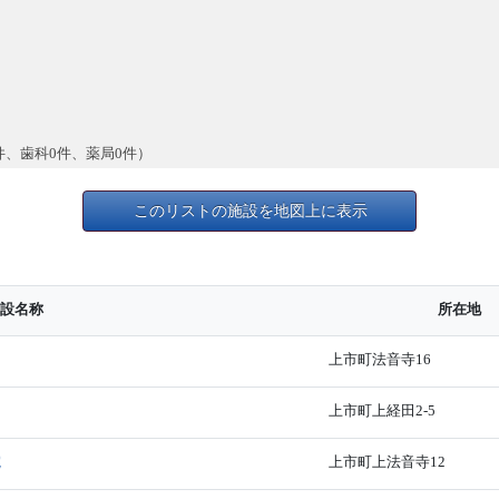
件、歯科0件、薬局0件）
このリストの施設を地図上に表示
設名称
所在地
上市町法音寺16
上市町上経田2-5
院
上市町上法音寺12