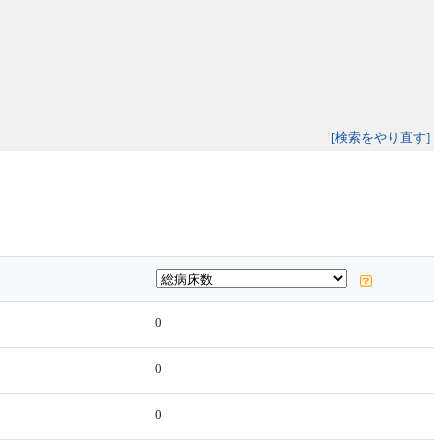
[検索をやり直す]
0
0
0