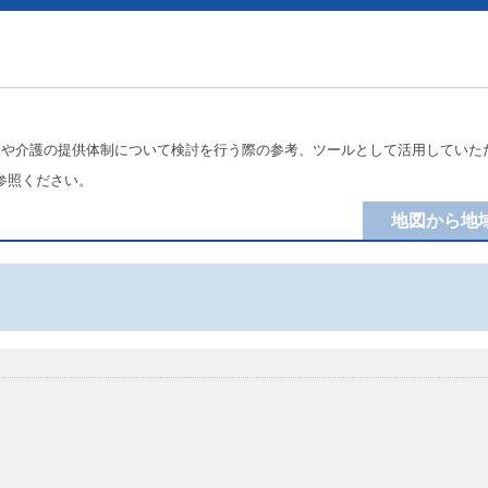
療や介護の提供体制について検討を行う際の参考、ツールとして活用していた
参照ください。
地図から地