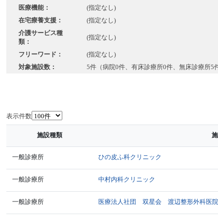
医療機能：
(指定なし)
在宅療養支援：
(指定なし)
介護サービス種
(指定なし)
類：
フリーワード：
(指定なし)
対象施設数：
5件（病院0件、有床診療所0件、無床診療所5
表示件数
施設種類
施
一般診療所
ひの皮ふ科クリニック
一般診療所
中村内科クリニック
一般診療所
医療法人社団 双星会 渡辺整形外科医