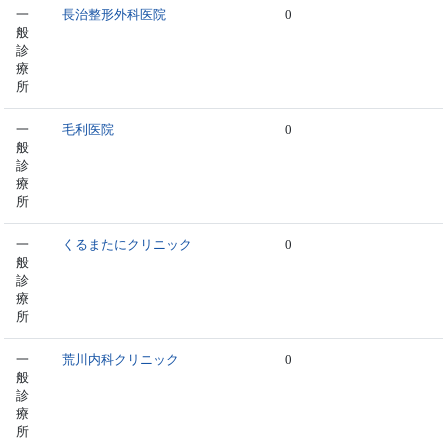
一
長治整形外科医院
0
般
診
療
所
一
毛利医院
0
般
診
療
所
一
くるまたにクリニック
0
般
診
療
所
一
荒川内科クリニック
0
般
診
療
所