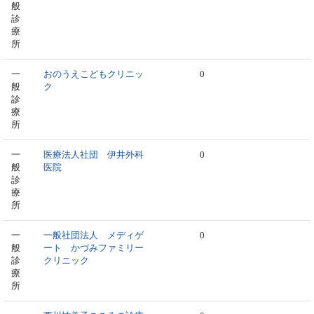
般
診
療
所
一
おのうえこどもクリニッ
0
般
ク
診
療
所
一
医療法人社団 伊井外科
0
般
医院
診
療
所
一
一般社団法人 メディゲ
0
般
ート かづみファミリー
診
クリニック
療
所