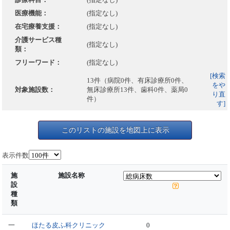
医療機能：
(指定なし)
在宅療養支援：
(指定なし)
介護サービス種
(指定なし)
類：
フリーワード：
(指定なし)
[検索
13件（病院0件、有床診療所0件、
をや
対象施設数：
無床診療所13件、歯科0件、薬局0
り直
件）
す]
このリストの施設を地図上に表示
表示件数
施
施設名称
設
種
類
一
ほたる皮ふ科クリニック
0