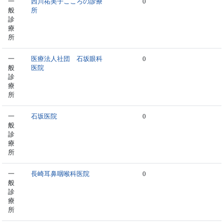
一
西川祐美子こころの診療
0
般
所
診
療
所
一
医療法人社団 石坂眼科
0
般
医院
診
療
所
一
石坂医院
0
般
診
療
所
一
長崎耳鼻咽喉科医院
0
般
診
療
所