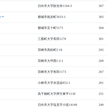
日向市大字財光寺1194-3
307
ター
都城市祝吉町5033-1
305
都城市五十町5173
304
三股町大字長田1270
301
宮崎市高松町2-16
292
宮崎市大坪西1-2-1
269
宮崎市大字有田1173
267
小林市大字水流迫852-1
261
高千穂町大字押方東平1130
251
日向市大字塩見字小堤14168
240