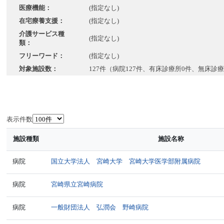
医療機能：
(指定なし)
在宅療養支援：
(指定なし)
介護サービス種
(指定なし)
類：
フリーワード：
(指定なし)
対象施設数：
127件（病院127件、有床診療所0件、無床診
表示件数
施設種類
施設名称
病院
国立大学法人 宮崎大学 宮崎大学医学部附属病院
病院
宮崎県立宮崎病院
病院
一般財団法人 弘潤会 野崎病院