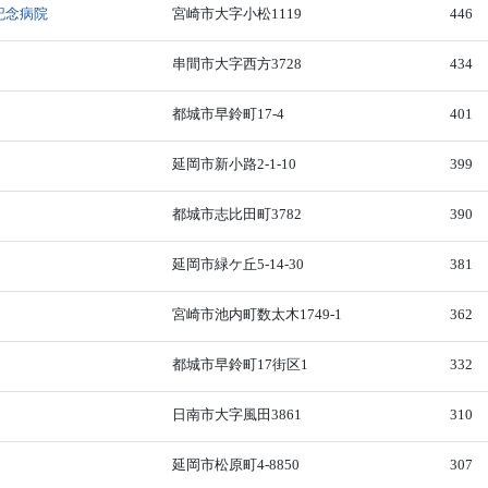
記念病院
宮崎市大字小松1119
446
串間市大字西方3728
434
都城市早鈴町17-4
401
延岡市新小路2-1-10
399
都城市志比田町3782
390
延岡市緑ケ丘5-14-30
381
宮崎市池内町数太木1749-1
362
都城市早鈴町17街区1
332
日南市大字風田3861
310
延岡市松原町4-8850
307