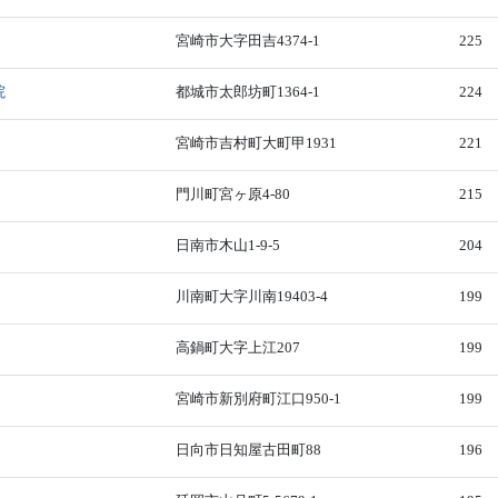
宮崎市大字田吉4374-1
225
院
都城市太郎坊町1364-1
224
宮崎市吉村町大町甲1931
221
門川町宮ヶ原4-80
215
日南市木山1-9-5
204
川南町大字川南19403-4
199
高鍋町大字上江207
199
宮崎市新別府町江口950-1
199
日向市日知屋古田町88
196