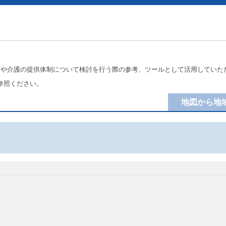
療や介護の提供体制について検討を行う際の参考、ツールとして活用していた
参照ください。
地図から地