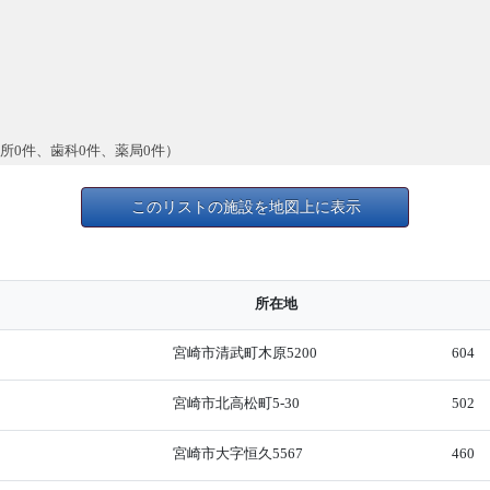
療所0件、歯科0件、薬局0件）
このリストの施設を地図上に表示
所在地
宮崎市清武町木原5200
604
宮崎市北高松町5-30
502
宮崎市大字恒久5567
460