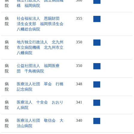
病
独立行政法人 国立病院機
360
院
構 福岡病院
病
社会福祉法人 恩賜財団
355
院
済生会支部 福岡県済生会
八幡総合病院
病
地方独立行政法人 北九州
350
院
市立病院機構 北九州市立
八幡病院
病
公益社団法人 福岡医療
350
院
団 千鳥橋病院
病
医療法人社団 翠会 行橋
348
院
記念病院
病
医療法人 十全会 おおり
341
院
ん病院
病
医療法人社団 敬信会 大
340
院
法山病院