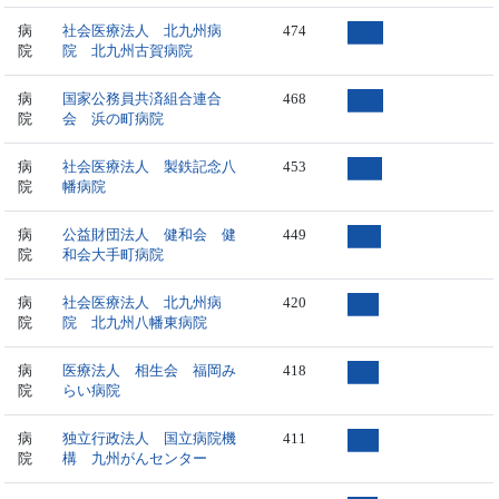
病
社会医療法人 北九州病
474
院
院 北九州古賀病院
病
国家公務員共済組合連合
468
院
会 浜の町病院
病
社会医療法人 製鉄記念八
453
院
幡病院
病
公益財団法人 健和会 健
449
院
和会大手町病院
病
社会医療法人 北九州病
420
院
院 北九州八幡東病院
病
医療法人 相生会 福岡み
418
院
らい病院
病
独立行政法人 国立病院機
411
院
構 九州がんセンター