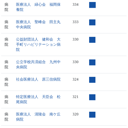
病
医療法人 緑心会 福岡保
334
院
養院
病
医療法人 聖峰会 田主丸
333
院
中央病院
病
公益財団法人 健和会 大
330
院
手町リハビリテーション病
院
病
公立学校共済組合 九州中
330
院
央病院
病
社会医療法人 原三信病院
324
院
病
特定医療法人 天臣会 松
321
院
尾病院
病
医療法人 清陵会 南ケ丘
320
院
病院