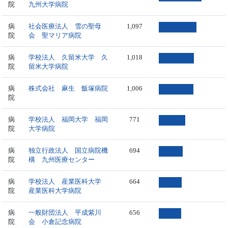
院
九州大学病院
病
社会医療法人 雪の聖母
1,097
院
会 聖マリア病院
病
学校法人 久留米大学 久
1,018
院
留米大学病院
病
株式会社 麻生 飯塚病院
1,006
院
病
学校法人 福岡大学 福岡
771
院
大学病院
病
独立行政法人 国立病院機
694
院
構 九州医療センター
病
学校法人 産業医科大学
664
院
産業医科大学病院
病
一般財団法人 平成紫川
656
院
会 小倉記念病院