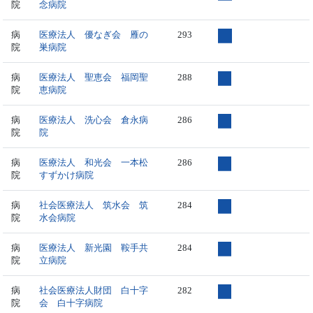
院
念病院
病
医療法人 優なぎ会 雁の
293
院
巣病院
病
医療法人 聖恵会 福岡聖
288
院
恵病院
病
医療法人 洗心会 倉永病
286
院
院
病
医療法人 和光会 一本松
286
院
すずかけ病院
病
社会医療法人 筑水会 筑
284
院
水会病院
病
医療法人 新光園 鞍手共
284
院
立病院
病
社会医療法人財団 白十字
282
院
会 白十字病院