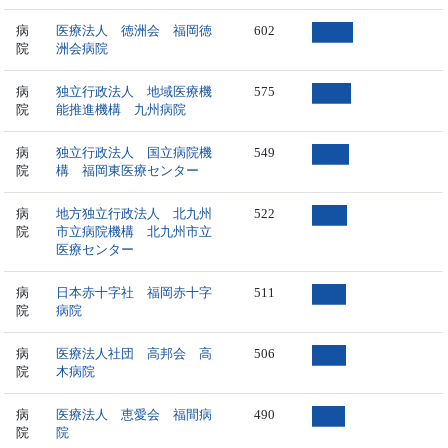
病
医療法人 徳洲会 福岡徳
602
院
洲会病院
病
独立行政法人 地域医療機
575
院
能推進機構 九州病院
病
独立行政法人 国立病院機
549
院
構 福岡東医療センター
病
地方独立行政法人 北九州
522
院
市立病院機構 北九州市立
医療センター
病
日本赤十字社 福岡赤十字
511
院
病院
病
医療法人社団 高邦会 高
506
院
木病院
病
医療法人 恵愛会 福間病
490
院
院