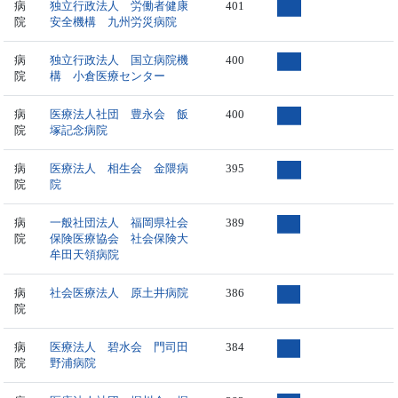
病
独立行政法人 労働者健康
401
院
安全機構 九州労災病院
病
独立行政法人 国立病院機
400
院
構 小倉医療センター
病
医療法人社団 豊永会 飯
400
院
塚記念病院
病
医療法人 相生会 金隈病
395
院
院
病
一般社団法人 福岡県社会
389
院
保険医療協会 社会保険大
牟田天領病院
病
社会医療法人 原土井病院
386
院
病
医療法人 碧水会 門司田
384
院
野浦病院