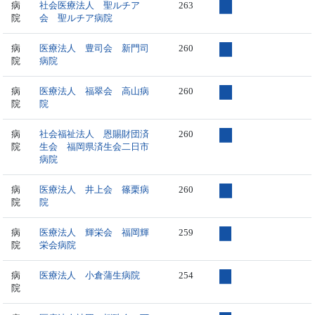
病
社会医療法人 聖ルチア
263
院
会 聖ルチア病院
病
医療法人 豊司会 新門司
260
院
病院
病
医療法人 福翠会 高山病
260
院
院
病
社会福祉法人 恩賜財団済
260
院
生会 福岡県済生会二日市
病院
病
医療法人 井上会 篠栗病
260
院
院
病
医療法人 輝栄会 福岡輝
259
院
栄会病院
病
医療法人 小倉蒲生病院
254
院