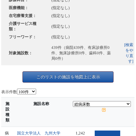
医療機能：
(指定なし)
在宅療養支援：
(指定なし)
介護サービス種
(指定なし)
類：
フリーワード：
(指定なし)
[検索
439件（病院439件、有床診療所0
をや
対象施設数：
件、無床診療所0件、歯科0件、薬
り直
局0件）
す]
このリストの施設を地図上に表示
表示件数
施
施設名称
設
種
類
病
国立大学法人 九州大学
1,242