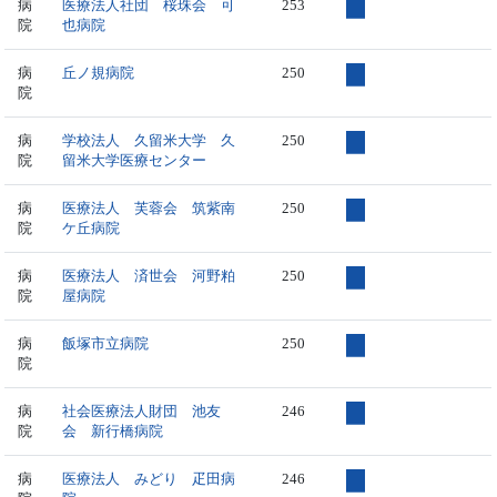
病
医療法人社団 桜珠会 可
253
院
也病院
病
丘ノ規病院
250
院
病
学校法人 久留米大学 久
250
院
留米大学医療センター
病
医療法人 芙蓉会 筑紫南
250
院
ケ丘病院
病
医療法人 済世会 河野粕
250
院
屋病院
病
飯塚市立病院
250
院
病
社会医療法人財団 池友
246
院
会 新行橋病院
病
医療法人 みどり 疋田病
246