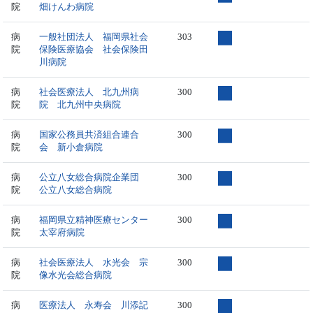
院
畑けんわ病院
病
一般社団法人 福岡県社会
303
院
保険医療協会 社会保険田
川病院
病
社会医療法人 北九州病
300
院
院 北九州中央病院
病
国家公務員共済組合連合
300
院
会 新小倉病院
病
公立八女総合病院企業団
300
院
公立八女総合病院
病
福岡県立精神医療センター
300
院
太宰府病院
病
社会医療法人 水光会 宗
300
院
像水光会総合病院
病
医療法人 永寿会 川添記
300