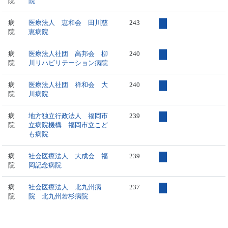
院
院
病
医療法人 恵和会 田川慈
243
院
恵病院
病
医療法人社団 高邦会 柳
240
院
川リハビリテーション病院
病
医療法人社団 祥和会 大
240
院
川病院
病
地方独立行政法人 福岡市
239
院
立病院機構 福岡市立こど
も病院
病
社会医療法人 大成会 福
239
院
岡記念病院
病
社会医療法人 北九州病
237
院
院 北九州若杉病院