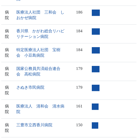
病
医療法人社団 三和会 し
186
院
おかぜ病院
病
香川県 かがわ総合リハビ
184
院
リテーション病院
病
特定医療法人社団 宝樹
184
院
会 小豆島病院
病
国家公務員共済組合連合
179
院
会 高松病院
病
さぬき市民病院
179
院
病
医療法人 清和会 清水病
161
院
院
病
三豊市立西香川病院
150
院