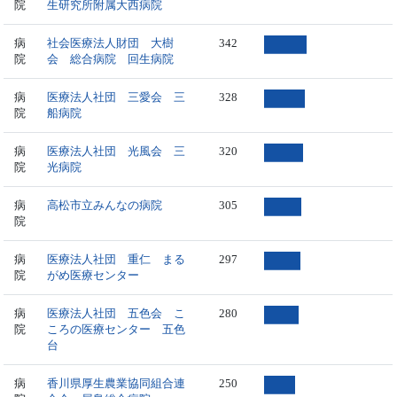
院
生研究所附属大西病院
病
社会医療法人財団 大樹
342
院
会 総合病院 回生病院
病
医療法人社団 三愛会 三
328
院
船病院
病
医療法人社団 光風会 三
320
院
光病院
病
高松市立みんなの病院
305
院
病
医療法人社団 重仁 まる
297
院
がめ医療センター
病
医療法人社団 五色会 こ
280
院
ころの医療センター 五色
台
病
香川県厚生農業協同組合連
250