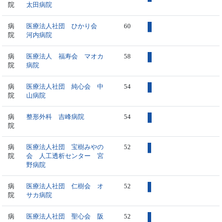
院
太田病院
病
医療法人社団 ひかり会
60
院
河内病院
病
医療法人 福寿会 マオカ
58
院
病院
病
医療法人社団 純心会 中
54
院
山病院
病
整形外科 吉峰病院
54
院
病
医療法人社団 宝樹みやの
52
院
会 人工透析センター 宮
野病院
病
医療法人社団 仁樹会 オ
52
院
サカ病院
病
医療法人社団 聖心会 阪
52