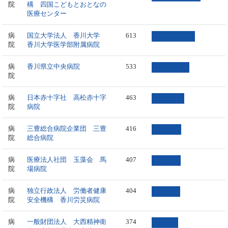
院
構 四国こどもとおとなの
医療センター
病
国立大学法人 香川大学
613
院
香川大学医学部附属病院
病
香川県立中央病院
533
院
病
日本赤十字社 高松赤十字
463
院
病院
病
三豊総合病院企業団 三豊
416
院
総合病院
病
医療法人社団 玉藻会 馬
407
院
場病院
病
独立行政法人 労働者健康
404
院
安全機構 香川労災病院
病
一般財団法人 大西精神衛
374