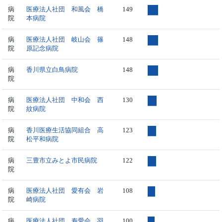
病
医療法人社団 和風会 橋
149
院
本病院
病
医療法人社団 岐山会 篠
148
院
原記念病院
病
香川県立白鳥病院
148
院
病
医療法人社団 中和会 西
130
院
紋病院
病
香川医療生活協同組合 高
123
院
松平和病院
病
三豊市立みとよ市民病院
122
院
病
医療法人社団 愛有会 岩
108
院
崎病院
病
医療法人社団 寿愛会 羽
100