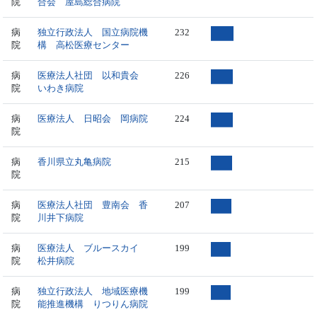
院
合会 屋島総合病院
病
独立行政法人 国立病院機
232
院
構 高松医療センター
病
医療法人社団 以和貴会
226
院
いわき病院
病
医療法人 日昭会 岡病院
224
院
病
香川県立丸亀病院
215
院
病
医療法人社団 豊南会 香
207
院
川井下病院
病
医療法人 ブルースカイ
199
院
松井病院
病
独立行政法人 地域医療機
199
院
能推進機構 りつりん病院