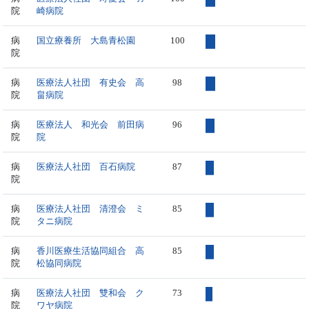
院
崎病院
病
国立療養所 大島青松園
100
院
病
医療法人社団 有史会 高
98
院
畠病院
病
医療法人 和光会 前田病
96
院
院
病
医療法人社団 百石病院
87
院
病
医療法人社団 清澄会 ミ
85
院
タニ病院
病
香川医療生活協同組合 高
85
院
松協同病院
病
医療法人社団 雙和会 ク
73
院
ワヤ病院