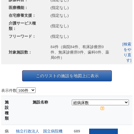
医療機能：
(指定なし)
在宅療養支援：
(指定なし)
介護サービス種
(指定なし)
類：
フリーワード：
(指定なし)
[検索
84件（病院84件、有床診療所0
をや
対象施設数：
件、無床診療所0件、歯科0件、薬
り直
局0件）
す]
このリストの施設を地図上に表示
表示件数
施
施設名称
設
種
類
病
独立行政法人 国立病院機
689