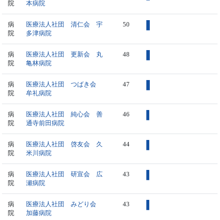
院
本病院
病
医療法人社団 清仁会 宇
50
院
多津病院
病
医療法人社団 更新会 丸
48
院
亀林病院
病
医療法人社団 つばき会
47
院
牟礼病院
病
医療法人社団 純心会 善
46
院
通寺前田病院
病
医療法人社団 啓友会 久
44
院
米川病院
病
医療法人社団 研宣会 広
43
院
瀬病院
病
医療法人社団 みどり会
43
院
加藤病院