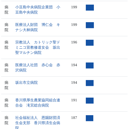
病
小豆島中央病院企業団 小
199
院
豆島中央病院
病
医療法人財団 博仁会 キ
199
院
ナシ大林病院
病
宗教法人 カトリック聖ド
196
院
ミニコ宣教修道女会 坂出
聖マルチン病院
病
医療法人社団 赤心会 赤
194
院
沢病院
病
坂出市立病院
194
院
病
香川県厚生農業協同組合連
191
院
合会 滝宮総合病院
病
社会福祉法人 恩賜財団済
187
院
生会支部 香川県済生会病
院