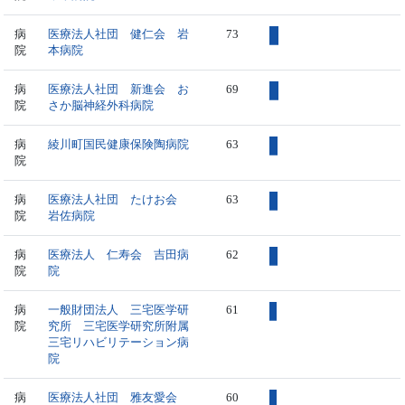
病
医療法人社団 健仁会 岩
73
院
本病院
病
医療法人社団 新進会 お
69
院
さか脳神経外科病院
病
綾川町国民健康保険陶病院
63
院
病
医療法人社団 たけお会
63
院
岩佐病院
病
医療法人 仁寿会 吉田病
62
院
院
病
一般財団法人 三宅医学研
61
院
究所 三宅医学研究所附属
三宅リハビリテーション病
院
病
医療法人社団 雅友愛会
60