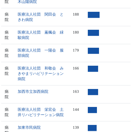
院
木山陽病院
病
医療法人社団 関田会 と
188
院
きわ病院
病
医療法人社団 薫楓会 緑
180
院
駿病院
病
医療法人社団 一陽会 服
179
院
部病院
病
医療法人社団 和敬会 み
166
院
きやまリハビリテーション
病院
病
加西市立加西病院
163
院
病
医療法人社団 栄宏会 土
144
院
井リハビリテーション病院
病
加東市民病院
139