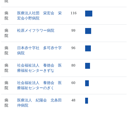
院
病
医療法人社団 栄宏会 栄
116
院
宏会小野病院
病
松原メイフラワー病院
99
院
病
日本赤十字社 多可赤十字
96
院
病院
病
社会福祉法人 養徳会 医
80
院
療福祉センターきずな
病
社会福祉法人 養徳会 医
60
院
療福祉センターのぎく
病
医療法人 紀陽会 北条田
48
院
仲病院