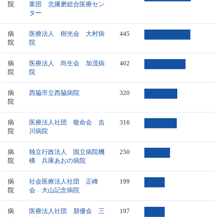
院
業団 北播磨総合医療セン
ター
病
医療法人 樹光会 大村病
445
院
院
病
医療法人 尚生会 加茂病
402
院
院
病
西脇市立西脇病院
320
院
病
医療法人社団 敬命会 吉
316
院
川病院
病
独立行政法人 国立病院機
250
院
構 兵庫あおの病院
病
社会医療法人社団 正峰
199
院
会 大山記念病院
病
医療法人社団 朋優会 三
197