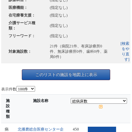
医療機能：
(指定なし)
在宅療養支援：
(指定なし)
介護サービス種
(指定なし)
類：
フリーワード：
(指定なし)
[検索
21件（病院21件、有床診療所0
をや
対象施設数：
件、無床診療所0件、歯科0件、薬
り直
局0件）
す]
このリストの施設を地図上に表示
表示件数
施
施設名称
設
種
類
病
北播磨総合医療センター企
450