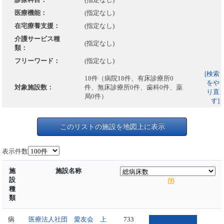
医療機能：
(指定なし)
在宅療養支援：
(指定なし)
介護サービス種
(指定なし)
類：
フリーワード：
(指定なし)
[検索
18件（病院18件、有床診療所0
をや
対象施設数：
件、無床診療所0件、歯科0件、薬
り直
局0件）
す]
このリストの施設を地図上に表示
表示件数
施
施設名称
設
種
類
病
医療法人社団 愛友会 上
733