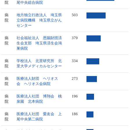
院
尾中央総合病院
病
地方独立行政法人 埼玉県
503
院
立病院機構 埼玉県立がん
センター
病
社会福祉法人 恩賜財団済
379
院
生会支部 埼玉県済生会鴻
巣病院
病
学校法人 北里研究所 北
334
院
里大学メディカルセンター
病
医療法人財団 ヘリオス
273
院
会 ヘリオス会病院
病
医療法人社団 博翔会 桃
196
院
泉園 北本病院
病
医療法人社団 愛友会 上
186
院
尾中央第二病院