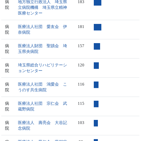
病
地方独立行政法人 埼玉県
183
院
立病院機構 埼玉県立精神
医療センター
病
医療法人社団 愛友会 伊
181
院
奈病院
病
医療法人財団 聖蹟会 埼
157
院
玉県央病院
病
埼玉県総合リハビリテーシ
120
院
ョンセンター
病
医療法人社団 鴻愛会 こ
116
院
うのす共生病院
病
医療法人社団 宗仁会 武
115
院
蔵野病院
病
医療法人 壽亮会 大谷記
103
院
念病院