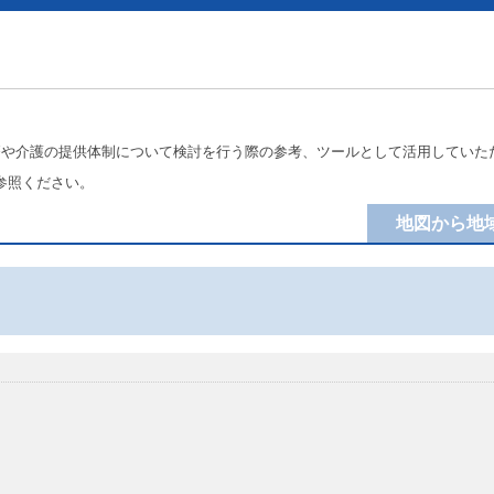
療や介護の提供体制について検討を行う際の参考、ツールとして活用していた
参照ください。
地図から地