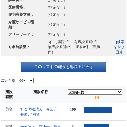
医療機能：
(指定なし)
在宅療養支援：
(指定なし)
介護サービス種
(指定なし)
類：
フリーワード：
(指定なし)
3件（病院3件、有床診療所0件、
[検索
対象施設数：
無床診療所0件、歯科0件、薬局0
をやり
件）
直す]
このリストの施設を地図上に表示
表示件数
施設
施設名称
種類
病院
社会医療法人 春回会
199
長崎北病院
病院
医療法人 啓正会 清水
181